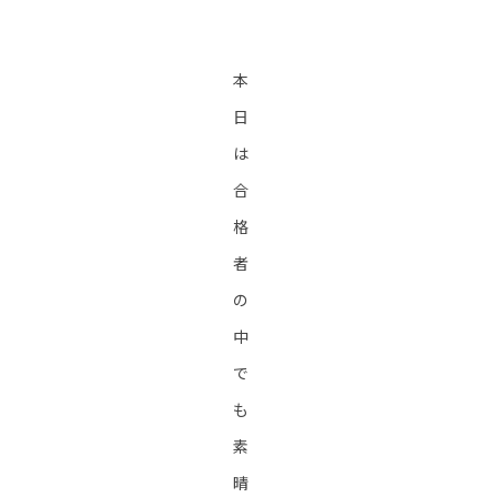
本
日
は
合
格
者
の
中
で
も
素
晴