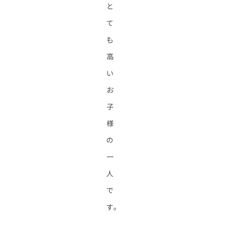
と
て
も
高
い
お
子
様
の
一
人
で
す。