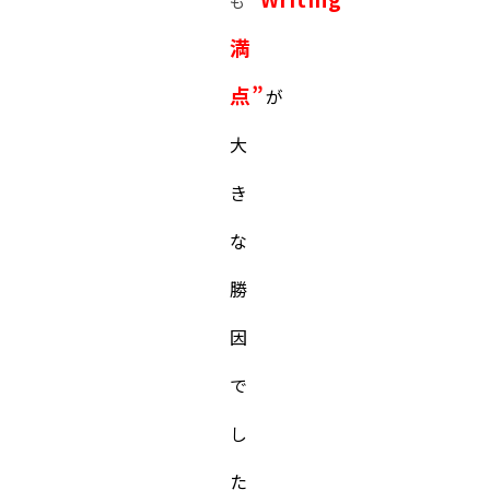
も
満
点”
が
大
き
な
勝
因
で
し
た