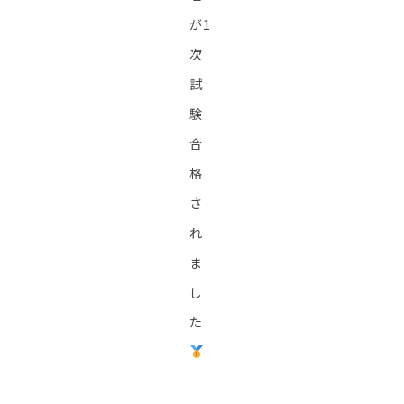
が1
次
試
験
合
格
さ
れ
ま
し
た