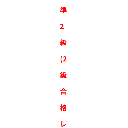
準
2
級
(2
級
合
格
レ