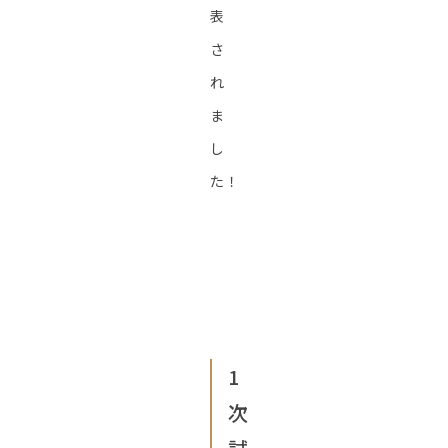
表
さ
れ
ま
し
た！
1
次