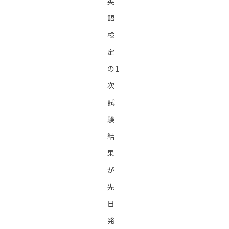
英
語
検
定
の1
次
試
験
結
果
が
先
日
発