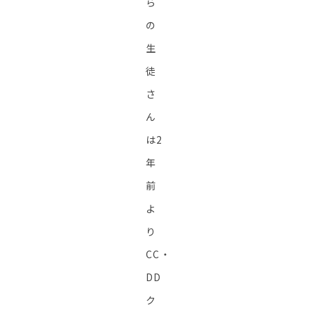
ら
の
生
徒
さ
ん
は2
年
前
よ
り
CC・
DD
ク