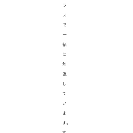
ラ
ス
で
一
緒
に
勉
強
し
て
い
ま
す。
本