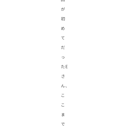
が
初
め
て
だ
っ
たE
さ
ん、
こ
こ
ま
で