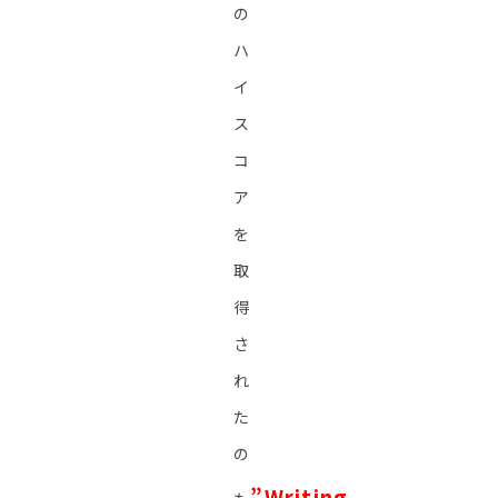
の
ハ
イ
ス
コ
ア
を
取
得
さ
れ
た
の
”Writing