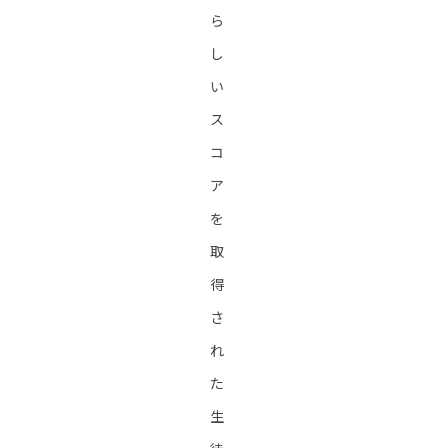
ら
し
い
ス
コ
ア
を
取
得
さ
れ
た
生