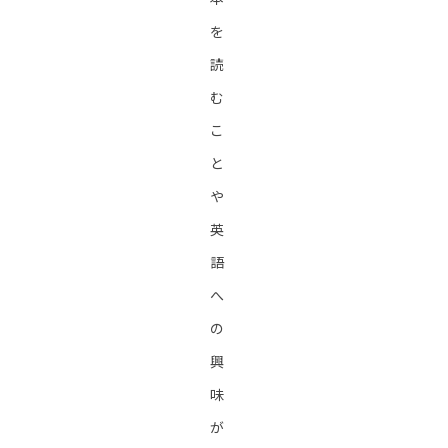
を
読
む
こ
と
や
英
語
へ
の
興
味
が