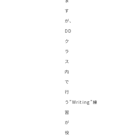
ま
す
が、
DD
ク
ラ
ス
内
で
行
う”Writing”練
習
が
役