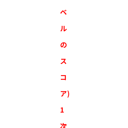
ベ
ル
の
ス
コ
ア)
1
次