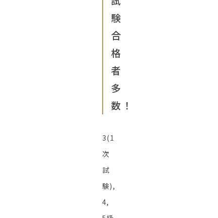
試
験
合
格
者
多
数！
3(1
次
試
験),
4,