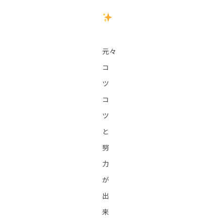
元々
コ
ツ
コ
ツ
と
努
力
が
出
来