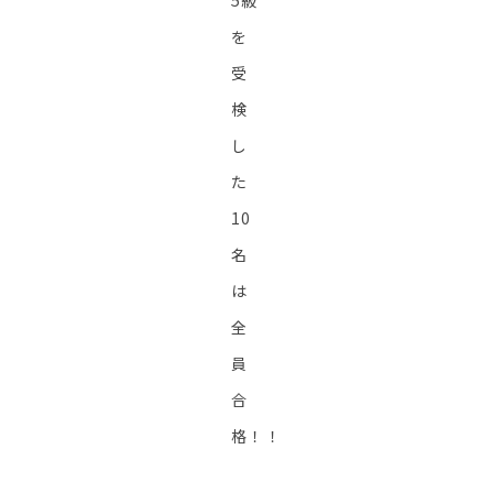
5級
を
受
検
し
た
10
名
は
全
員
合
格！！