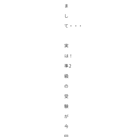
ま
し
て・・・
実
は！
準2
級
の
受
験
が
今
回