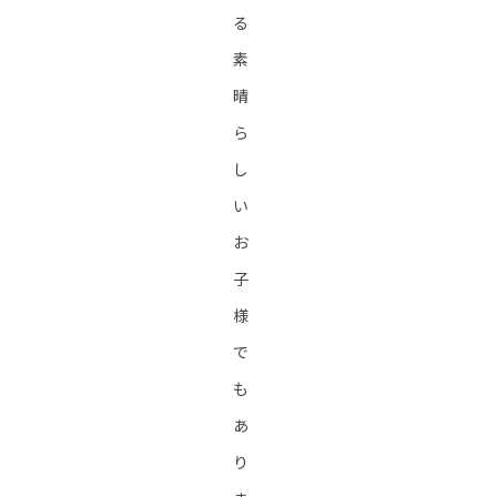
る
素
晴
ら
し
い
お
子
様
で
も
あ
り