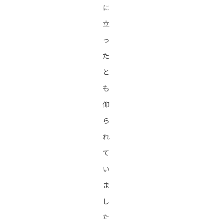
に
立
っ
た
と
も
仰
ら
れ
て
い
ま
し
た