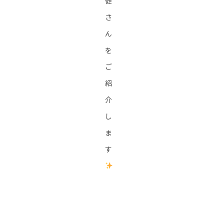
徒
さ
ん
を
ご
紹
介
し
ま
す