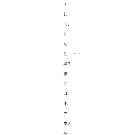
そ
し
て、
な
ん
と・・・
準2
級
に
は
小
学
生2
名