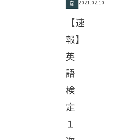
実
2021.02.10
績
【速
報】
英
語
検
定
１