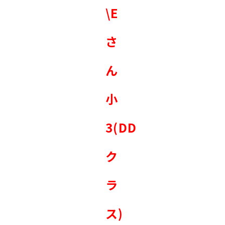
\E
さ
ん
小
3(DD
ク
ラ
ス)