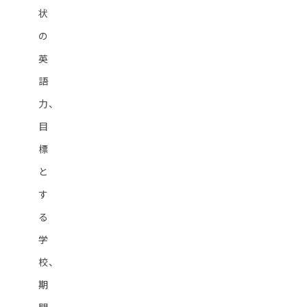
状
の
英
語
力、
目
標
と
す
る
学
校、
期