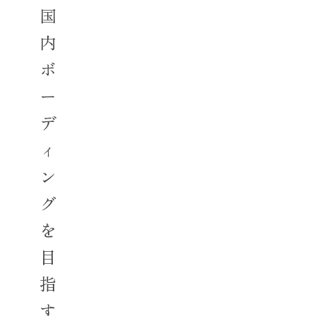
国
内
ボ
ー
デ
ィ
ン
グ
を
目
指
す