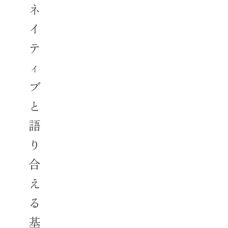
ネ
イ
テ
ィ
ブ
と
語
り
合
え
る
基