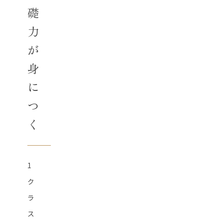
礎
力
が
身
に
つ
く
1
ク
ラ
ス