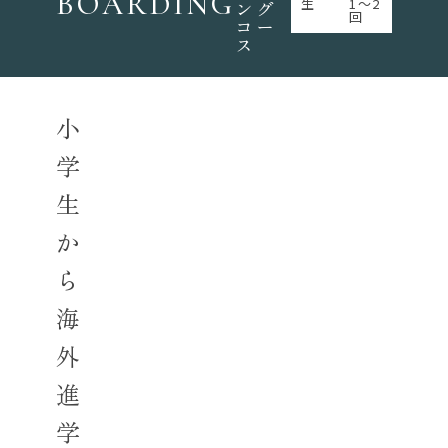
BOARDING
生
1～2
ング
回
コー
ス
小
学
生
か
ら
海
外
進
学