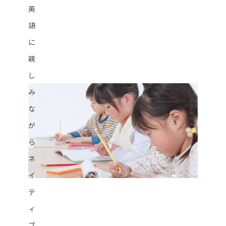
英
語
に
親
し
み
な
が
ら
ネ
イ
テ
ィ
ブ