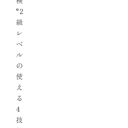
検
2
®
級
レ
ベ
ル
の
使
え
る
4
技