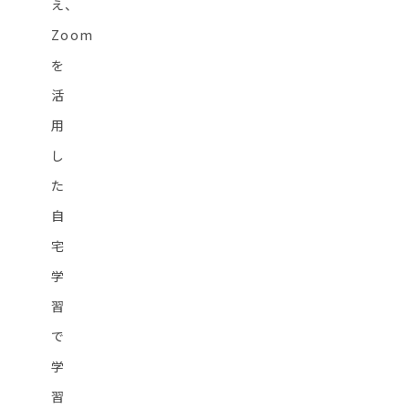
え、
Zoom
を
活
用
し
た
自
宅
学
習
で
学
習