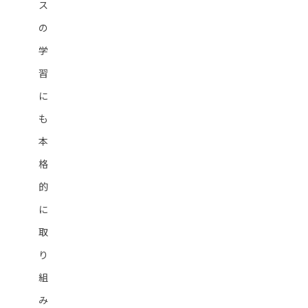
ス
の
学
習
に
も
本
格
的
に
取
り
組
み