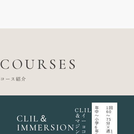
COURSES
コース紹介
年
1回
CLIL
中
60
＆イ
～
～
CLIL＆
小
75
マー
学
分
IMMERSION
ジョ
6
×
ンコ
年
週1