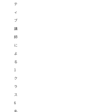
テ
ィ
ブ
講
師
に
よ
る
1
ク
ラ
ス
6
名