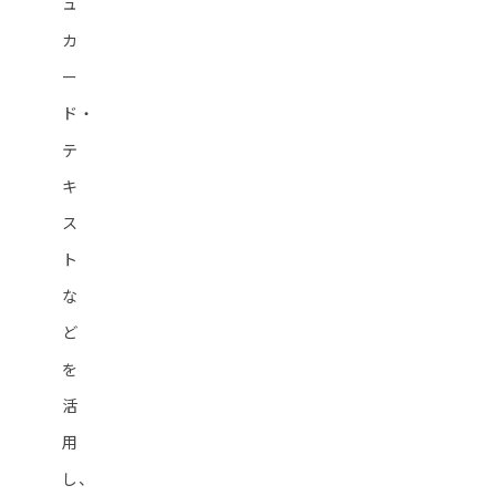
ュ
カ
ー
ド・
テ
キ
ス
ト
な
ど
を
活
用
し、