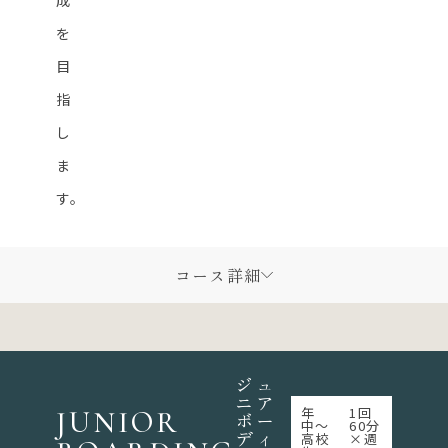
成
を
目
指
し
ま
す。
コース詳細
ジュ
ニア
年
1回
JUNIOR
ボー
中〜
60分
ディ
高校
×週