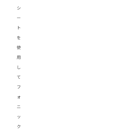
シ
ー
ト
を
使
用
し
て
フ
ォ
ニ
ッ
ク