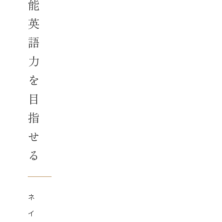
能
英
語
力
を
目
指
せ
る
ネ
イ