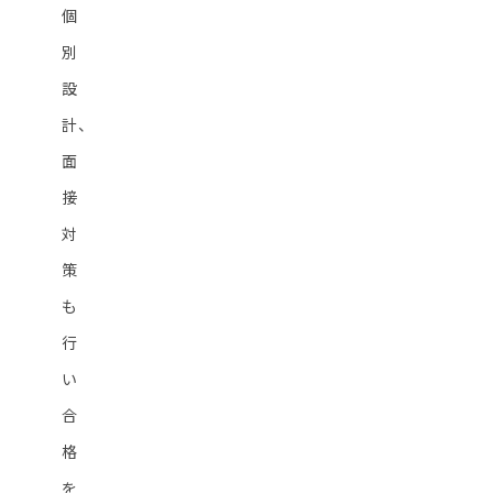
個
別
設
計、
面
接
対
策
も
行
い
合
格
を