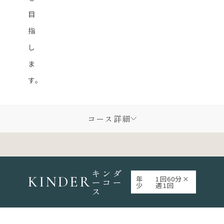
目
指
し
ま
す。
コース詳細
キンダ
KINDER
年
1回60分×
ーコー
少
週1回
ス