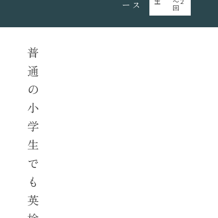
生
～2
ース
回
普
通
の
小
学
生
で
も
英