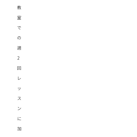
教
室
で
の
週
2
回
レ
ッ
ス
ン
に
加