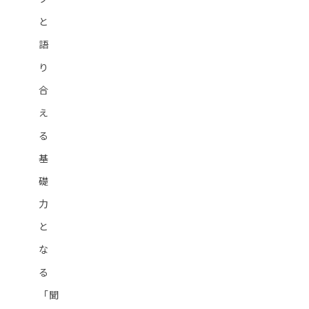
と
語
り
合
え
る
基
礎
力
と
な
る
「聞