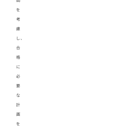
間
を
考
慮
し、
合
格
に
必
要
な
計
画
を