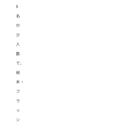
6
名
の
少
人
数
で、
絵
本・
フ
ラ
ッ
シ