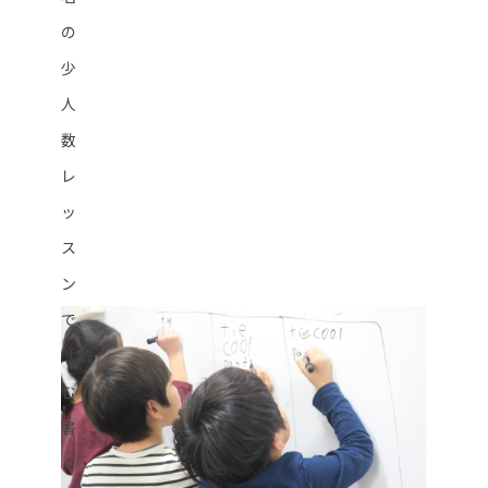
の
少
人
数
レ
ッ
ス
ン
で、
「読
む・
書
く・