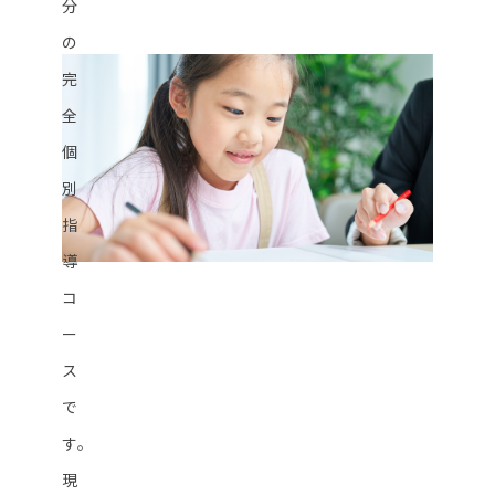
分
の
完
全
個
別
指
導
コ
ー
ス
で
す。
現