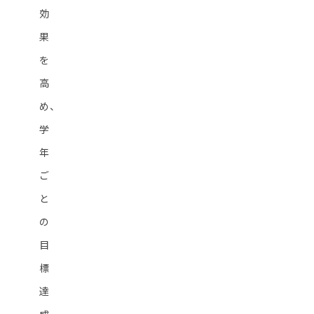
効
果
を
高
め、
学
年
ご
と
の
目
標
達