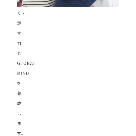
聞
く・
話
す」
力
と
GLOBAL
MIND
を
養
成
し
ま
す。