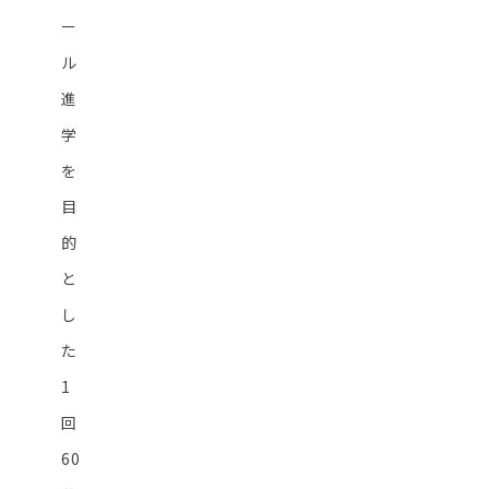
ー
ル
進
学
を
目
的
と
し
た
1
回
60