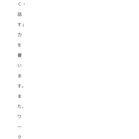
く・
話
す」
力
を
養
い
ま
す。
ま
た、
ワ
ー
ク