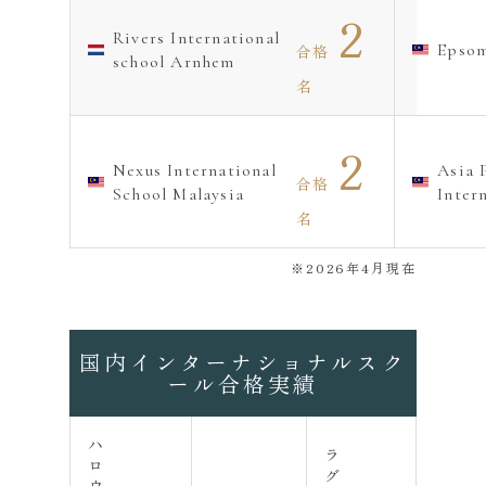
2
Rivers International
Epsom
合格
school Arnhem
名
2
Nexus International
Asia 
合格
School Malaysia
Inter
名
※2026年4月現在
国内インターナショナル
スク
ール合格実績
ハ
ラ
ロ
グ
ウ