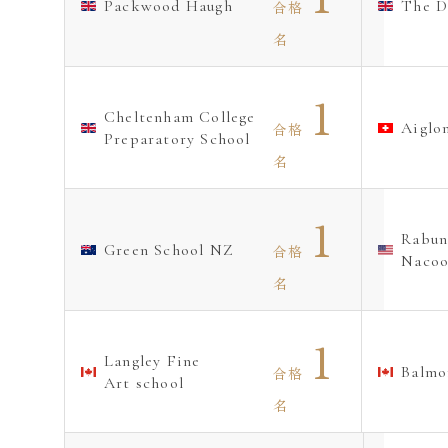
Packwood Haugh
The D
合格
名
1
Cheltenham College
Aiglo
合格
Preparatory School
名
1
Rabun
Green School NZ
合格
Nacoo
名
1
Langley Fine
Balmo
合格
Art school
名