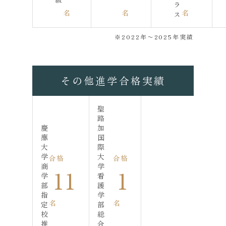
ラ
名
名
名
ス
※2022年〜2025年実績
その他進学合格実績
聖
路
慶
加
應
国
大
際
学
大
合格
合格
商
学
11
1
学
看
部
護
指
学
名
名
定
部
校
総
推
合