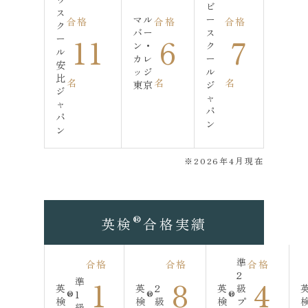
ビ
ス
マル
ー
合格
合格
合格
ク
バー
ス
11
6
7
ー
ン・
ク
ル
カレ
ー
安
ッジ
ル
比
名
名
名
東京
ジ
ジ
ャ
ャ
パ
パ
ン
ン
※2026年4月現在
®
英検
合格実績
準
合格
合格
合格
2
1
8
4
準
英
英
2
英
級
®
1
®
®
検
検
級
検
プ
級