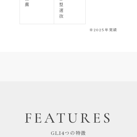
薦
型
選
抜
※2025年実績
FEATURES
GLI4つの特徴