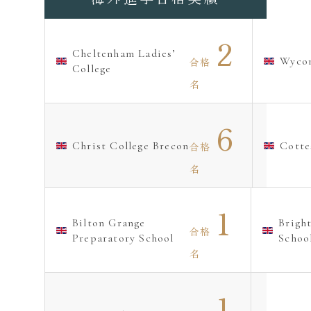
2
Cheltenham Ladies’
Wyco
合格
College
名
6
Christ College Brecon
Cotte
合格
名
1
Bilton Grange
Brigh
合格
Preparatory School
Schoo
名
1