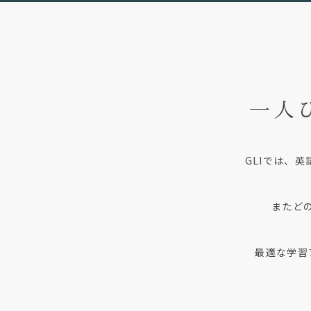
一人
GLIでは、
またど
最適な学習