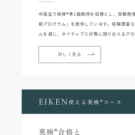
中高生で英検®準1級取得を目標とし、受験勉
能プログラム」を提供しています。経験豊富
ムを通じ、ネイティブと対等に語り合えるグロ
詳しく見る
EIKEN
使える英検
®
コース
英検
合格と
®