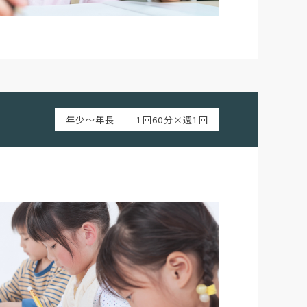
年少～年長
1回60分×週1回