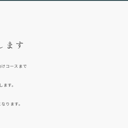
します
向けコースまで
します。
となります。