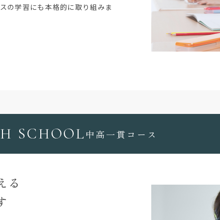
クスの学習にも本格的に取り組みま
GH SCHOOL
中高一貫コース
える
す