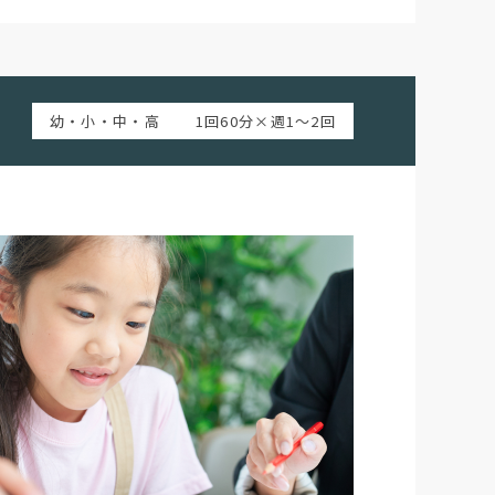
幼・小・中・高
1回60分×週1〜2回