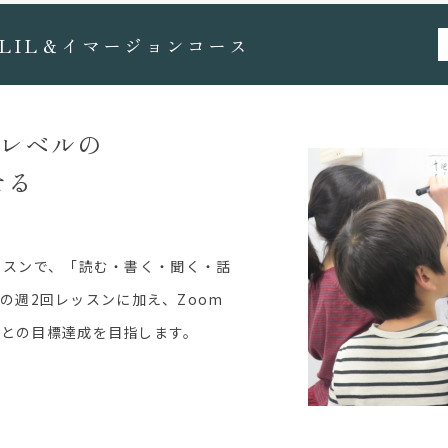
CLIL＆イマージョンコース
級レベルの
せる
ッスンで、「読む・書く・聞く・話
での週2回レッスンに加え、Zoom
ごとの目標達成を目指します。