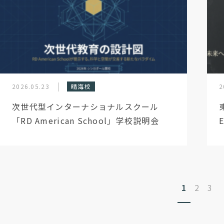
2026.05.23
晴海校
2
次世代型インターナショナルスクール
「RD American School」学校説明会
1
2
3