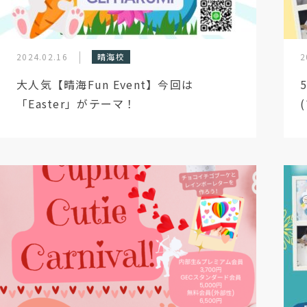
2024.02.16
晴海校
2
大人気【晴海Fun Event】今回は
「Easter」がテーマ！