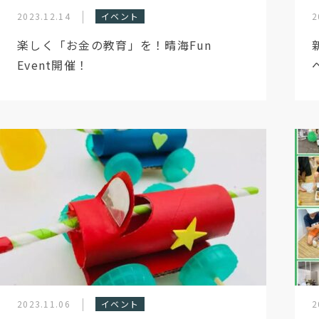
2023.12.14
イベント
2
楽しく「お金の教育」を！晴海Fun
Event開催！
2023.11.06
イベント
2