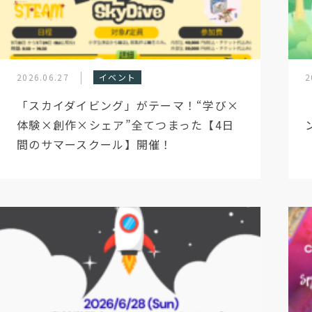
2026.06.27
イベント
2
「スカイダイビング」がテーマ！“学び×
体験×創作×シェア”全てつまった【4日
間のサマースクール】開催！