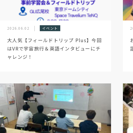
2026.06.02
イベント
2
大人気【フィールドトリップ Plus】今回
はVRで宇宙旅行＆英語インタビューにチ
ャレンジ！