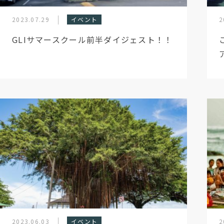
2023.07.29
イベント
2
GLIサマースクール前半ダイジェスト！！
2023.06.03
イベント
2