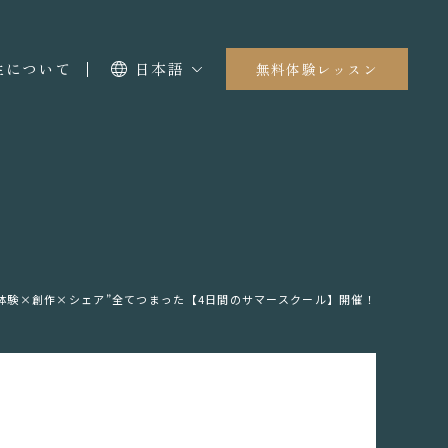
I生について
日本語
無料体験レッスン
体験×創作×シェア”全てつまった【4日間のサマースクール】開催！