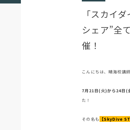
「スカイダ
シェア”全
催！
こんにちは、晴海校講
7月21日(火)から24
た！
その名も
【SkyDive S