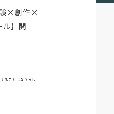
験×創作×
ール】開
催
することになりまし