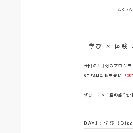
たくさん
学び × 体験 
今回の4日間のプログラ
STEAM活動を元に
「学
ぜひ、この
“空の旅”
を
DAY1：学び（Disco