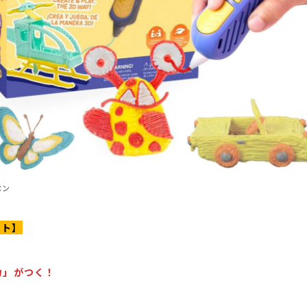
ペン
ット】
力」がつく！