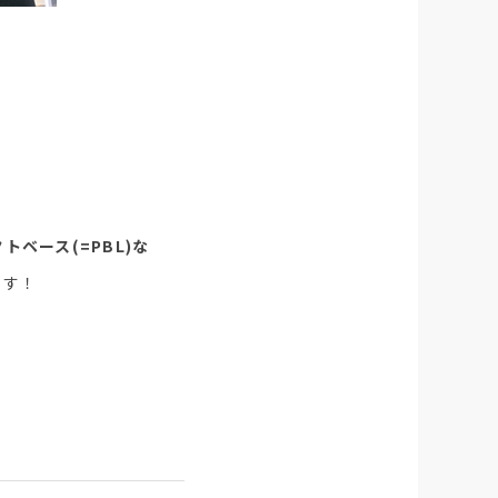
トベース(=PBL)な
ます！