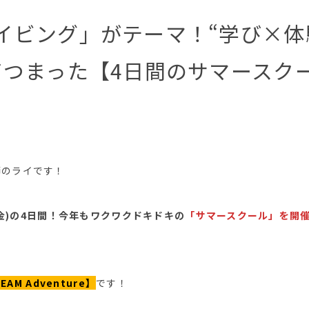
イビング」がテーマ！“学び×体
てつまった【4日間のサマースク
師のライです！
日(金)の4日間！今年もワクワクドキドキの
「サマースクール」を開
TEAM Adventure】
です！