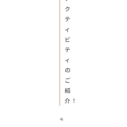
ク
テ
ィ
ビ
テ
ィ
の
ご
紹
介！
今