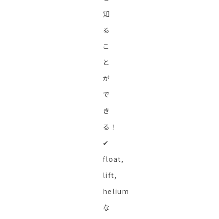
知
る
こ
と
が
で
き
る！
✔︎
float,
lift,
helium
な