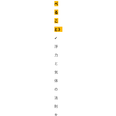
べ
る
こ
と》
✔︎
浮
力
と
気
体
の
法
則
を