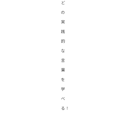
ど
の
実
践
的
な
言
葉
を
学
べ
る！