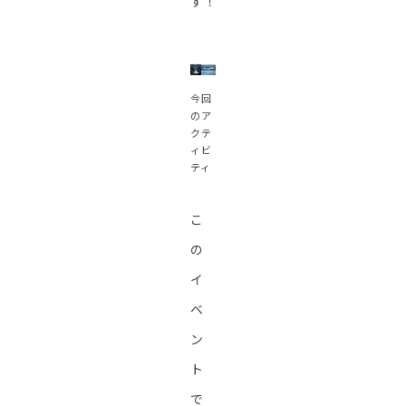
す！
今回
のア
クテ
ィビ
ティ
こ
の
イ
ベ
ン
ト
で