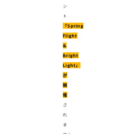
ン
ト
「Spring
Flight
&
Bright
Light」
が
開
催
さ
れ
ま