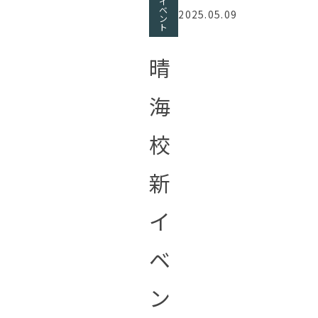
イ
ベ
2025.05.09
ン
ト
晴
海
校
新
イ
ベ
ン