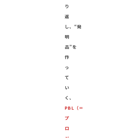
り
返
し、“発
明
品”を
作
っ
て
い
く、
PBL（＝
プ
ロ