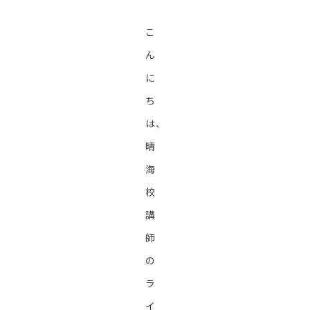
こ
ん
に
ち
は、
晴
海
校
講
師
の
ラ
イ