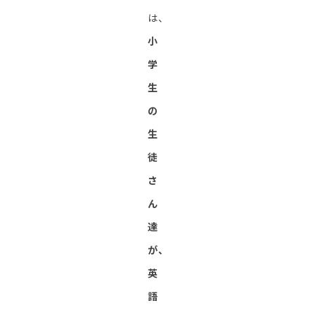
は、
小
学
生
の
生
徒
さ
ん
達
が、
英
語