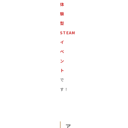
体
験
型
STEAM
イ
ベ
ン
ト
で
す！
ア