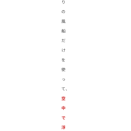
り
の
風
船
だ
け
を
使
っ
て、
空
中
で
浮