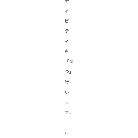
テ
ィ
ビ
テ
ィ
を
「２
つ」
行
い
ま
す。
こ