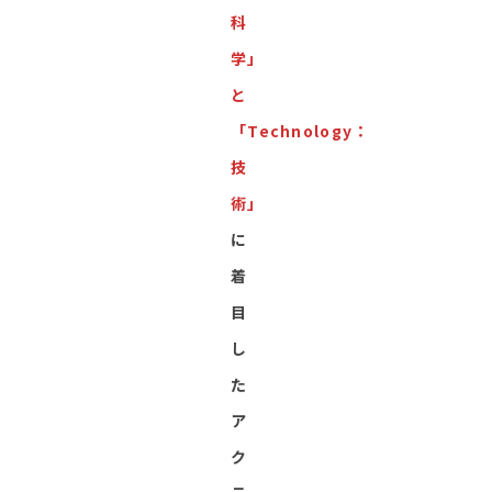
科
学」
と
「Technology：
技
術」
に
着
目
し
た
ア
ク