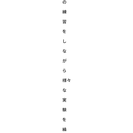
の
練
習
を
し
な
が
ら
様々
な
実
験
を
繰