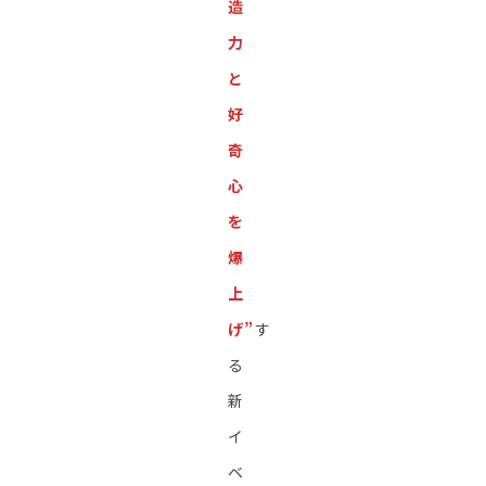
造
力
と
好
奇
心
を
爆
上
げ”
す
る
新
イ
ベ