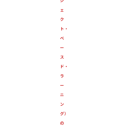
ジ
ェ
ク
ト・
ベ
ー
ス
ド・
ラ
ー
ニ
ン
グ）
の