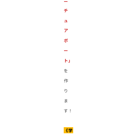
ニ
チ
ュ
ア
ボ
ー
ト」
を
作
り
ま
す！
《学