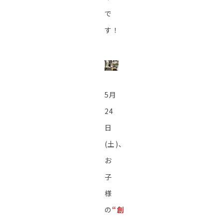
で
す！
5月
24
日
(土)、
お
子
様
の
“創