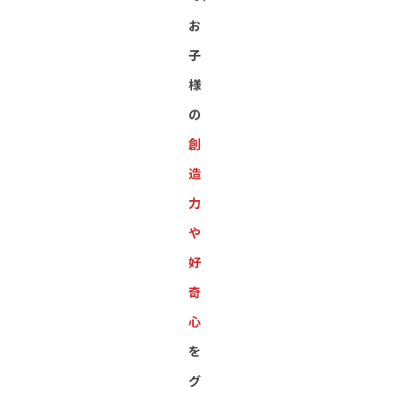
お
子
様
の
創
造
力
や
好
奇
心
を
グ