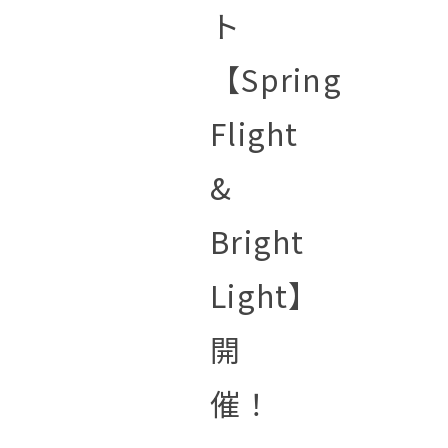
ト
【Spring
Flight
&
Bright
Light】
開
催！