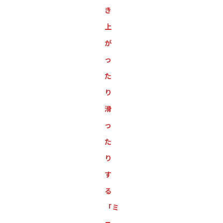
き
上
が
っ
た
り
滑
っ
た
り
す
る
「ミ