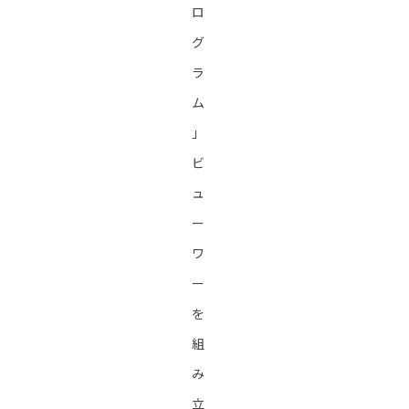
ロ
グ
ラ
ム
」
ビ
ュ
ー
ワ
ー
を
組
み
立