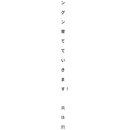
ン
グ
ン
育
て
て
い
き
ま
す！
具
体
的