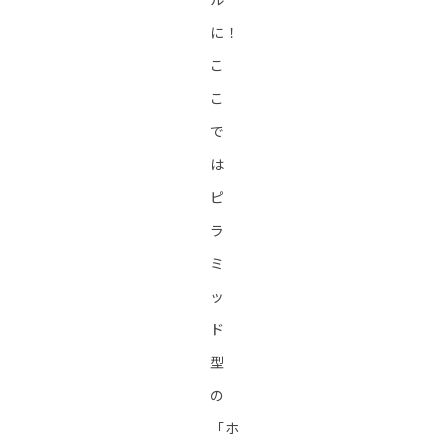
に！
こ
こ
で
は
ピ
ラ
ミ
ッ
ド
型
の
「ホ