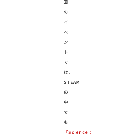
回
の
イ
ベ
ン
ト
で
は、
STEAM
の
中
で
も
「Science：