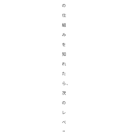
の
仕
組
み
を
知
れ
た
ら、
次
の
レ
ベ
ル