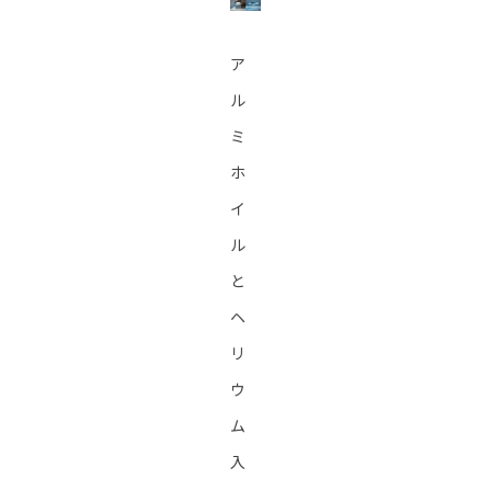
ア
ル
ミ
ホ
イ
ル
と
ヘ
リ
ウ
ム
入