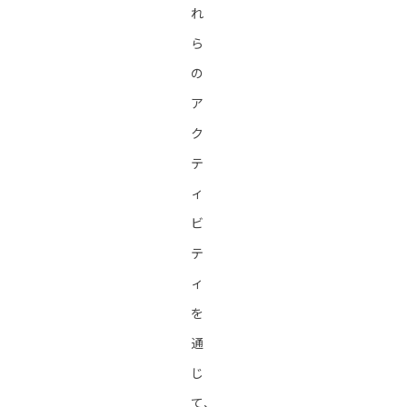
れ
ら
の
ア
ク
テ
ィ
ビ
テ
ィ
を
通
じ
て、