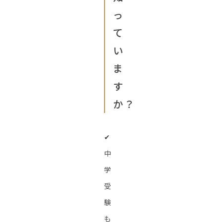
っ
て
い
ま
す
か？
✔︎
中
学
受
験
も