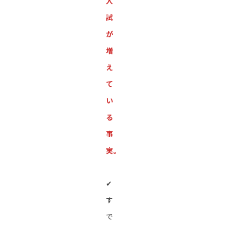
入
試
が
増
え
て
い
る
事
実。
✔︎
す
で