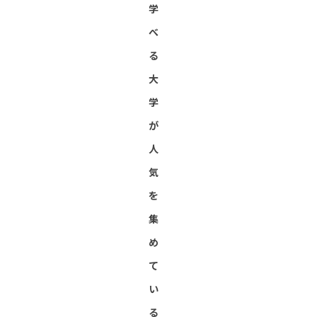
学
べ
る
大
学
が
人
気
を
集
め
て
い
る