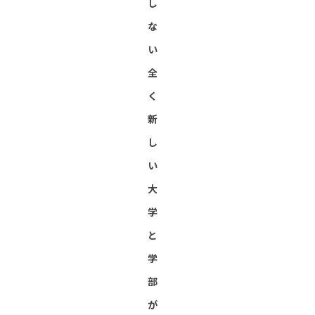
し
な
い
全
く
新
し
い
大
学
と
学
部
が