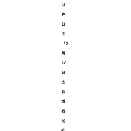
は
先
日
の
「2
月
28
日
の
保
護
者
勉
強