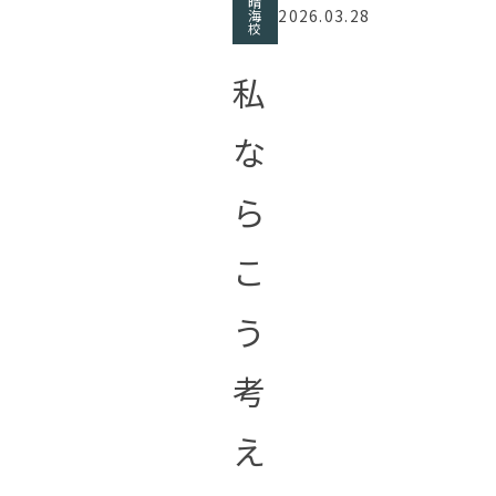
晴
2026.03.28
海
校
私
な
ら
こ
う
考
え