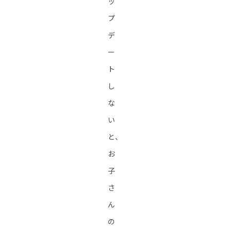
ッ
プ
デ
ー
ト
し
な
い
と、
お
子
さ
ん
の