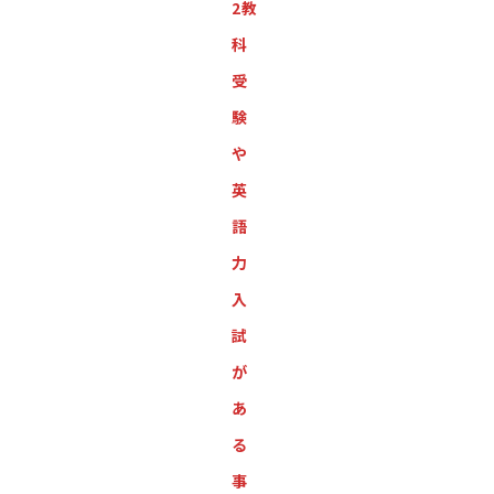
2教
科
受
験
や
英
語
力
入
試
が
あ
る
事