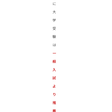
に
大
学
受
験
は
一
般
入
試
よ
り
推
薦