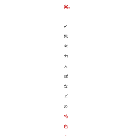
実。
✔︎
思
考
力
入
試
な
ど
の
特
色