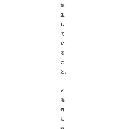
誕
生
し
て
い
る
こ
と。
✔︎
海
外
に
行