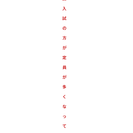
入
試
の
方
が
定
員
が
多
く
な
っ
て