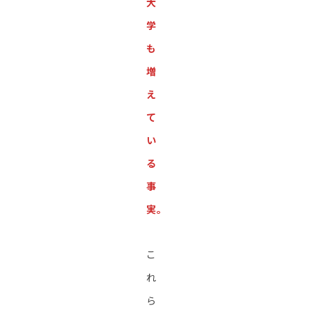
大
学
も
増
え
て
い
る
事
実。
こ
れ
ら