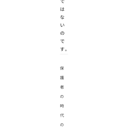
で
は
な
い
の
で
す。
保
護
者
の
時
代
の