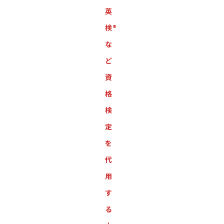
英
検®︎
な
ど
資
格
検
定
を
代
用
す
る