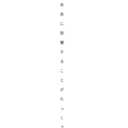
未
来
に
影
響
す
る
こ
と
が
た
っ
く
さ