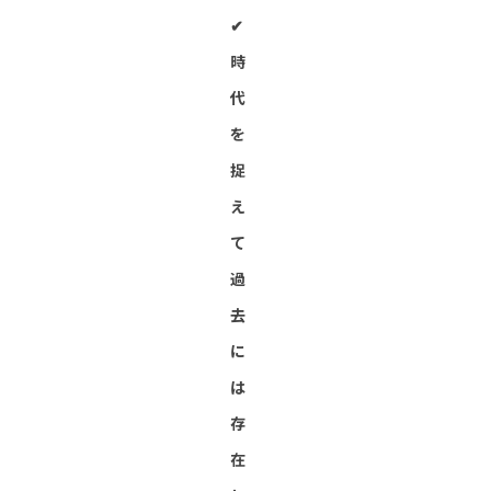
✔︎
時
代
を
捉
え
て
過
去
に
は
存
在