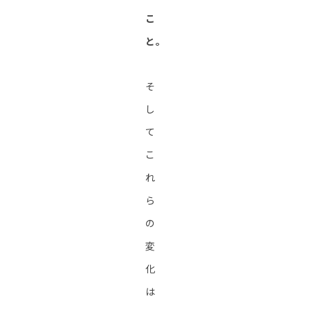
こ
と。
そ
し
て
こ
れ
ら
の
変
化
は