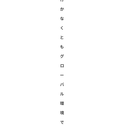
か
な
く
と
も
グ
ロ
ー
バ
ル
環
境
で