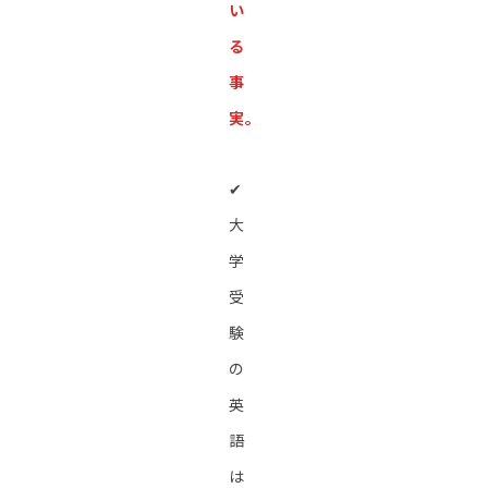
い
る
事
実。
✔︎
大
学
受
験
の
英
語
は