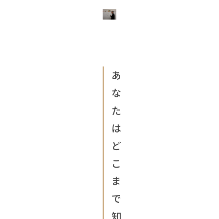
あ
な
た
は
ど
こ
ま
で
知