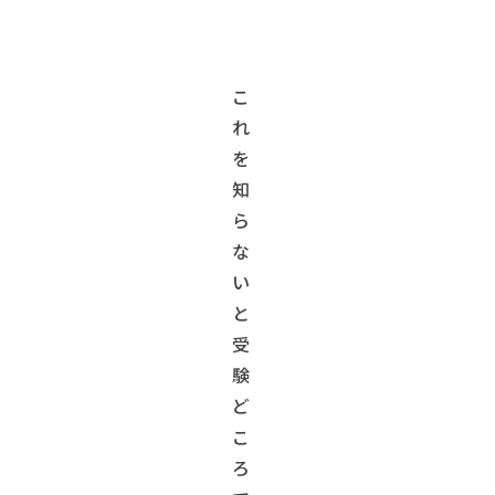
こ
れ
を
知
ら
な
い
と
受
験
ど
こ
ろ