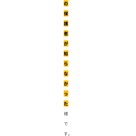
の
保
護
者
が
知
ら
な
か
っ
た
様
で
す。