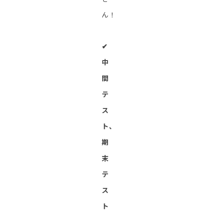
ん！
✔︎
中
間
テ
ス
ト、
期
末
テ
ス
ト