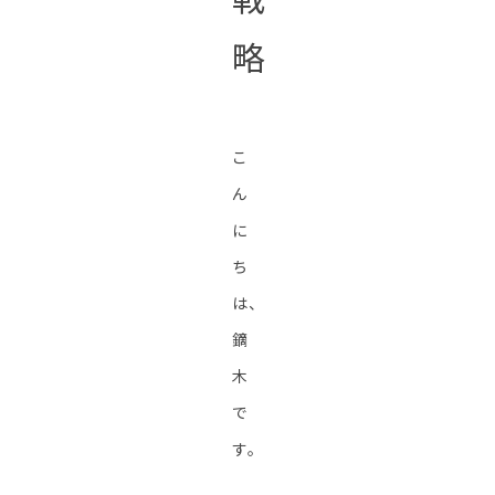
略
こ
ん
に
ち
は、
鏑
木
で
す。