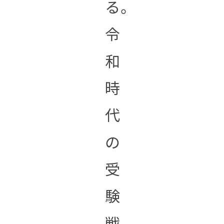
る。
令
和
時
代
の
受
験
戦