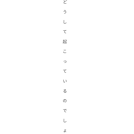
ど
う
し
て
起
こ
っ
て
い
る
の
で
し
ょ