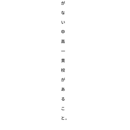
が
な
い
中
高
一
貫
校
が
あ
る
こ
と。