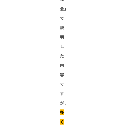
会」
で
説
明
し
た
内
容
で
す
が、
多
く