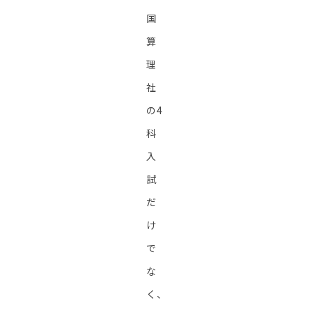
国
算
理
社
の4
科
入
試
だ
け
で
な
く、