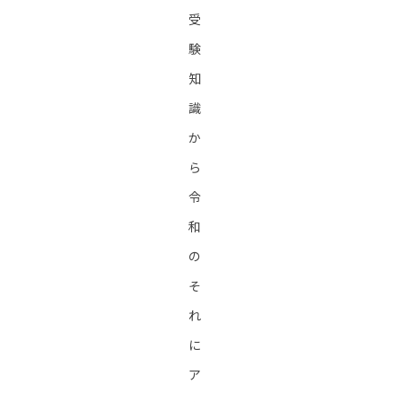
受
験
知
識
か
ら
令
和
の
そ
れ
に
ア