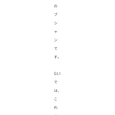
の
ブ
シ
ャ
ン
で
す。
GLI
で
は、
こ
れ