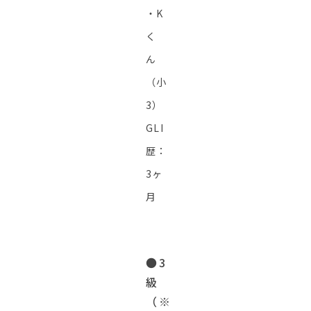
・K
く
ん
（小
3）
GLI
歴：
3ヶ
月
●3
級
（※