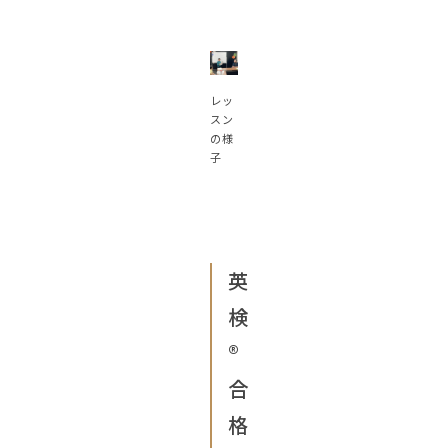
レッ
スン
の様
子
英
検
®︎
合
格