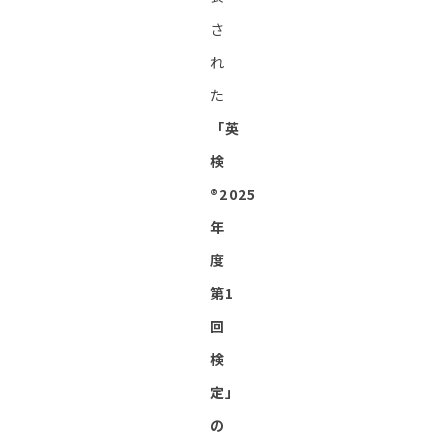
さ
れ
た
「英
検
®︎2025
年
度
第1
回
検
定」
の