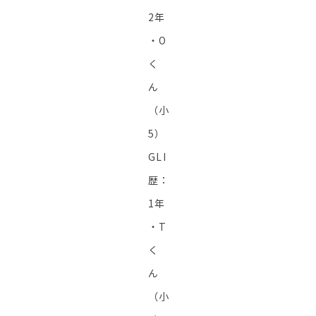
2年
・O
く
ん
（小
5）
GLI
歴：
1年
・T
く
ん
（小