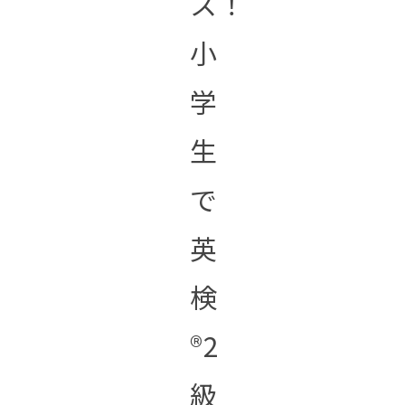
ス！
小
学
生
で
英
検
®︎2
級