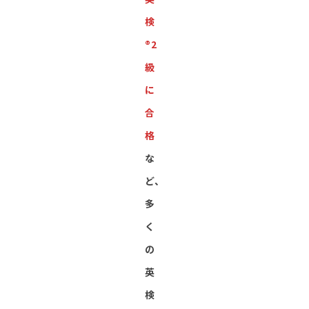
検
®︎2
級
に
合
格
な
ど、
多
く
の
英
検