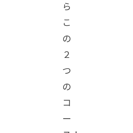
ら
こ
の
２
つ
の
コ
ー