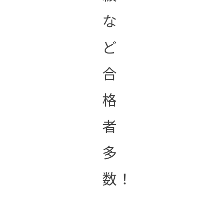
な
ど
合
格
者
多
数！