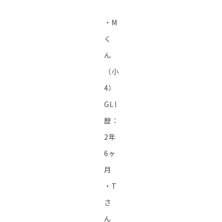
・M
く
ん
（小
4）
GLI
歴：
2年
6ヶ
月
・T
さ
ん