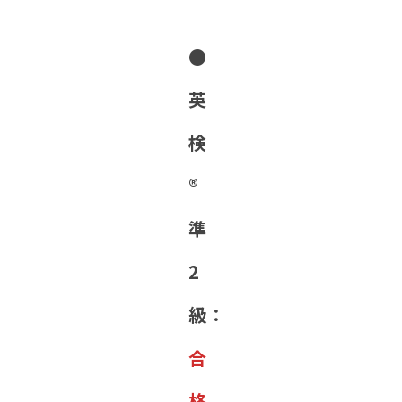
●
英
検
®︎
準
2
級：
合
格