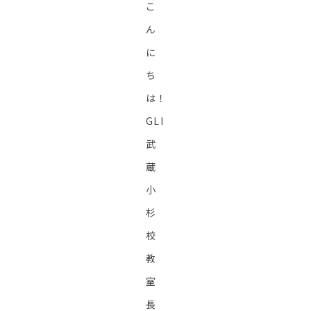
こ
ん
に
ち
は！
GLI
武
蔵
小
杉
校
教
室
長