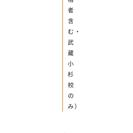
者
含
む・
武
蔵
小
杉
校
の
み）