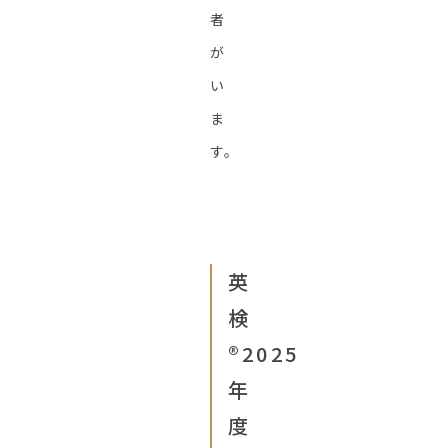
者
が
い
ま
す。
英
検
®︎2025
年
度