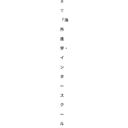
ま
で
「海
外
進
学・
イ
ン
タ
ー
ス
ク
ー
ル