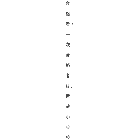
合
格
者・
一
次
合
格
者
は、
武
蔵
小
杉
校