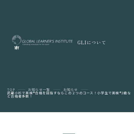
GLIについて
TOP
お知らせ一覧
お知らせ
武蔵小杉で英検®︎合格を目指すならこの２つのコース！小学生で英検®︎2級な
ど合格者多数！