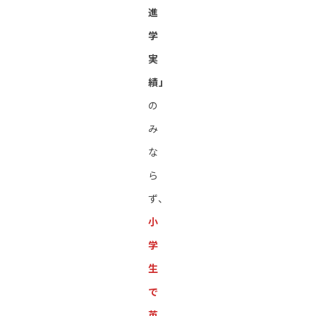
進
学
実
績」
の
み
な
ら
ず、
小
学
生
で
英