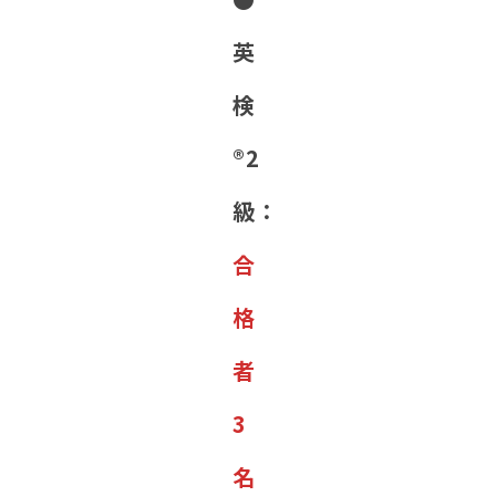
英
検
®︎2
級：
合
格
者
3
名