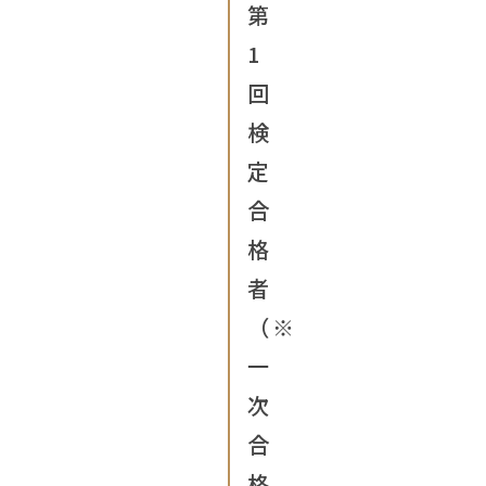
第
1
回
検
定
合
格
者
（※
一
次
合
格