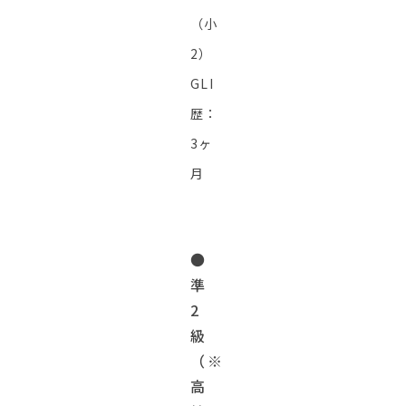
（小
2）
GLI
歴：
3ヶ
月
●
準
2
級
（※
高