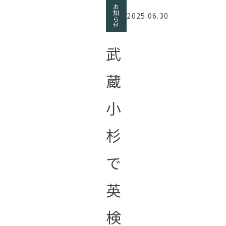
お
知
2025.06.30
ら
せ
武
蔵
小
杉
で
英
検