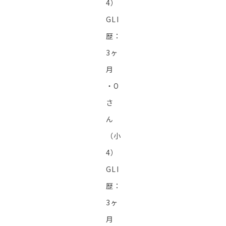
4）
GLI
歴：
3ヶ
月
・O
さ
ん
（小
4）
GLI
歴：
3ヶ
月