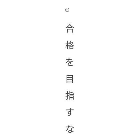
®︎
合
格
を
目
指
す
な