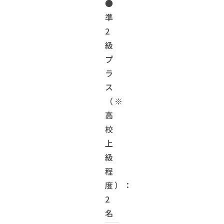
●
準
2
級
プ
ラ
ス
（※
高
校
上
級
程
度）：
2
名