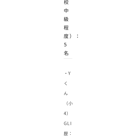
校
中
級
程
度）：
5
名
・Y
く
ん
（小
4）
GLI
歴：