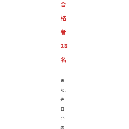
合
格
者
28
名
ま
た、
先
日
発
表