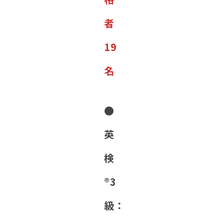
者
19
名
●
英
検
®︎3
級：