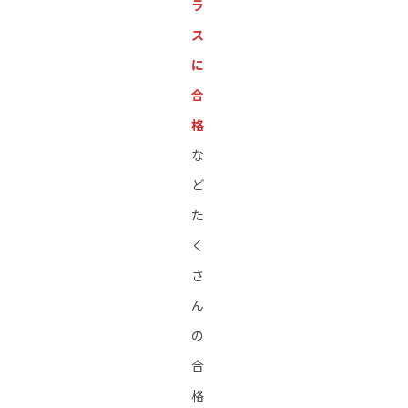
ラ
ス
に
合
格
な
ど
た
く
さ
ん
の
合
格