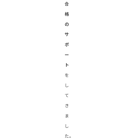
合
格
の
サ
ポ
ー
ト
を
し
て
き
ま
し
た。