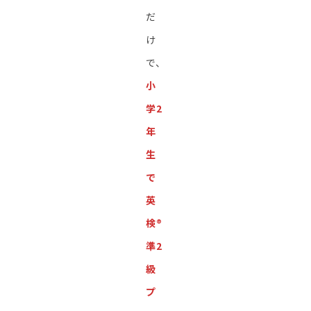
だ
け
で、
小
学2
年
生
で
英
検®︎
準2
級
プ