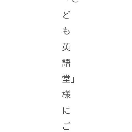
ど
も
英
語
堂」
様
に
ご