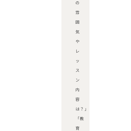
の
雰
囲
気
や
レ
ッ
ス
ン
内
容
は？」
「教
育