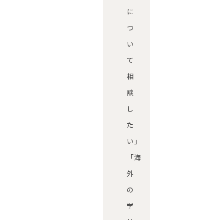
に
つ
い
て
相
談
し
た
い」
「海
外
の
学