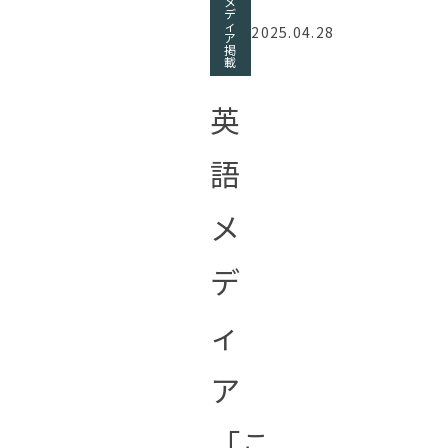
メ
デ
ィ
2025.04.28
ア
掲
載
英
語
メ
デ
ィ
ア
「こ