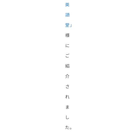
英
語
堂」
様
に
ご
紹
介
さ
れ
ま
し
た。