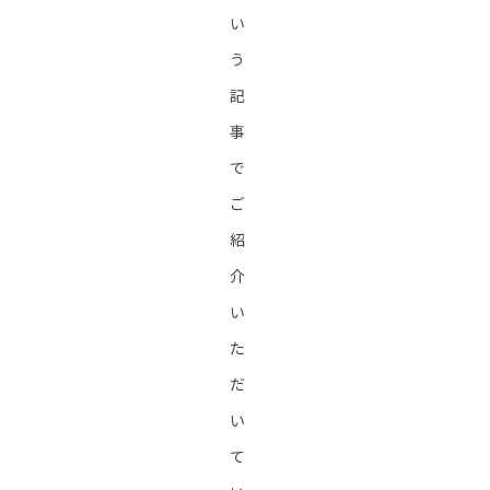
い
う
記
事
で
ご
紹
介
い
た
だ
い
て