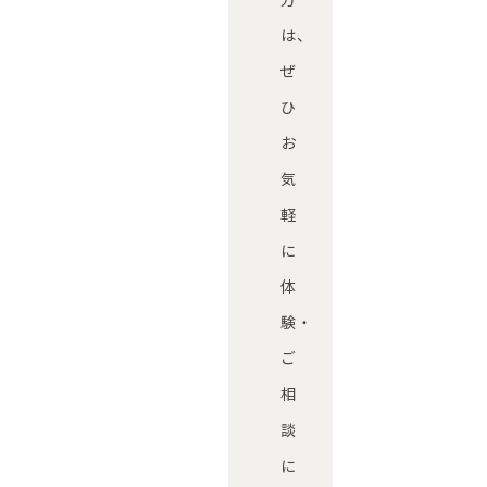
は、
ぜ
ひ
お
気
軽
に
体
験・
ご
相
談
に