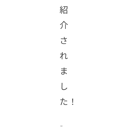
紹
介
さ
れ
ま
し
た！