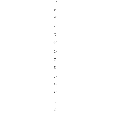
い
ま
す
の
で、
ぜ
ひ
ご
覧
い
た
だ
け
る