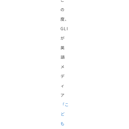
こ
の
度、
GLI
が
英
語
メ
デ
ィ
ア
「こ
ど
も