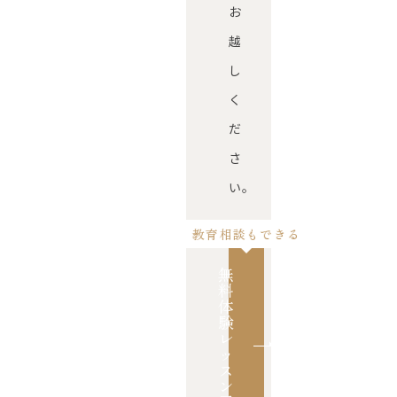
お
越
し
く
だ
さ
い。
教育相談もできる
無
料
体
験
レ
ッ
ス
ン