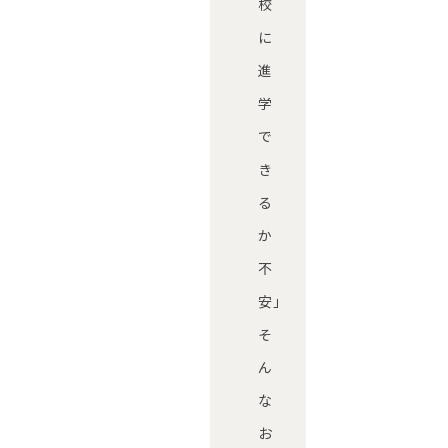
校
に
進
学
で
き
る
か
不
安」
そ
ん
な
お