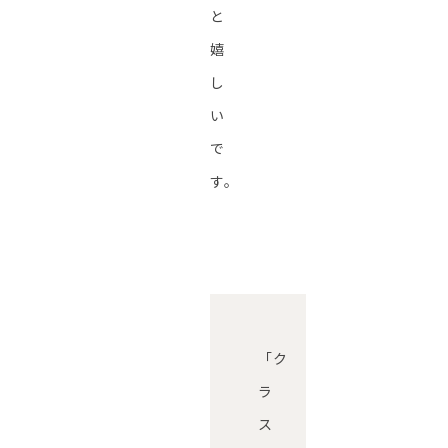
と
嬉
し
い
で
す。
「ク
ラ
ス