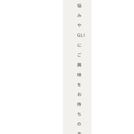
悩
み
や
GLI
に
ご
興
味
を
お
持
ち
の
方