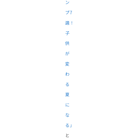
ン
プ7
選！
子
供
が
変
わ
る
夏
に
な
る」
と