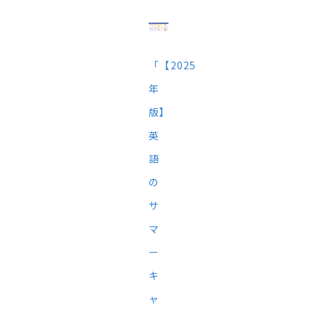
「【2025
年
版】
英
語
の
サ
マ
ー
キ
ャ