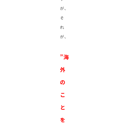
が、
そ
れ
が、
”海
外
の
こ
と
を