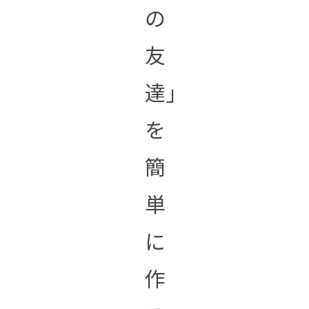
の
友
達」
を
簡
単
に
作