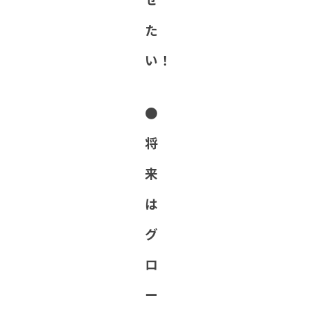
た
い！
●
将
来
は
グ
ロ
ー