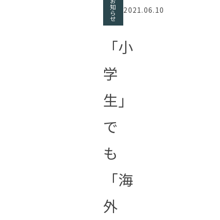
お
知
2021.06.10
ら
せ
「小
学
生」
で
も
「海
外