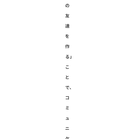
の
友
達
を
作
る」
こ
と
で、
コ
ミ
ュ
ニ
ケ