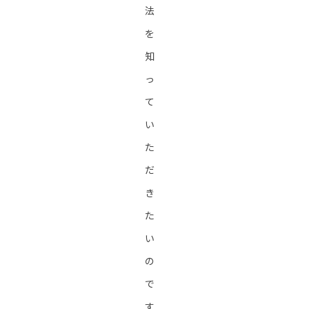
法
を
知
っ
て
い
た
だ
き
た
い
の
で
す