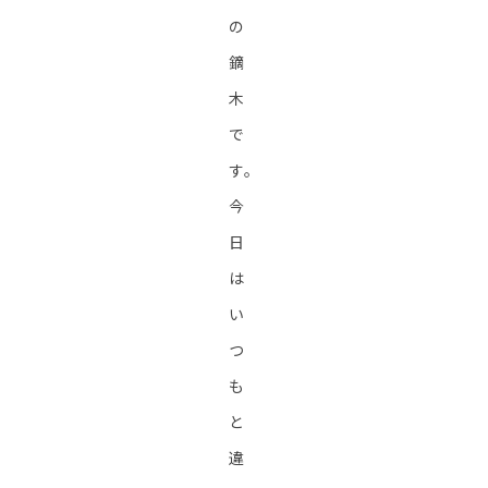
の
鏑
木
で
す。
今
日
は
い
つ
も
と
違