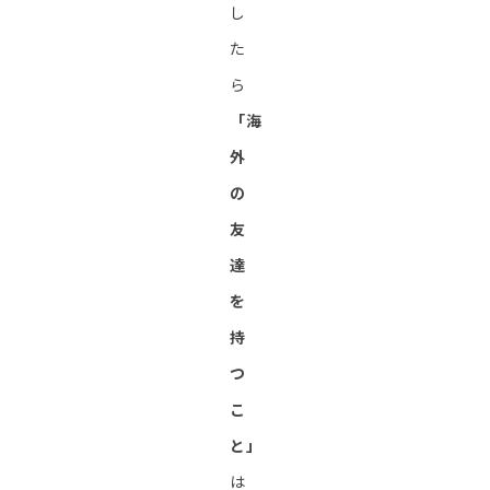
し
た
ら
「海
外
の
友
達
を
持
つ
こ
と」
は