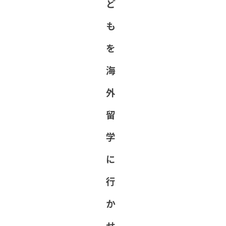
ど
も
を
海
外
留
学
に
行
か
せ