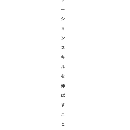
ー
シ
ョ
ン
ス
キ
ル
を
伸
ば
す
こ
と