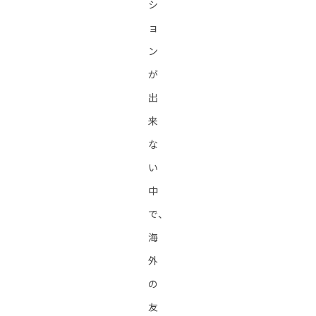
シ
ョ
ン
が
出
来
な
い
中
で、
海
外
の
友