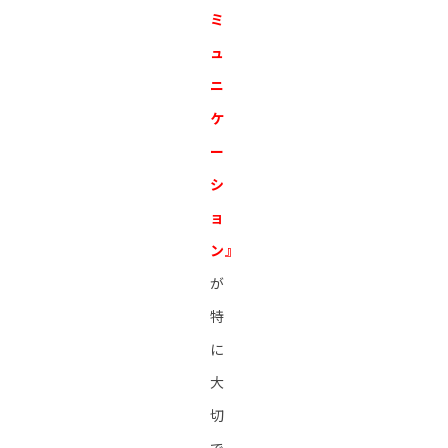
ミ
ュ
ニ
ケ
ー
シ
ョ
ン』
が
特
に
大
切