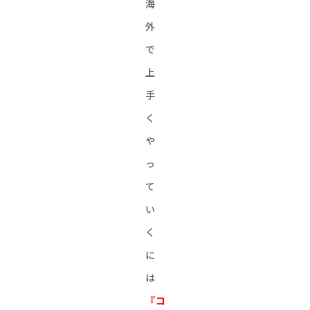
海
外
で
上
手
く
や
っ
て
い
く
に
は
『コ