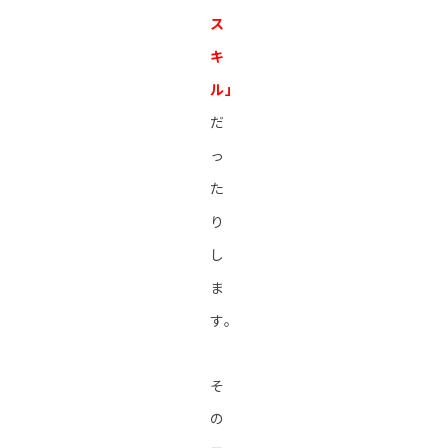
ス
キ
ル」
だ
っ
た
り
し
ま
す。
そ
の