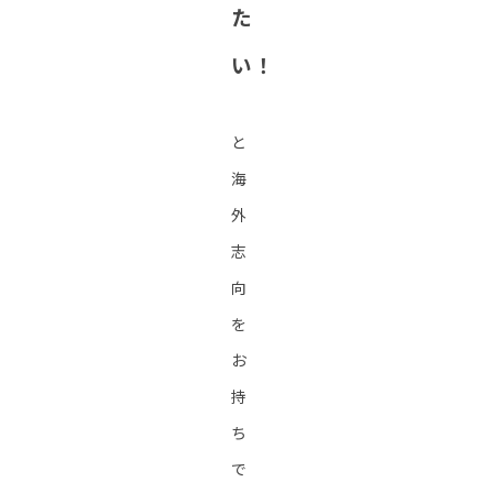
た
い！
と
海
外
志
向
を
お
持
ち
で