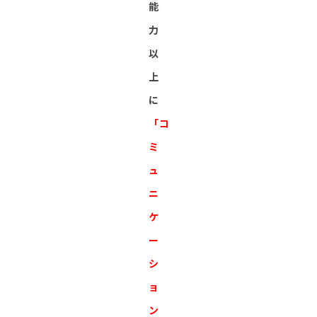
能
力
以
上
に
「コ
ミ
ュ
ニ
ケ
ー
シ
ョ
ン