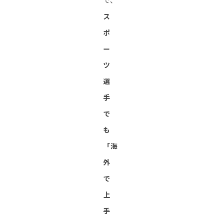
で、
ス
ポ
ー
ツ
選
手
で
も
「海
外
で
上
手