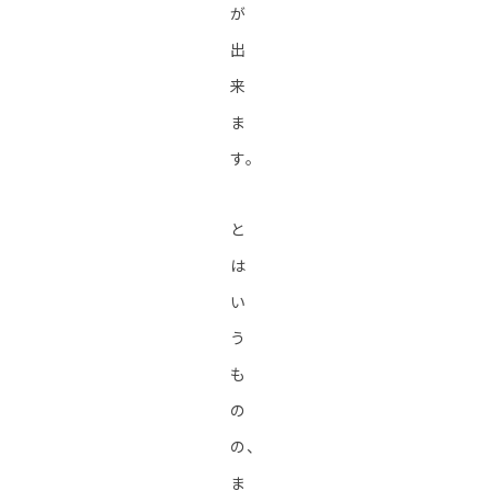
が
出
来
ま
す。
と
は
い
う
も
の
の、
ま