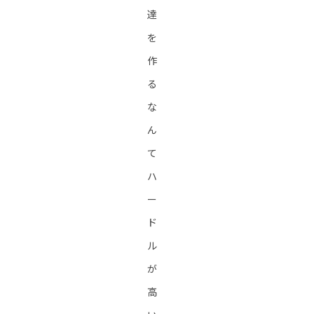
達
を
作
る
な
ん
て
ハ
ー
ド
ル
が
高