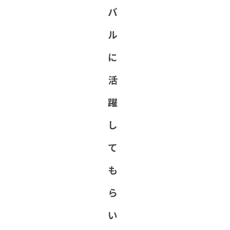
バ
ル
に
活
躍
し
て
も
ら
い