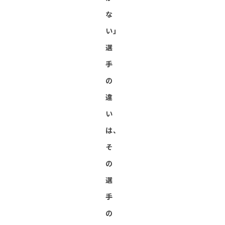
な
い」
選
手
の
違
い
は、
そ
の
選
手
の