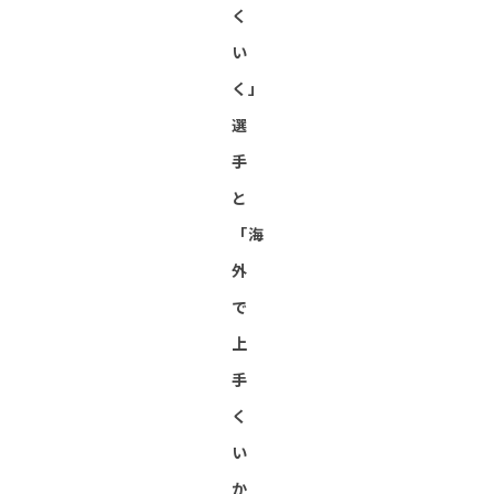
く
い
く」
選
手
と
「海
外
で
上
手
く
い
か