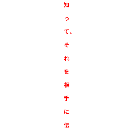
知
っ
て、
そ
れ
を
相
手
に
伝