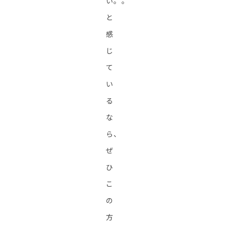
い。。
と
感
じ
て
い
る
な
ら、
ぜ
ひ
こ
の
方