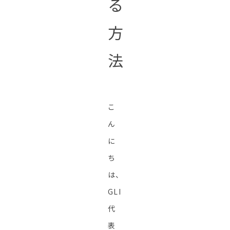
る
方
法
こ
ん
に
ち
は、
GLI
代
表