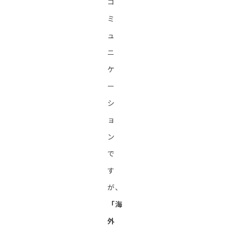
コ
ミ
ュ
ニ
ケ
ー
シ
ョ
ン
で
す
が、
「海
外