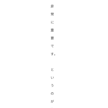
非
常
に
重
要
で
す。
と
い
う
の
が