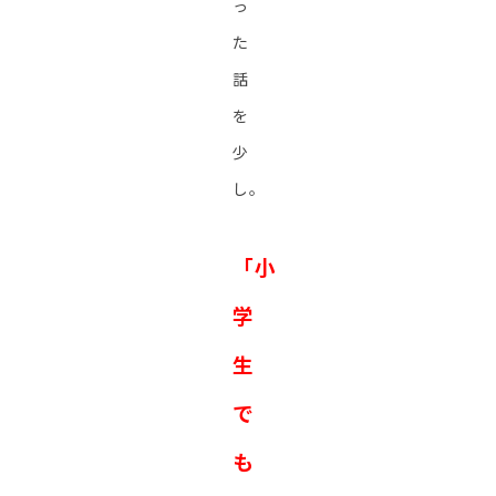
っ
た
話
を
少
し。
「小
学
生
で
も