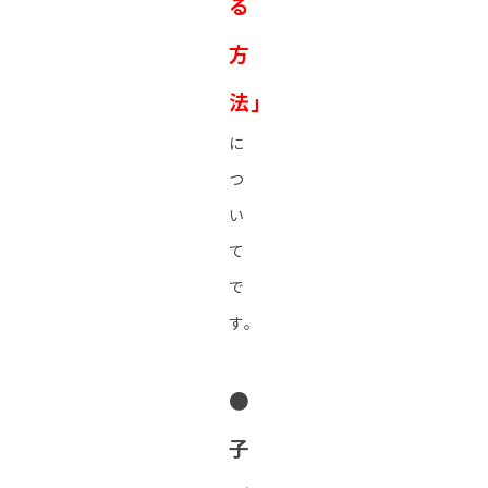
る
方
法」
に
つ
い
て
で
す。
●
子