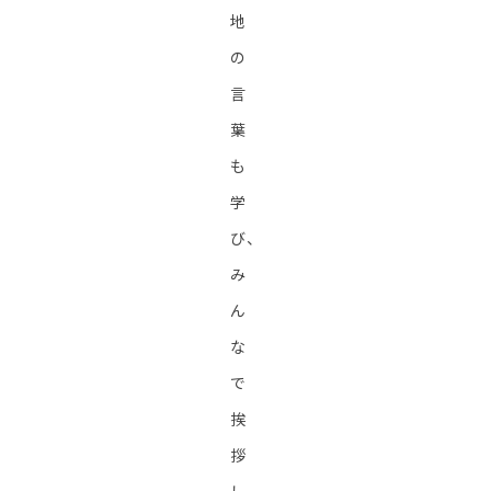
地
の
言
葉
も
学
び、
み
ん
な
で
挨
拶