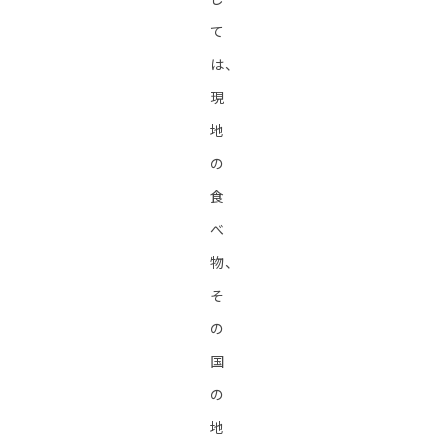
て
は、
現
地
の
食
べ
物、
そ
の
国
の
地