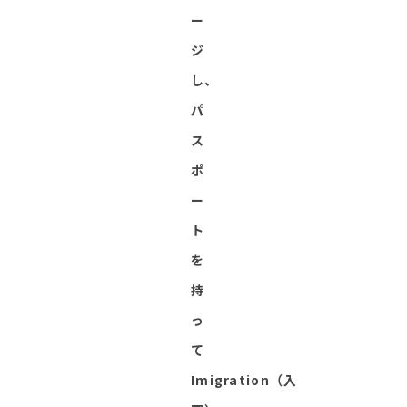
ー
ジ
し、
パ
ス
ポ
ー
ト
を
持
っ
て
Imigration（入