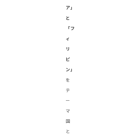
ア」
と
「フ
ィ
リ
ピ
ン」
を
テ
ー
マ
国
と