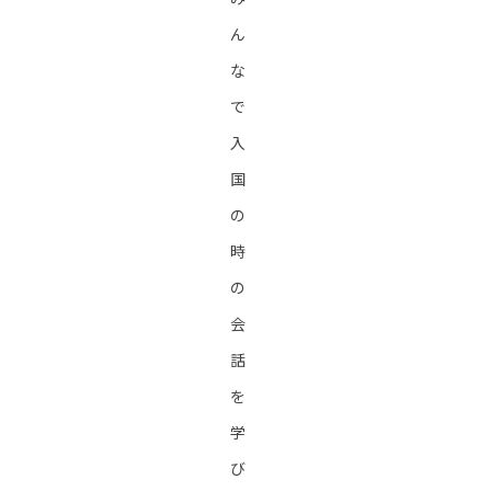
ん
な
で
入
国
の
時
の
会
話
を
学
び