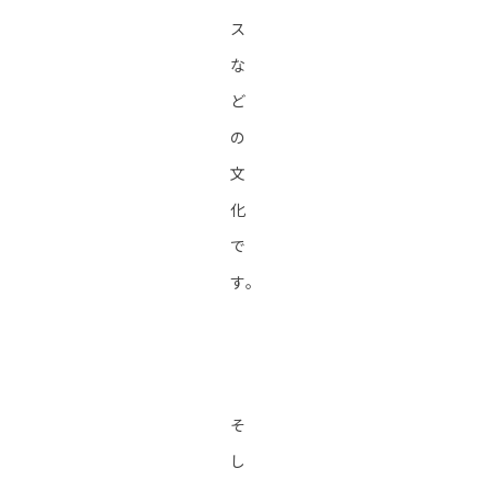
ス
な
ど
の
文
化
で
す。
そ
し