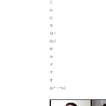
こ
ん
に
ち
は！
GLI
の
カ
ナ
で
す
(o^―^o)