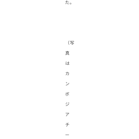
た。
（写
真
は
カ
ン
ボ
ジ
ア
チ
ー