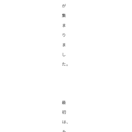
が
集
ま
り
ま
し
た。
最
初
は、
み