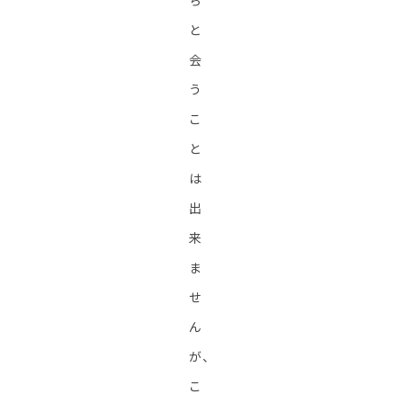
ち
と
会
う
こ
と
は
出
来
ま
せ
ん
が、
こ