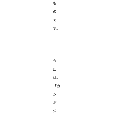
も
の
で
す。
今
回
は、
「カ
ン
ボ
ジ