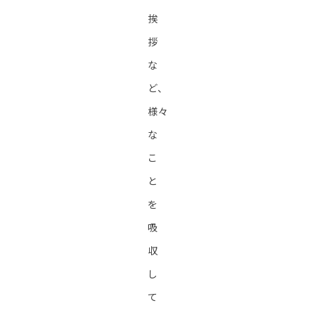
挨
拶
な
ど、
様々
な
こ
と
を
吸
収
し
て