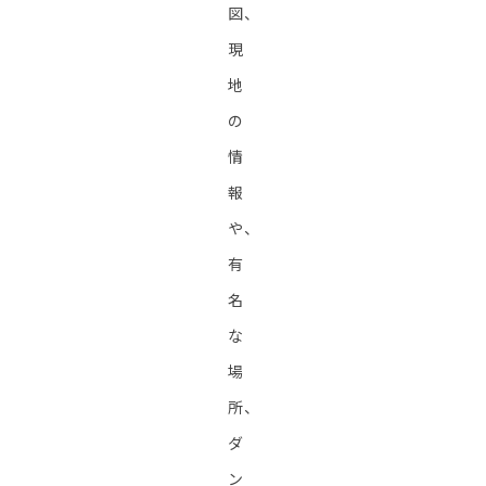
図、
現
地
の
情
報
や、
有
名
な
場
所、
ダ
ン