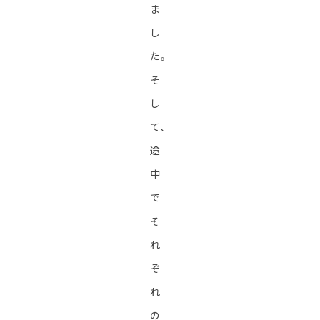
ま
し
た。
そ
し
て、
途
中
で
そ
れ
ぞ
れ
の