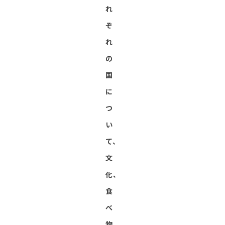
れ
ぞ
れ
の
国
に
つ
い
て、
文
化、
食
べ
物、