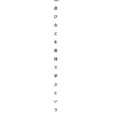
遊
び
な
ど
を
英
語
で
学
ぶ
と
い
う