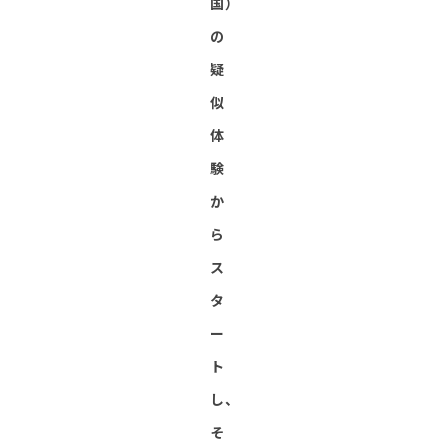
国）
の
疑
似
体
験
か
ら
ス
タ
ー
ト
し、
そ