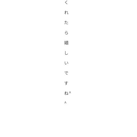
く
れ
た
ら
嬉
し
い
で
す
ね^
^