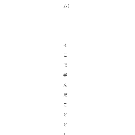
ム）
そ
こ
で
学
ん
だ
こ
と
と
し