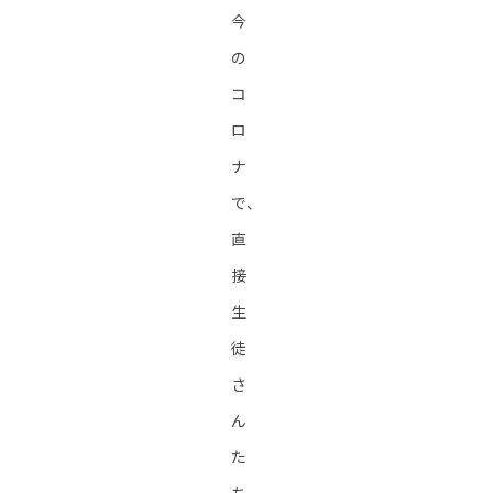
今
の
コ
ロ
ナ
で、
直
接
生
徒
さ
ん
た