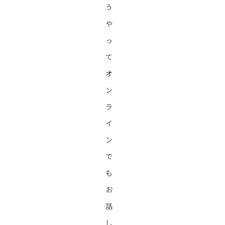
う
や
っ
て
オ
ン
ラ
イ
ン
で
も
お
話
し