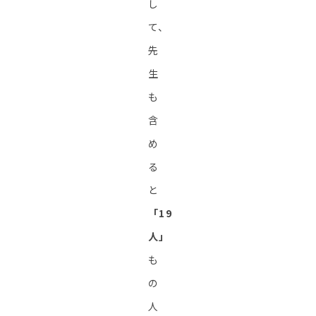
し
て、
先
生
も
含
め
る
と
「19
人」
も
の
人