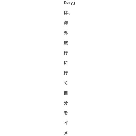
Day」
は、
海
外
旅
行
に
行
く
自
分
を
イ
メ