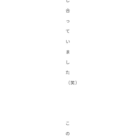
し
合
っ
て
い
ま
し
た
（笑）
こ
の