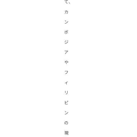
て、
カ
ン
ボ
ジ
ア
や
フ
ィ
リ
ピ
ン
の
現