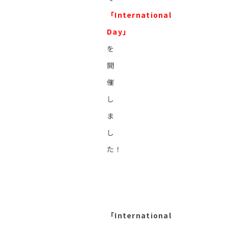
「International
Day」
を
開
催
し
ま
し
た！
「International