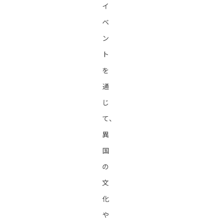
イ
ベ
ン
ト
を
通
じ
て、
異
国
の
文
化
や