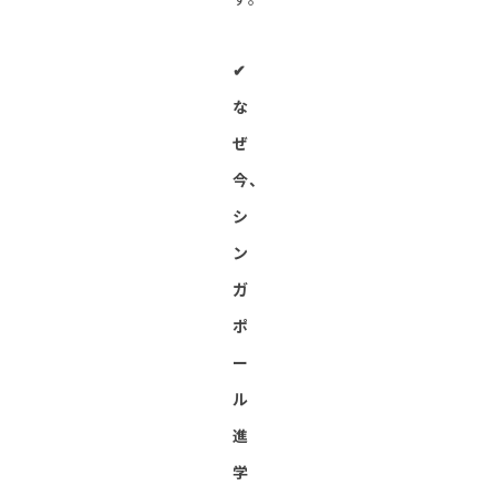
✔︎
な
ぜ
今、
シ
ン
ガ
ポ
ー
ル
進
学