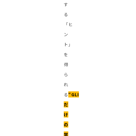
す
る
「ヒ
ン
ト」
を
得
ら
れ
る
“GLI
だ
け
の
学