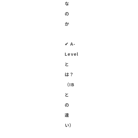
な
の
か
✔︎ A-
Level
と
は？
（IB
と
の
違
い）