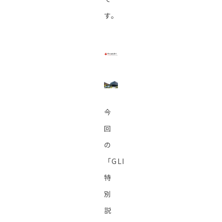
す。
今
回
の
「GLI
特
別
説