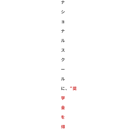
ナ
シ
ョ
ナ
ル
ス
ク
ー
ル
に、
“奨
学
金
を
得