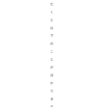
だ
く
と
以
下
の
こ
と
が
分
か
り
ま
す。