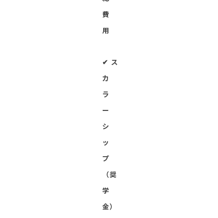
費
用
✔︎ ス
カ
ラ
ー
シ
ッ
プ
（奨
学
金）