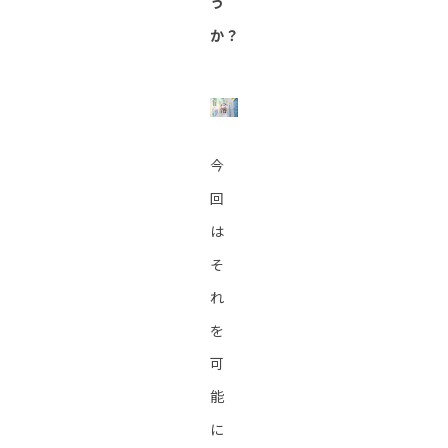
う
か？
今
回
は
そ
れ
を
可
能
に