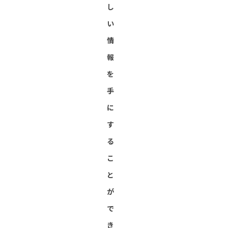
し
い
情
報
を
手
に
す
る
こ
と
が
で
き