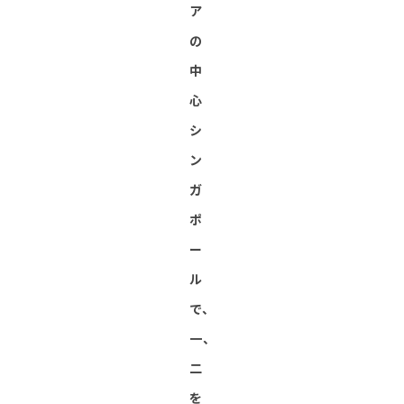
ア
の
中
心
シ
ン
ガ
ポ
ー
ル
で、
一、
二
を