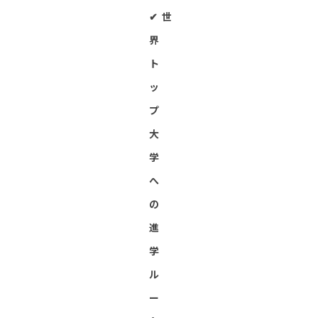
✔︎ 世
界
ト
ッ
プ
大
学
へ
の
進
学
ル
ー