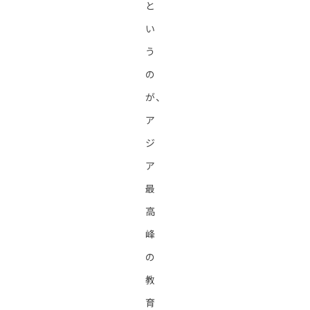
と
い
う
の
が、
ア
ジ
ア
最
高
峰
の
教
育