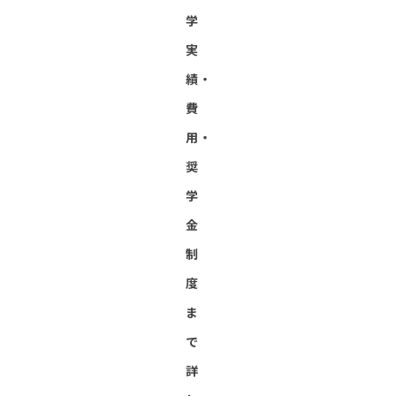
学
実
績・
費
用・
奨
学
金
制
度
ま
で
詳