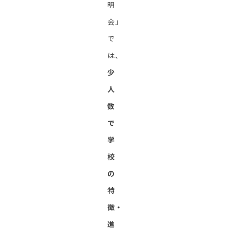
明
会」
で
は、
少
人
数
で
学
校
の
特
徴・
進