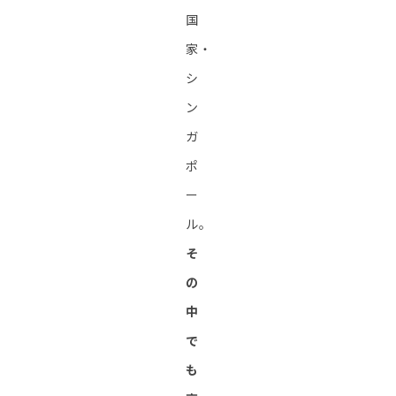
国
家・
シ
ン
ガ
ポ
ー
ル。
そ
の
中
で
も