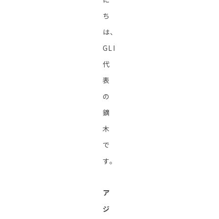
ち
は、
GLI
代
表
の
鏑
木
で
す。
ア
ジ