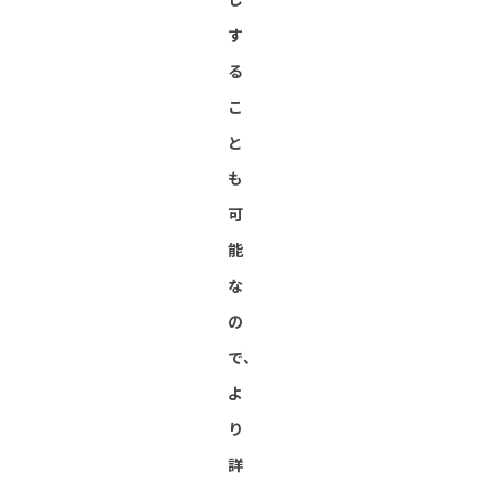
す
る
こ
と
も
可
能
な
の
で、
よ
り
詳