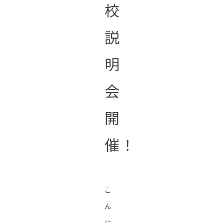
校
説
明
会
開
催！
こ
ん
に