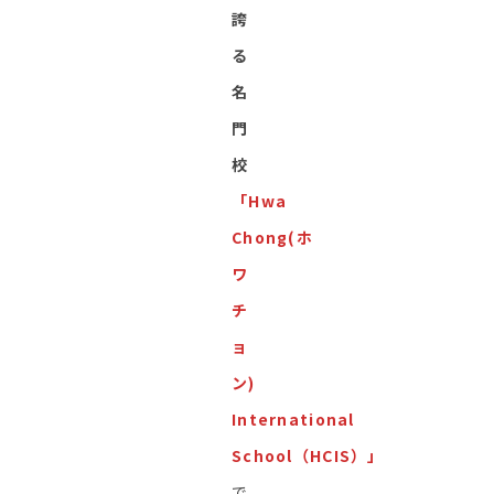
誇
る
名
門
校
「Hwa
Chong(ホ
ワ
チ
ョ
ン)
International
School（HCIS）」
で