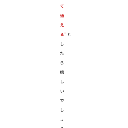
て
通
え
る”
と
し
た
ら
嬉
し
い
で
し
ょ