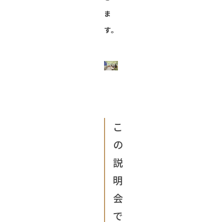
ま
す。
こ
の
説
明
会
で