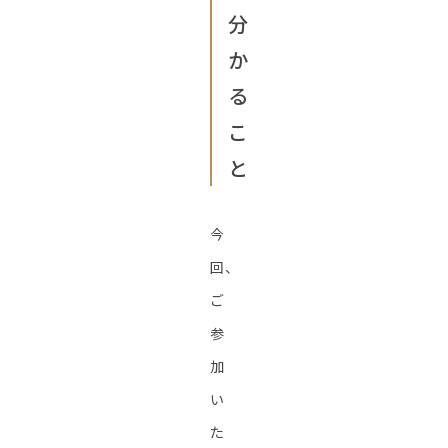
分
か
る
こ
と
今
回、
ご
参
加
い
た