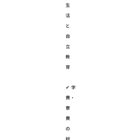
生
活
と
自
立
教
育
✔︎ 学
費・
寮
費
の
総