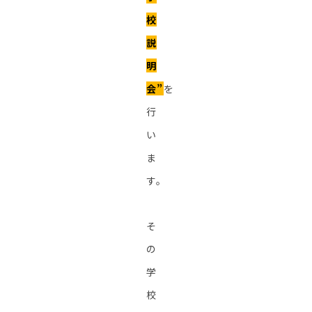
校
説
明
会”
を
行
い
ま
す。
そ
の
学
校