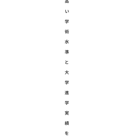
高
い
学
術
水
準
と
大
学
進
学
実
績
を