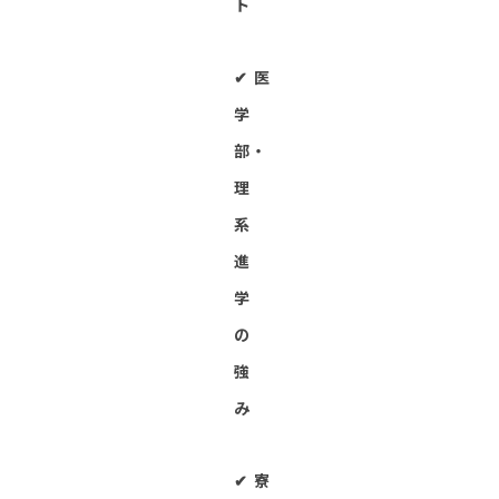
ト
✔︎ 医
学
部・
理
系
進
学
の
強
み
✔︎ 寮