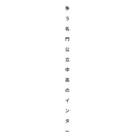
争
う
名
門
公
立
中
高
の
イ
ン
タ
ー