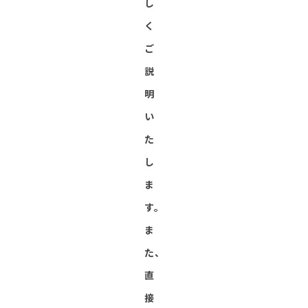
し
く
ご
説
明
い
た
し
ま
す。
ま
た、
直
接