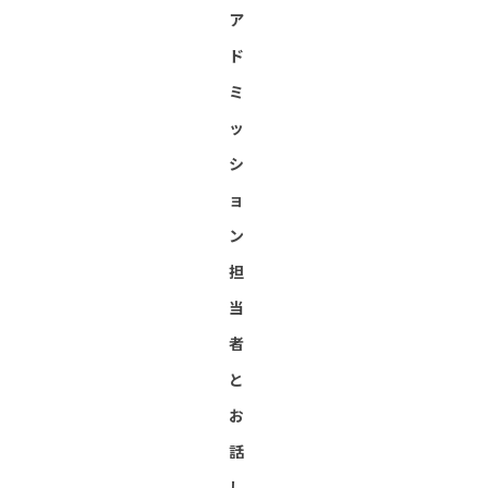
ア
ド
ミ
ッ
シ
ョ
ン
担
当
者
と
お
話
し