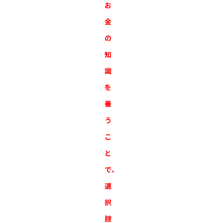
お
金
の
知
識
を
養
う
こ
と
で、
選
択
肢