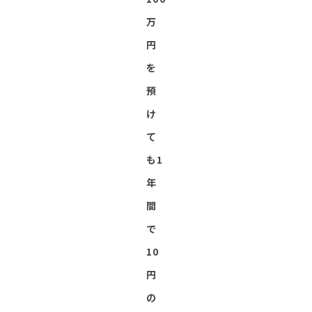
万
円
を
預
け
て
も1
年
間
で
10
円
の