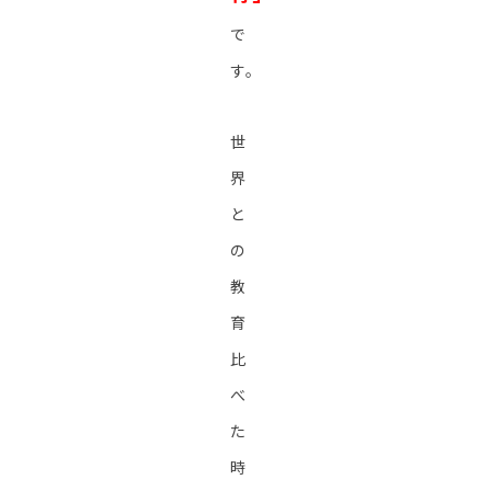
で
す。
世
界
と
の
教
育
比
べ
た
時