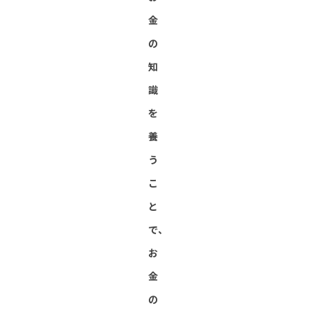
金
の
知
識
を
養
う
こ
と
で、
お
金
の