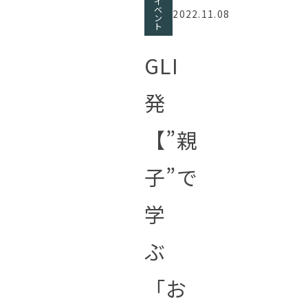
イ
ベ
2022.11.08
ン
ト
GLI
発
【”親
子”で
学
ぶ
「お