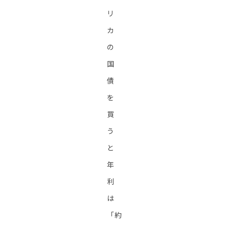
リ
カ
の
国
債
を
買
う
と
年
利
は
「約