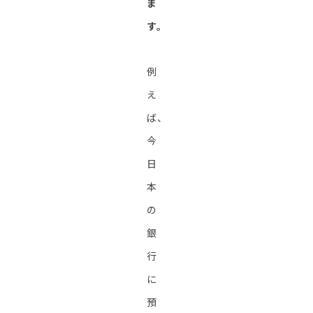
ま
す。
例
え
ば、
今
日
本
の
銀
行
に
預