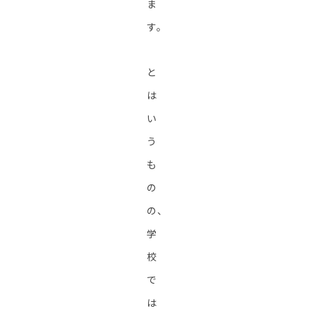
ま
す。
と
は
い
う
も
の
の、
学
校
で
は