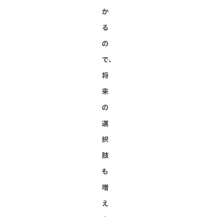
か
る
の
で、
将
来
の
選
択
肢
も
増
え