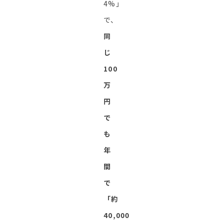
4%」
で、
同
じ
100
万
円
で
も
年
間
で
「約
40,000