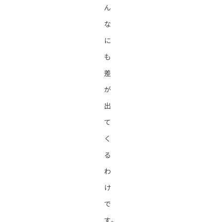
ん
な
に
も
差
が
出
て
く
る
わ
け
で
す。