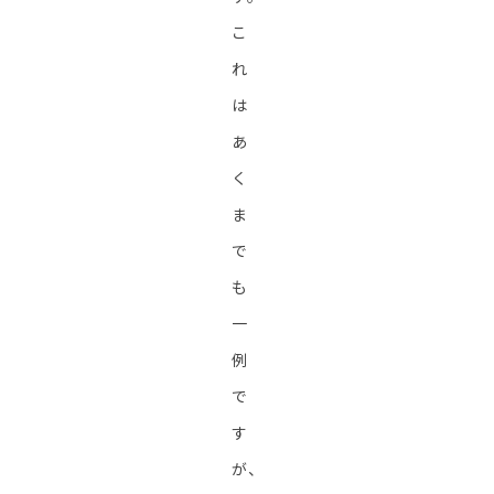
こ
れ
は
あ
く
ま
で
も
一
例
で
す
が、