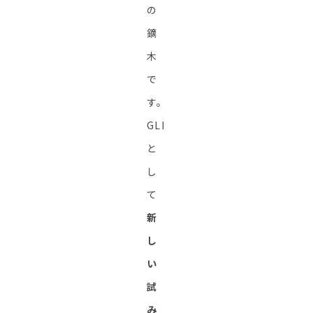
の
鏑
木
で
す。
GLI
と
し
て
新
し
い
試
み