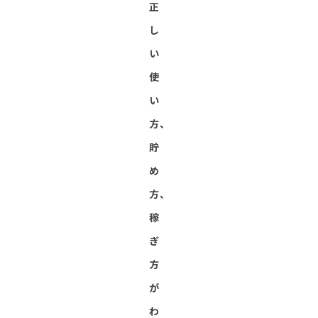
正
し
い
使
い
方、
貯
め
方、
稼
ぎ
方
が
わ