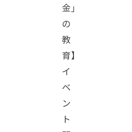
金」
の
教
育】
イ
ベ
ン
ト