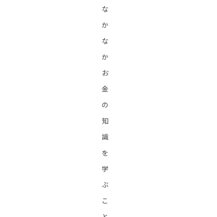
な
か
な
か
お
金
の
知
識
を
学
ぶ
こ
と