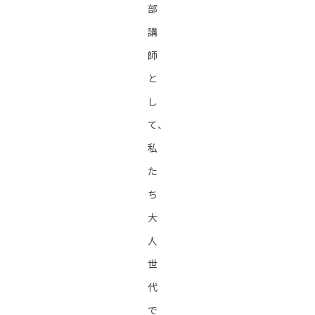
部
講
師
と
し
て、
私
た
ち
大
人
世
代
で