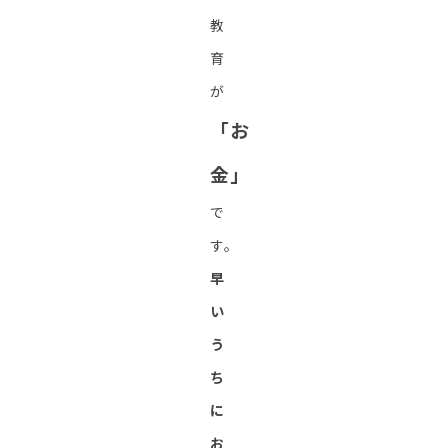
教
育
が
「お
金」
で
す。
早
い
う
ち
に
お