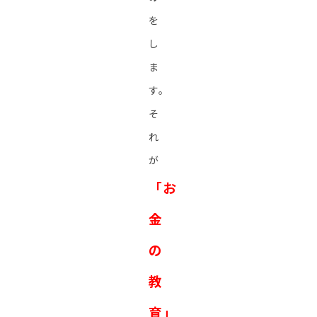
を
し
ま
す。
そ
れ
が
「お
金
の
教
育」