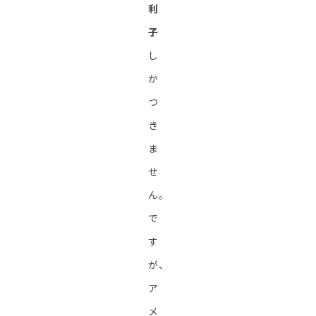
利
子
し
か
つ
き
ま
せ
ん。
で
す
が、
ア
メ