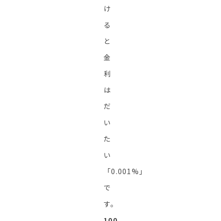
け
る
と
金
利
は
だ
い
た
い
「0.001%」
で
す。
100