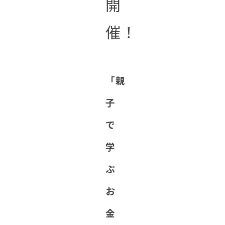
開
催！
「親
子
で
学
ぶ
お
金