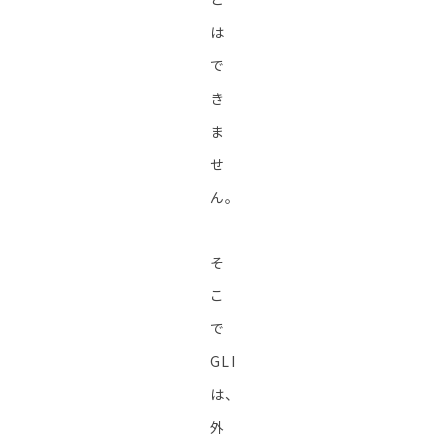
は
で
き
ま
せ
ん。
そ
こ
で
GLI
は、
外