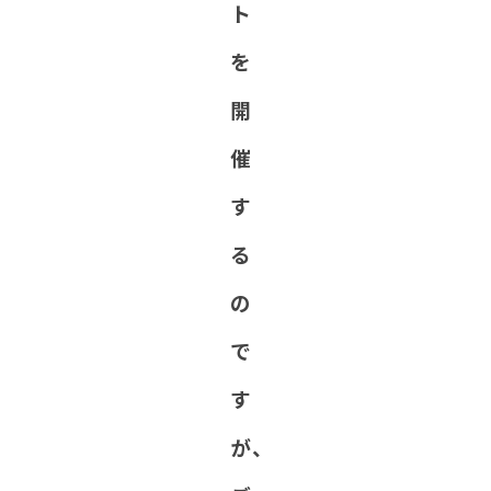
ト
を
開
催
す
る
の
で
す
が、