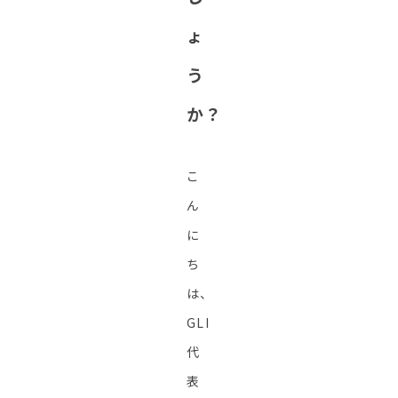
ょ
う
か？
こ
ん
に
ち
は、
GLI
代
表