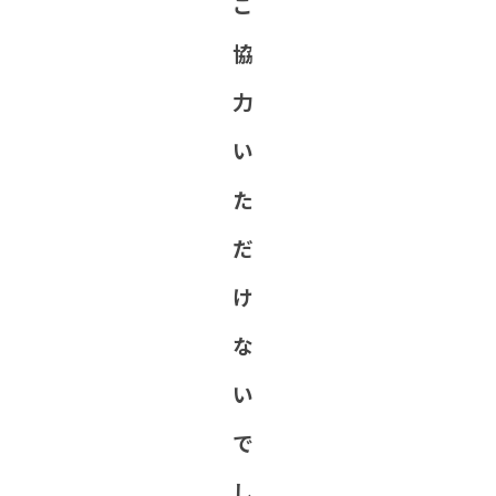
ご
協
力
い
た
だ
け
な
い
で
し