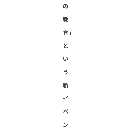
の
教
育」
と
い
う
新
イ
ベ
ン