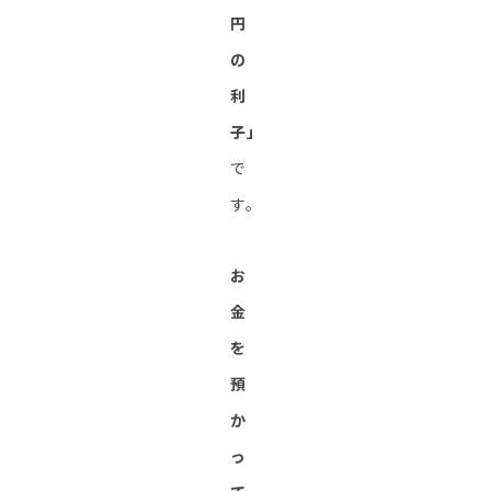
円
の
利
子」
で
す。
お
金
を
預
か
っ