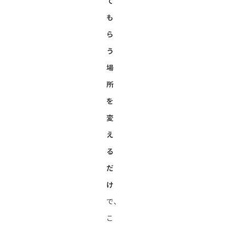
て
も
ら
う
場
所
を
変
え
る
だ
け
で、
こ