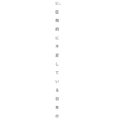
に、
圧
倒
的
に
不
足
し
て
い
る
日
本
の