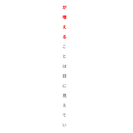
が
増
え
る
こ
と
は
目
に
見
え
て
い