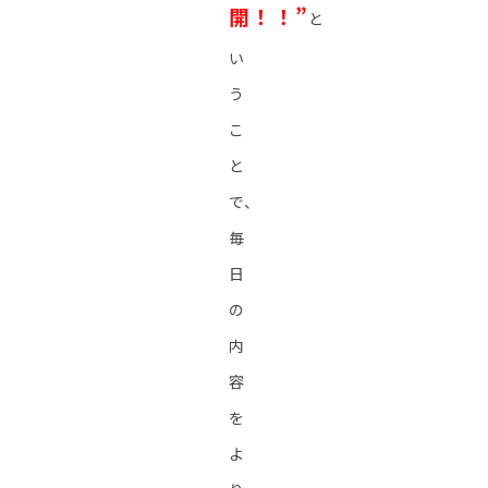
開！！”
と
い
う
こ
と
で、
毎
日
の
内
容
を
よ