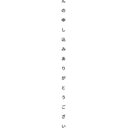
ん
の
申
し
込
み
あ
り
が
と
う
ご
ざ
い