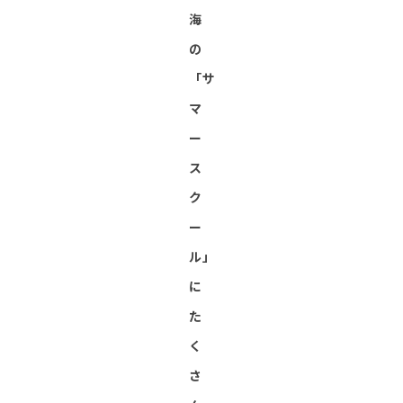
海
の
「サ
マ
ー
ス
ク
ー
ル」
に
た
く
さ