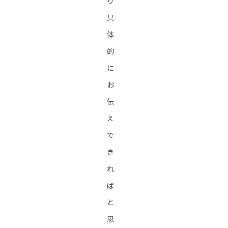
り
具
体
的
に
お
伝
え
で
き
れ
ば
と
思