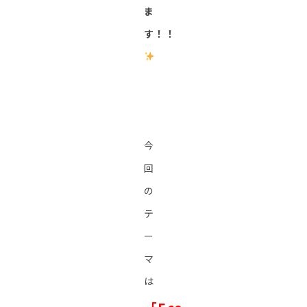
ま
す！！
今
回
の
テ
ー
マ
は