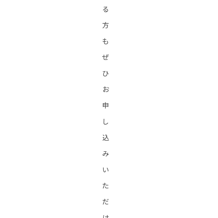
る
方
も
ぜ
ひ
お
申
し
込
み
い
た
だ
け