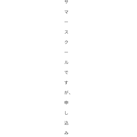
サ
マ
ー
ス
ク
ー
ル
で
す
が、
申
し
込
み