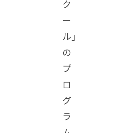
ク
ー
ル」
の
プ
ロ
グ
ラ
ム