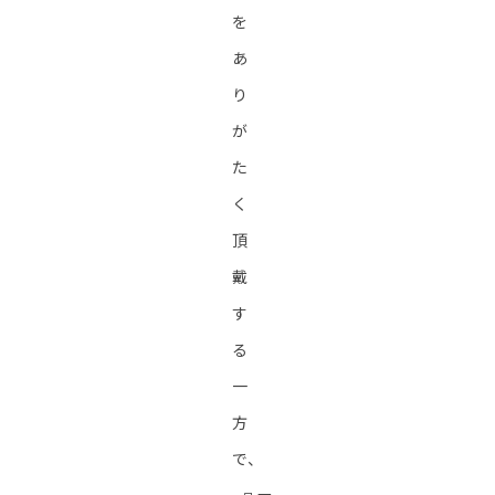
を
あ
り
が
た
く
頂
戴
す
る
一
方
で、