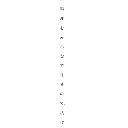
料
理
を
み
ん
な
で
作
る
の
で、
私
は