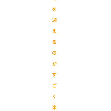
を
迎
え
る
の
が
す
ご
く
楽