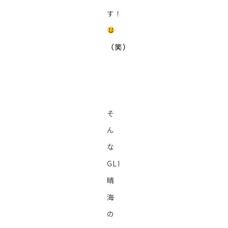
す！
（笑）
そ
ん
な
GLI
晴
海
の