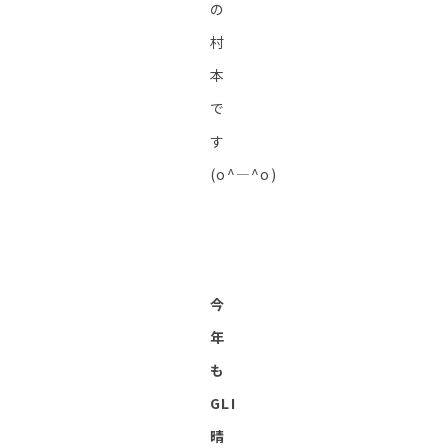
の
村
本
で
す
(o^―^o)
今
年
も
GLI
晴