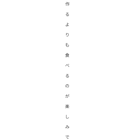
作
る
よ
り
も
食
べ
る
の
が
楽
し
み
で