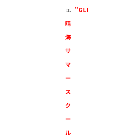
”
GLI
は、
晴
海
サ
マ
ー
ス
ク
ー
ル