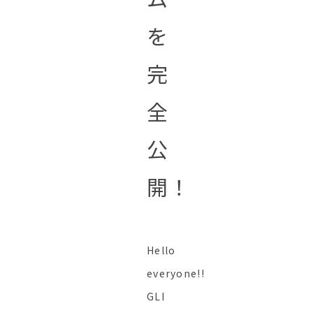
を
完
全
公
開！
Hello
everyone!!
GLI