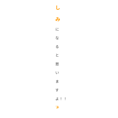
し
み
に
な
る
と
思
い
ま
す
よ！！