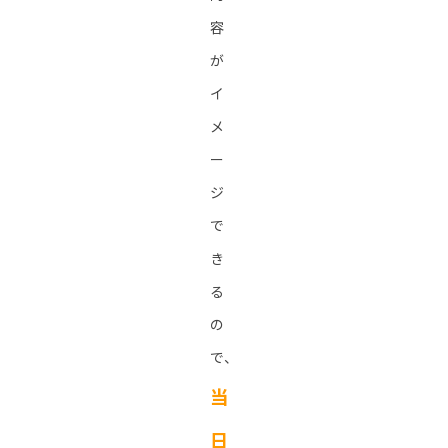
容
が
イ
メ
ー
ジ
で
き
る
の
で、
当
日