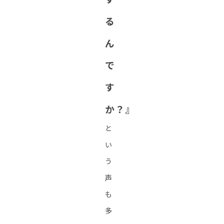
る
ん
で
す
か？』
と
い
う
声
も
多