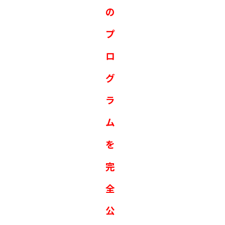
の
プ
ロ
グ
ラ
ム
を
完
全
公