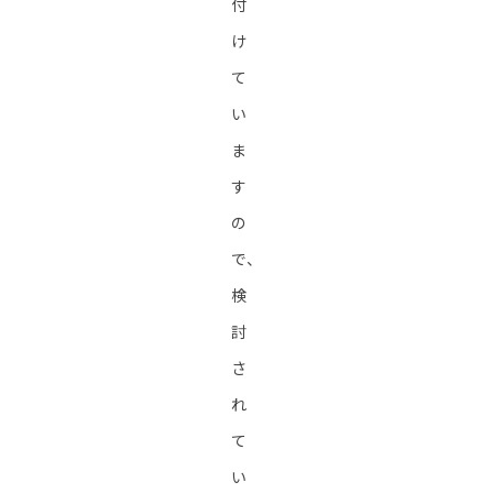
付
け
て
い
ま
す
の
で、
検
討
さ
れ
て
い