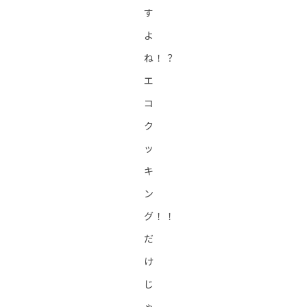
す
よ
ね！？
エ
コ
ク
ッ
キ
ン
グ！！
だ
け
じ
ゃ