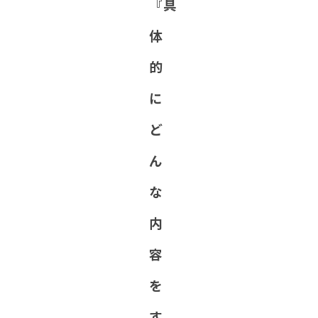
『具
体
的
に
ど
ん
な
内
容
を
す