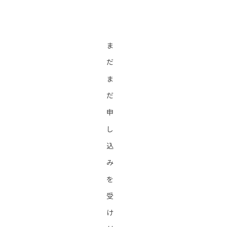
ま
だ
ま
だ
申
し
込
み
を
受
け