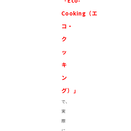
「Eco-
Cooking（エ
コ・
ク
ッ
キ
ン
グ）」
で、
実
際
に