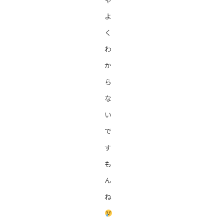
よ
く
わ
か
ら
な
い
で
す
も
ん
ね