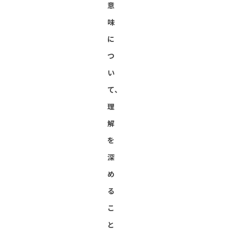
意
味
に
つ
い
て、
理
解
を
深
め
る
こ
と