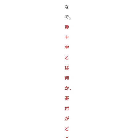
な
で、
赤
十
字
と
は
何
か、
寄
付
が
ど