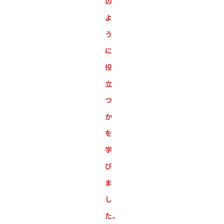
の
よ
う
に
役
立
つ
か
を
学
び
ま
し
た。