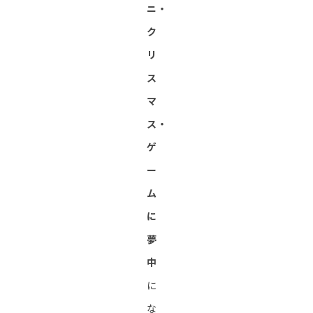
ニ・
ク
リ
ス
マ
ス・
ゲ
ー
ム
に
夢
中
に
な