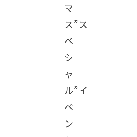
マ
ス”ス
ペ
シ
ャ
ル”イ
ベ
ン