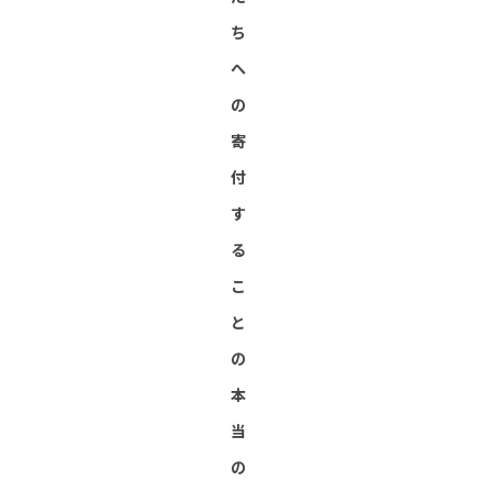
ち
へ
の
寄
付
す
る
こ
と
の
本
当
の