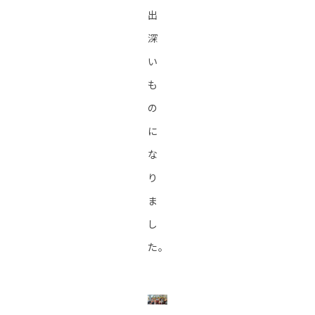
出
深
い
も
の
に
な
り
ま
し
た。