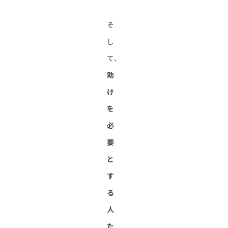
そ
し
て、
助
け
を
必
要
と
す
る
人
た