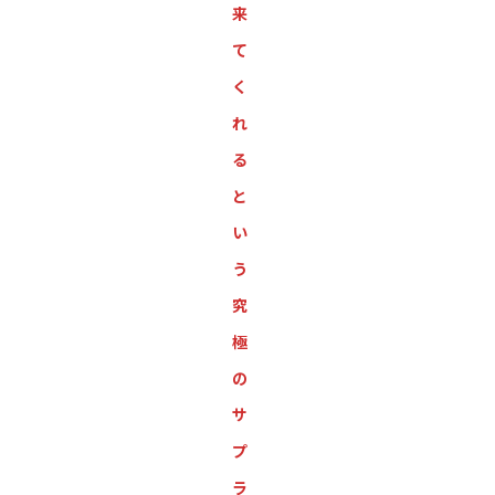
来
て
く
れ
る
と
い
う
究
極
の
サ
プ
ラ