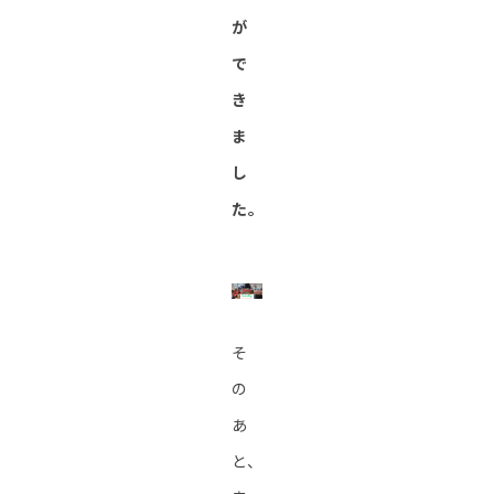
が
で
き
ま
し
た。
そ
の
あ
と、