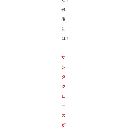
最
後
に
は！
サ
ン
タ
ク
ロ
ー
ス
が