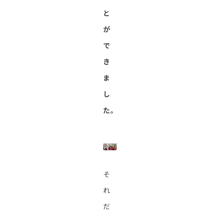
と
が
で
き
ま
し
た。
そ
れ
だ