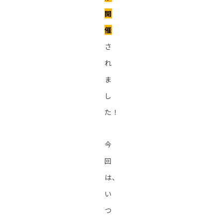
開
催
さ
れ
ま
し
た！
今
回
は、
い
つ