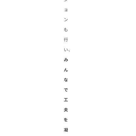
ョ
ン
も
行
い、
み
ん
な
で
工
夫
を
凝