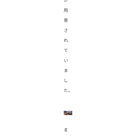
が
用
意
さ
れ
て
い
ま
し
た。
ミ