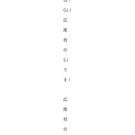
は！
GLI
広
尾
校
の
SJ
で
す！
広
尾
校
の