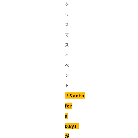
ク
リ
ス
マ
ス
イ
ベ
ン
ト
「Santa
for
a
Day」
が