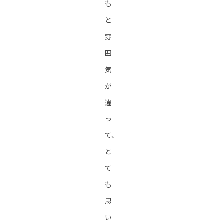
も
と
雰
囲
気
が
違
っ
て、
と
て
も
思
い