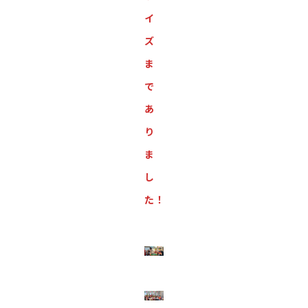
イ
ズ
ま
で
あ
り
ま
し
た！