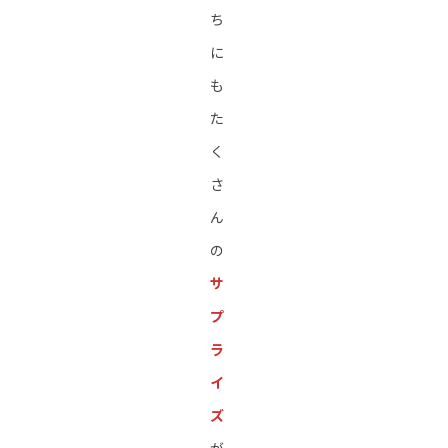
ち
に
も
た
く
さ
ん
の
サ
プ
ラ
イ
ズ