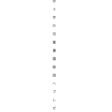
赤
十
字
の
児
童
養
護
施
設
へ
プ
レ
ゼ