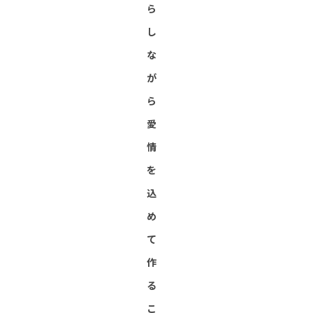
ら
し
な
が
ら
愛
情
を
込
め
て
作
る
こ