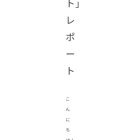
ト」
レ
ポ
ー
ト
こ
ん
に
ち