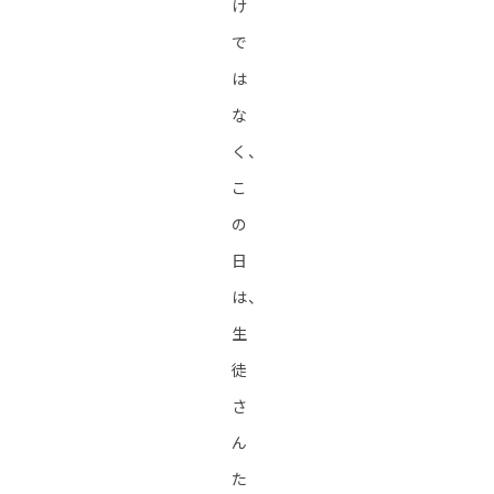
け
で
は
な
く、
こ
の
日
は、
生
徒
さ
ん
た