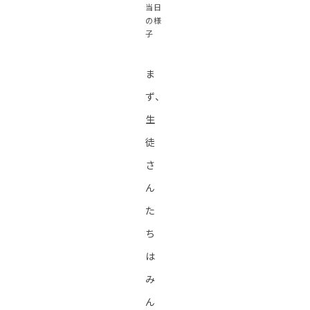
当日
の様
子
ま
ず、
生
徒
さ
ん
た
ち
は
み
ん