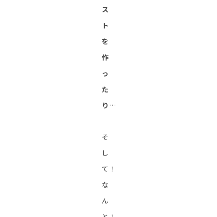
ス
ト
を
作
っ
た
り
…
そ
し
て！
な
ん
と！