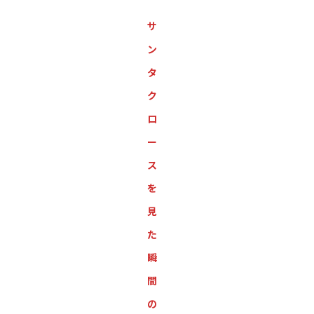
サ
ン
タ
ク
ロ
ー
ス
を
見
た
瞬
間
の