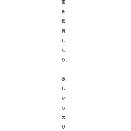
画
を
鑑
賞
し
た
り、
欲
し
い
も
の
リ