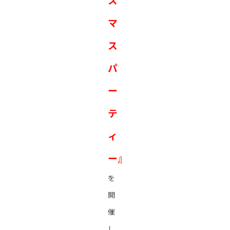
マ
ス
パ
ー
テ
ィ
ー』
を
開
催
し