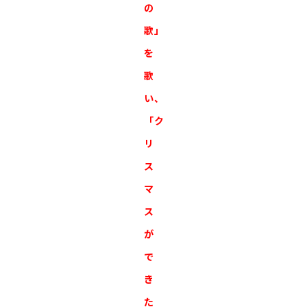
の
歌」
を
歌
い、
「ク
リ
ス
マ
ス
が
で
き
た