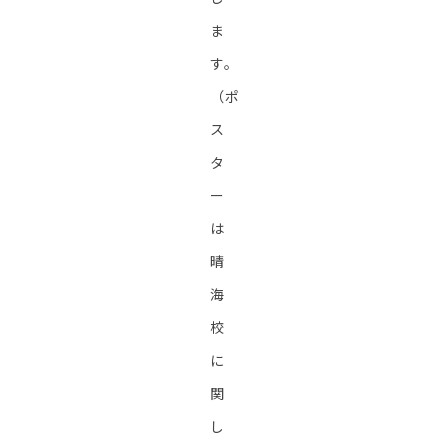
ま
す。
（ポ
ス
タ
ー
は
晴
海
校
に
関
し