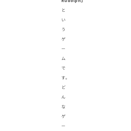
Rudolph」
と
い
う
ゲ
ー
ム
で
す。
ど
ん
な
ゲ
ー