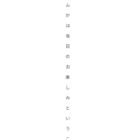
ム
か
は
当
日
の
お
楽
し
み
と
い
う
こ