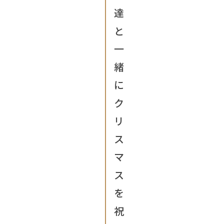
達
と
一
緒
に
ク
リ
ス
マ
ス
を
祝