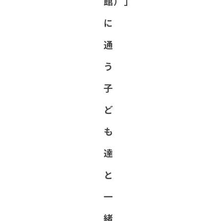
館）」
に
通
う
子
ど
も
達
と
一
緒