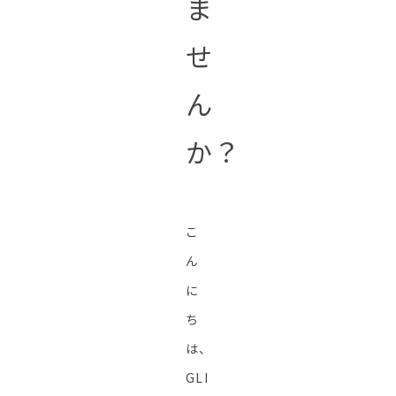
ま
せ
ん
か？
こ
ん
に
ち
は、
GLI