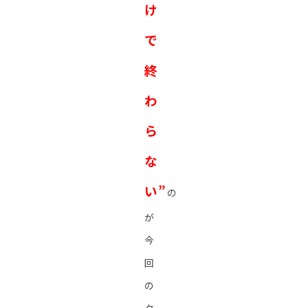
け
で
終
わ
ら
な
い”
の
が
今
回
の