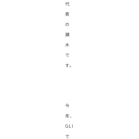
代
表
の
鏑
木
で
す。
今
年、
GLI
で