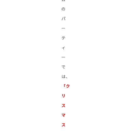
の
パ
ー
テ
ィ
ー
で
は、
「
ク
リ
ス
マ
ス