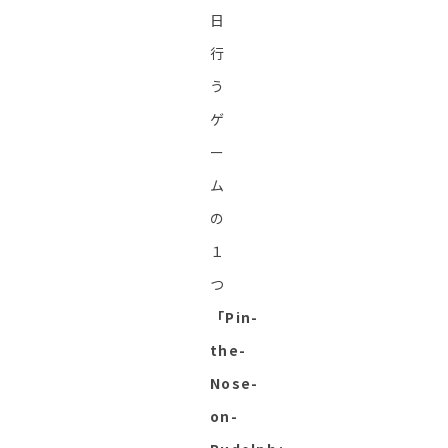
日
行
う
ゲ
ー
ム
の
１
つ
「Pin-
the-
Nose-
on-