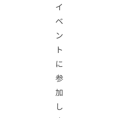
イ
ベ
ン
ト
に
参
加
し