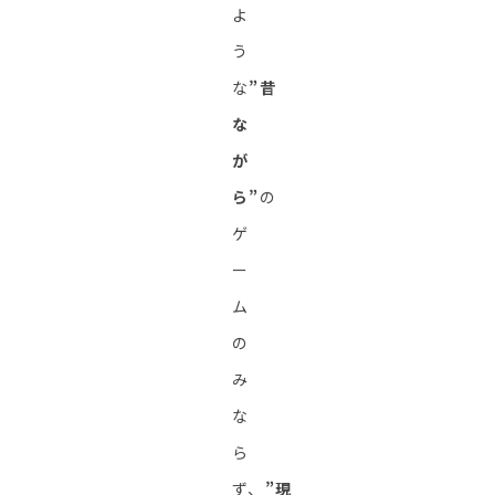
よ
う
な
”昔
な
が
ら”
の
ゲ
ー
ム
の
み
な
ら
ず、
”現