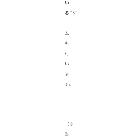
い
る”
ゲ
ー
ム
も
行
い
ま
す。
（※
当