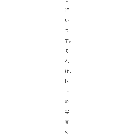
行
い
ま
す。
そ
れ
は、
以
下
の
写
真
の