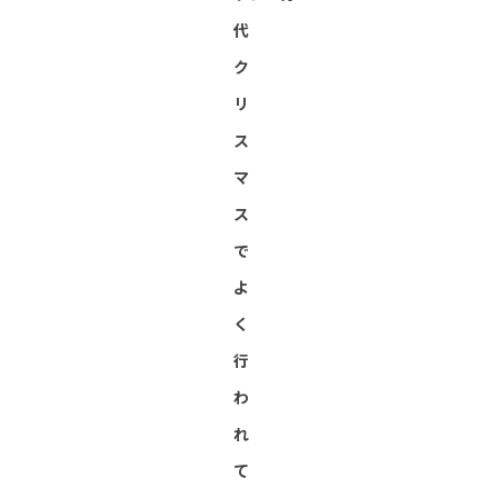
代
ク
リ
ス
マ
ス
で
よ
く
行
わ
れ
て