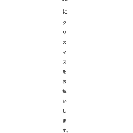
に
ク
リ
ス
マ
ス
を
お
祝
い
し
ま
す。