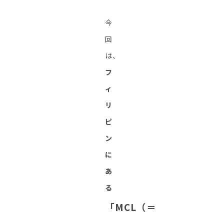
今
回
は、
フ
ィ
リ
ピ
ン
に
あ
る
「MCL（＝