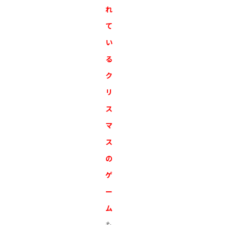
れ
て
い
る
ク
リ
ス
マ
ス
の
ゲ
ー
ム
も