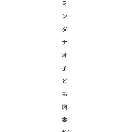
ミ
ン
ダ
ナ
オ
子
ど
も
図
書