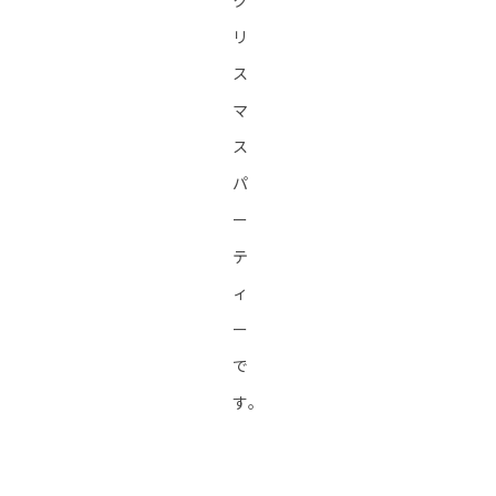
ク
リ
ス
マ
ス
パ
ー
テ
ィ
ー
で
す。