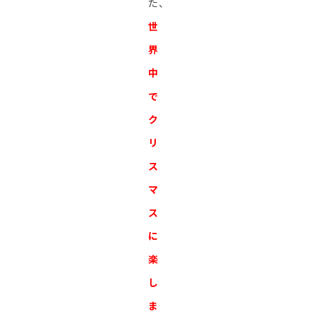
た、
世
界
中
で
ク
リ
ス
マ
ス
に
楽
し
ま