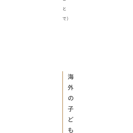
と
で）
海
外
の
子
ど
も