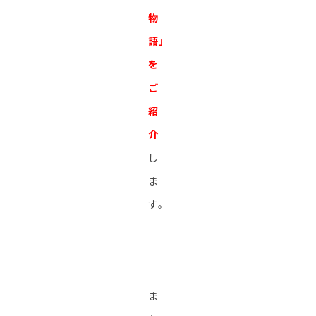
物
語」
を
ご
紹
介
し
ま
す。
ま