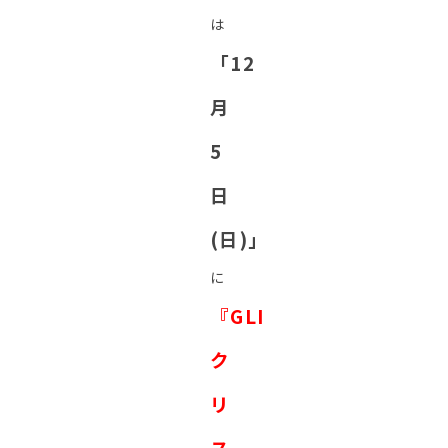
は
「12
月
5
日
(日)」
に
『GLI
ク
リ
ス