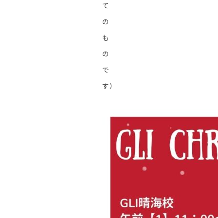
て
の
も
の
で
す）