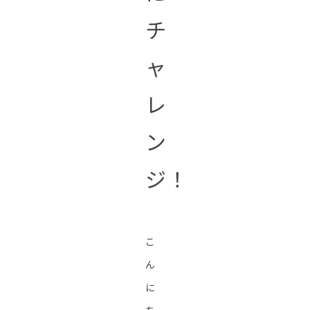
チ
ャ
レ
ン
ジ！
こ
ん
に