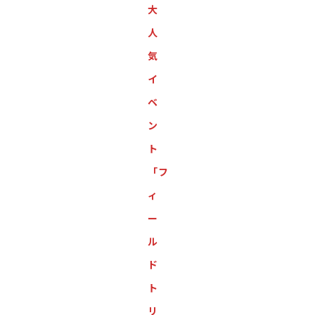
大
人
気
イ
ベ
ン
ト
「フ
ィ
ー
ル
ド
ト
リ