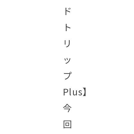
ド
ト
リ
ッ
プ
Plus】
今
回