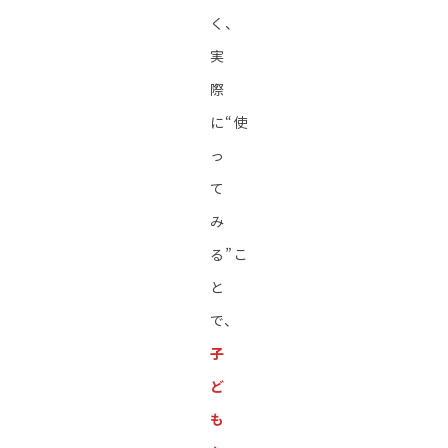
く、
実
際
に“使
っ
て
み
る”こ
と
で、
子
ど
も