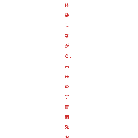
体
験
し
な
が
ら、
未
来
の
宇
宙
開
発
や