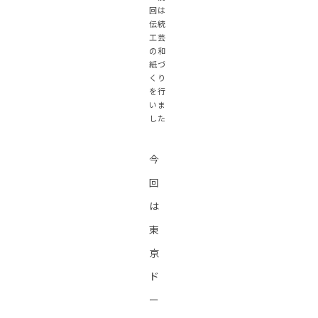
回は
伝統
工芸
の和
紙づ
くり
を行
いま
した
今
回
は
東
京
ド
ー