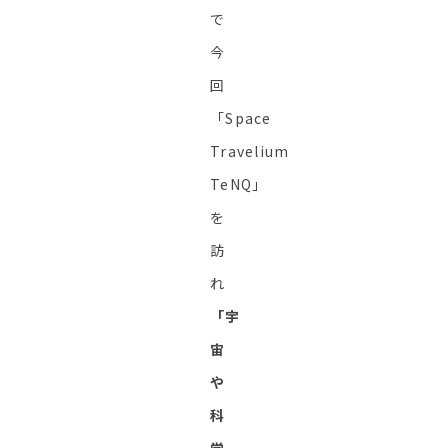
で
今
回
「Space
Travelium
TeNQ」
を
訪
れ
「宇
宙
や
科