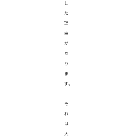
し
た
理
由
が
あ
り
ま
す。
そ
れ
は
大