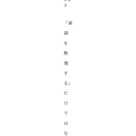
子
「英
語
を
勉
強
す
る」
だ
け
で
は
な