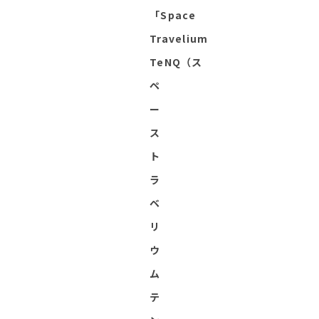
「Space
Travelium
TeNQ（ス
ペ
ー
ス
ト
ラ
ベ
リ
ウ
ム
テ