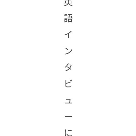
英
語
イ
ン
タ
ビ
ュ
ー
に