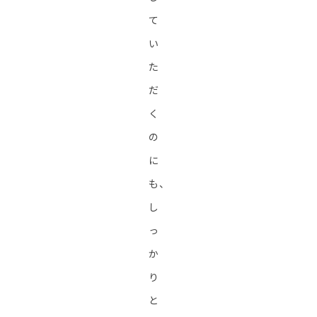
て
い
た
だ
く
の
に
も、
し
っ
か
り
と