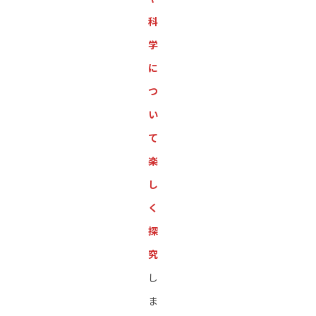
科
学
に
つ
い
て
楽
し
く
探
究
し
ま