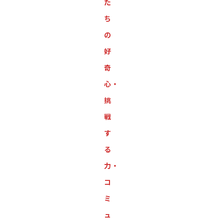
た
ち
の
好
奇
心・
挑
戦
す
る
力・
コ
ミ
ュ