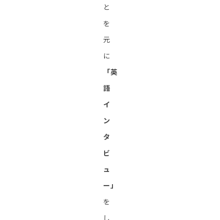
と
を
元
に
「英
語
イ
ン
タ
ビ
ュ
ー」
を
し