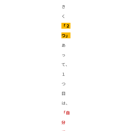
き
く
「２
つ」
あ
っ
て、
１
つ
目
は、
「自
分