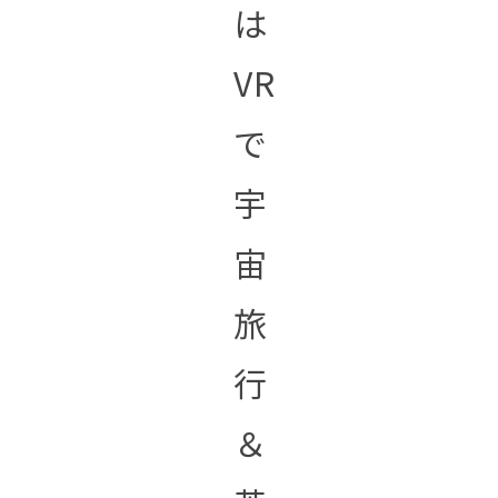
は
VR
で
宇
宙
旅
行
＆