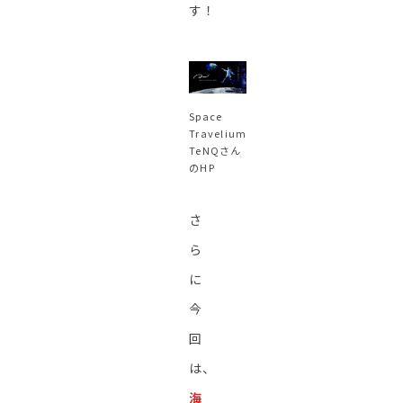
す！
Space
Travelium
TeNQさん
のHP
さ
ら
に
今
回
は、
海