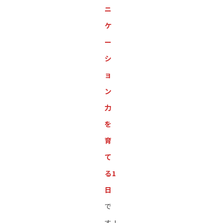
ニ
ケ
ー
シ
ョ
ン
力
を
育
て
る1
日
で
す！