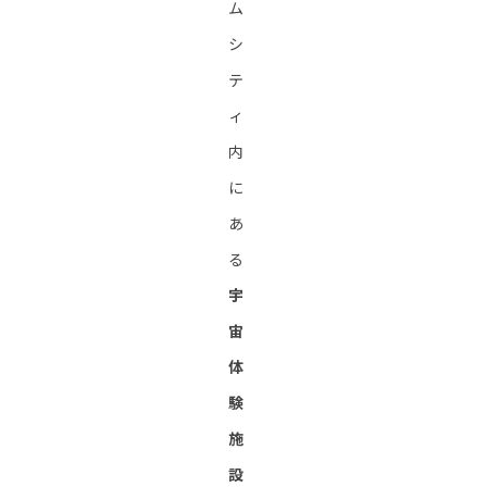
ム
シ
テ
ィ
内
に
あ
る
宇
宙
体
験
施
設