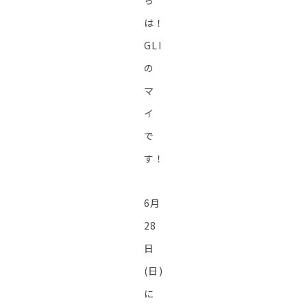
ち
は！
GLI
の
マ
イ
で
す！
6月
28
日
(日)
に