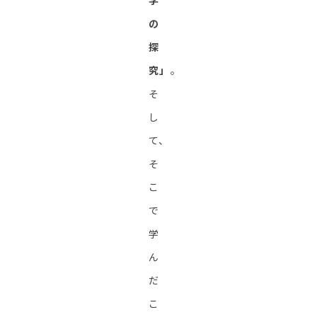
学
の
探
究」
。
そ
し
て、
そ
こ
で
学
ん
だ
こ