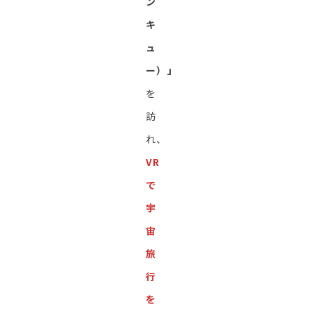
ン
キ
ュ
ー）」
を
訪
れ、
VR
で
宇
宙
旅
行
を