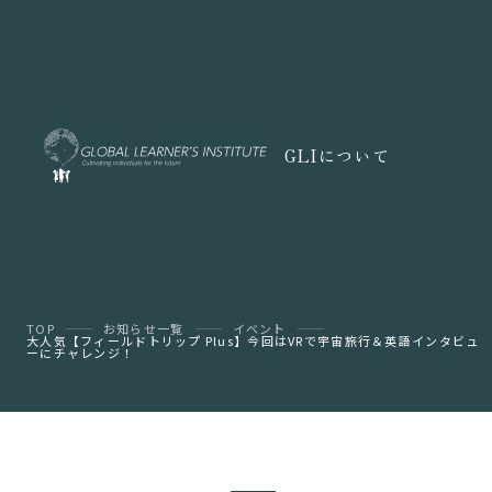
GLIについて
TOP
お知らせ一覧
イベント
大人気【フィールドトリップ Plus】今回はVRで宇宙旅行＆英語インタビュ
ーにチャレンジ！