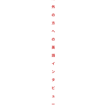
外
の
方
へ
の
英
語
イ
ン
タ
ビ
ュ
ー