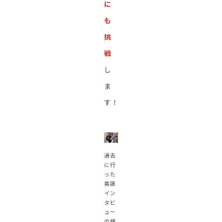
に
も
挑
戦
し
ま
す！
過去
に行
った
英語
イン
タビ
ュー
の様