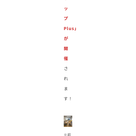
ッ
プ
Plus」
が
開
催
さ
れ
ま
す！
※前