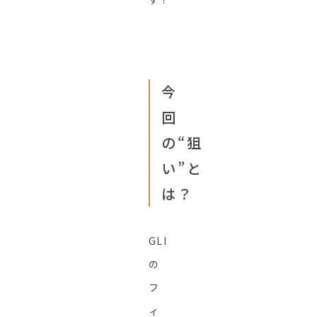
今
回
の“狙
い”と
は？
GLI
の
フ
ィ