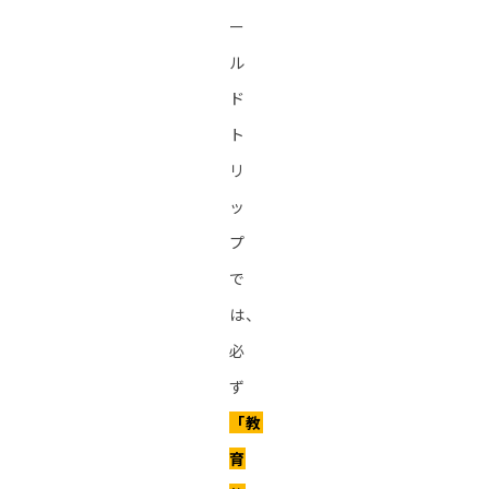
ー
ル
ド
ト
リ
ッ
プ
で
は、
必
ず
「教
育