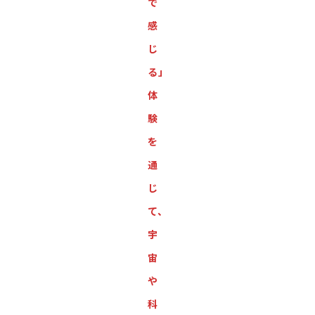
で
感
じ
る」
体
験
を
通
じ
て、
宇
宙
や
科