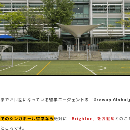
留学でお世話になっている
留学エージェントの「Growup Globa
階でのシンガポール留学なら
絶対に
「Brighton」をお勧め
とのこと
いところです。