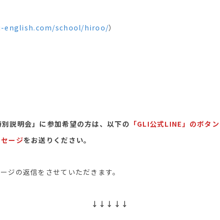
li-english.com/school/hiroo/
）
lege特別説明会」に参加希望の方は、以下の
「
GLI公式LINE
」のボタン
ッセージ
をお送りください。
セージの返信をさせていただきます。
↓↓↓↓↓