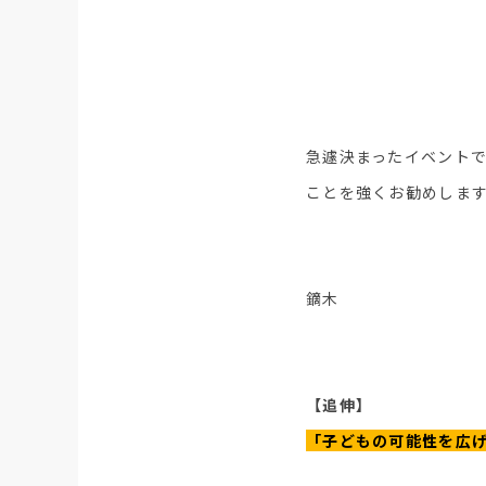
急遽決まったイベント
ことを強くお勧めしま
鏑木
【追伸】
「子どもの可能性を広