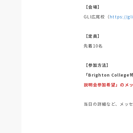
【会場】
GLI広尾校（
https://g
【定員】
先着10名
【参加方法】
「Brighton Col
説明会参加希望」のメ
当日の詳細など、メッ