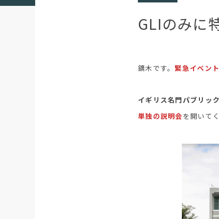
GLIのみに特
鏑木です。
緊急イベン
イギリス名門パブリッ
単独の説明会
を開いて