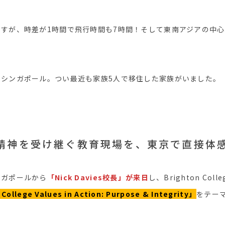
すが、時差が1時間で飛行時間も7時間！そして東南アジアの中
なシンガポール。つい最近も家族5人で移住した家族がいました。
精神を受け継ぐ教育現場を、東京で直接体
ンガポールから
「Nick Davies校長」が来日
し、Brighton Colle
College Values in Action: Purpose & Integrity」
をテー