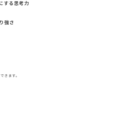
にする思考力
り強さ
ができます。