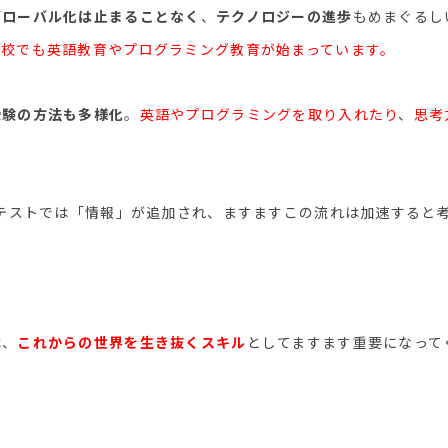
グローバル化は止まることなく
、
テクノロジーの進歩
もめまぐるし
学校でも英語教育やプログラミング教育が始まっています。
受験の方法も多様化
。
英語やプログラミングを取り入れたり
、
思考
通テストでは「情報」が追加され、ますますこの流れは加速すると
は、
これからの世界を生き抜くスキル
としてますます重要になって