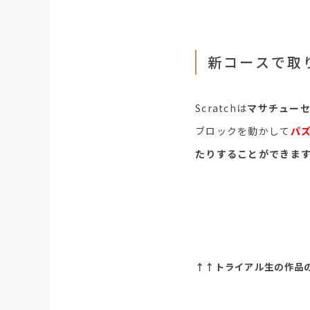
新コースで取り
Scratchは
マサチューセ
ブロックを動かして
パ
たりすることができま
↑↑トライアル生の作品