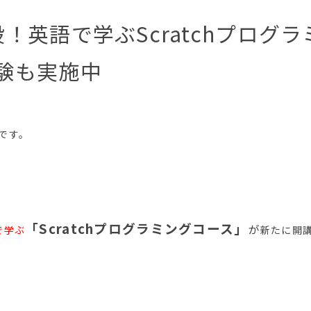
！英語で学ぶScratchプログ
験も実施中
木です。
「Scratchプログラミングコース」
が
で学ぶ
新たに開