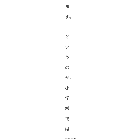
ま
す。
と
い
う
の
が、
小
学
校
で
は