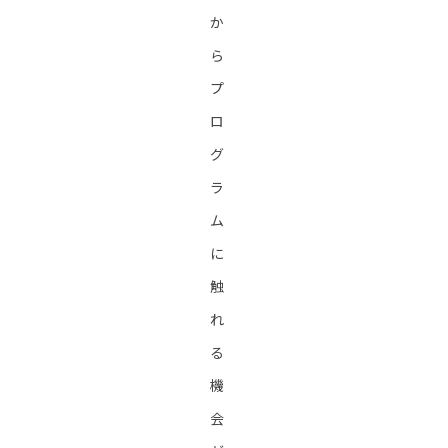
か
ら
プ
ロ
グ
ラ
ム
に
触
れ
る
機
会