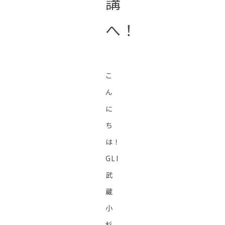
講
へ！
こ
ん
に
ち
は！
GLI
武
蔵
小
杉