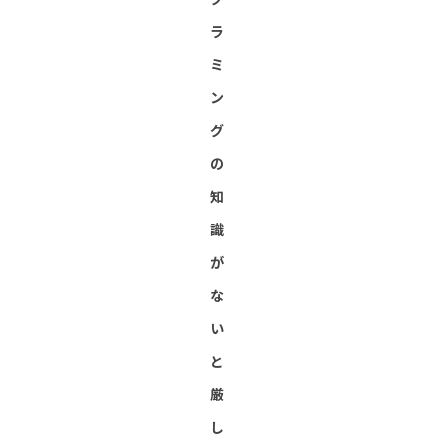
ラ
ミ
ン
グ
の
知
識
が
な
い
と
厳
し