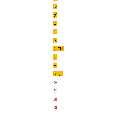
ン
グ
コ
ー
ス
(=FLL
コ
ー
ス)」
が
毎
週
開