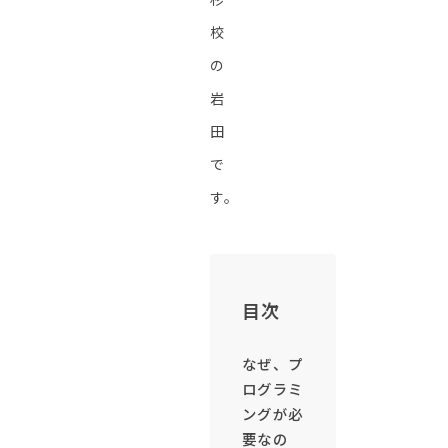
校
の
岩
田
で
す。
目次
なぜ、プ
ログラミ
ングが必
要なの