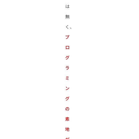
は
無
く、
プ
ロ
グ
ラ
ミ
ン
グ
の
素
地