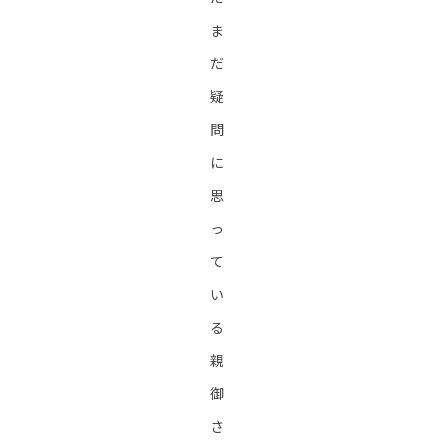
ま
だ
疑
問
に
思
っ
て
い
る
親
御
さ