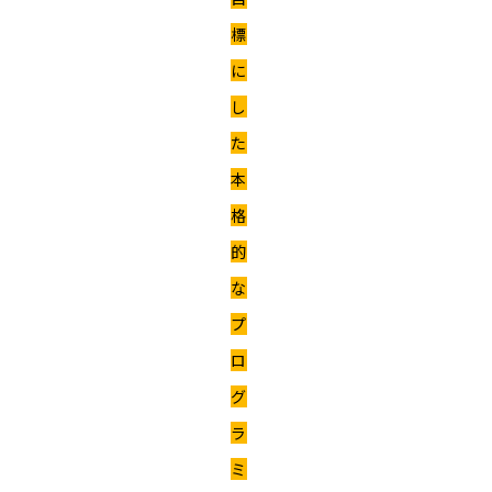
標
に
し
た
本
格
的
な
プ
ロ
グ
ラ
ミ