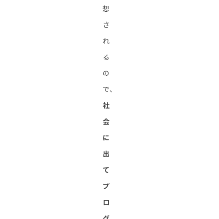
想
さ
れ
る
の
で、
社
会
に
出
て
プ
ロ
グ