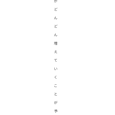
が
ど
ん
ど
ん
増
え
て
い
く
こ
と
が
予