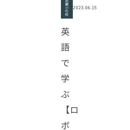
武
蔵
2023.06.15
小
杉
校
英
語
で
学
ぶ
【ロ
ボ