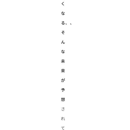
く
な
る、、
そ
ん
な
未
来
が
予
想
さ
れ
て