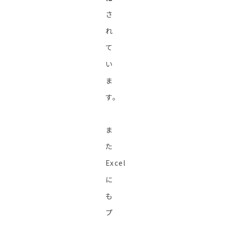
さ
れ
て
い
ま
す。
ま
た
Excel
に
も
プ