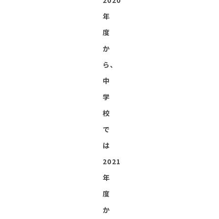
2020
年
度
か
ら、
中
学
校
で
は
2021
年
度
か