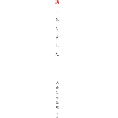
講
に
な
り
ま
し
た！
大
会
に
も
出
場
し
ま