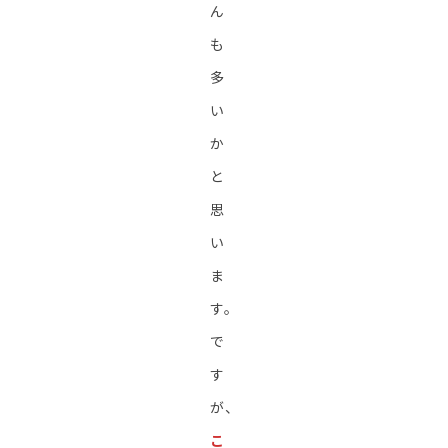
ん
も
多
い
か
と
思
い
ま
す。
で
す
が、
こ