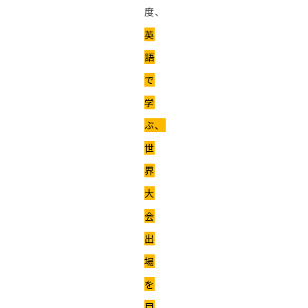
度、
英
語
で
学
ぶ、
世
界
大
会
出
場
を
目