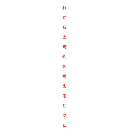
れ
か
ら
の
時
代
を
考
え
る
と
プ
ロ