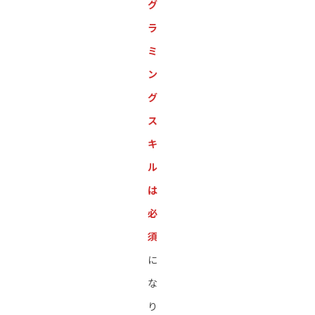
グ
ラ
ミ
ン
グ
ス
キ
ル
は
必
須
に
な
り