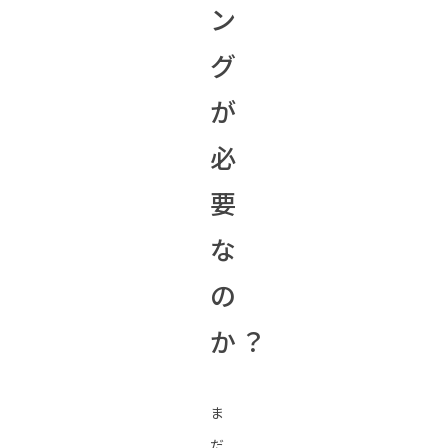
ン
グ
が
必
要
な
の
か？
ま
だ