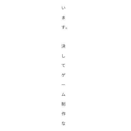
い
ま
す。
決
し
て
ゲ
ー
ム
制
作
な