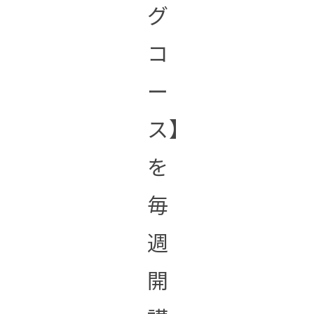
グ
コ
ー
ス】
を
毎
週
開