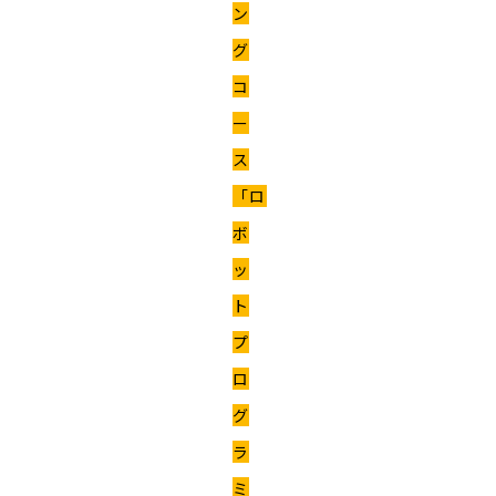
ン
グ
コ
ー
ス
「ロ
ボ
ッ
ト
プ
ロ
グ
ラ
ミ