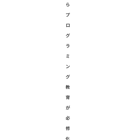
ら
プ
ロ
グ
ラ
ミ
ン
グ
教
育
が
必
修
化