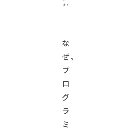
す！
な
ぜ、
プ
ロ
グ
ラ
ミ