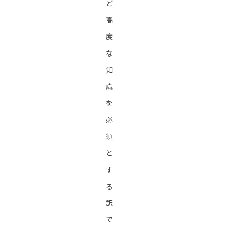
ど
高
度
な
知
識
を
必
須
と
す
る
訳
で