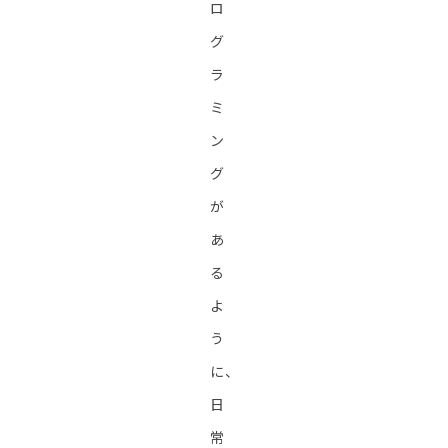
ロ
グ
ラ
ミ
ン
グ
が
あ
る
よ
う
に、
日
常