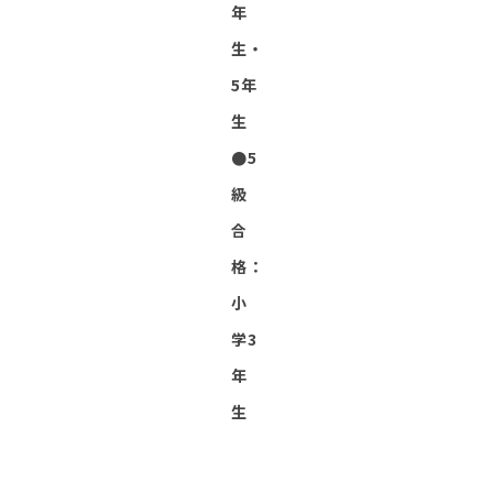
年
生・
5年
生
●5
級
合
格：
小
学3
年
生