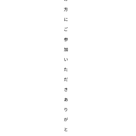
方
に
ご
参
加
い
た
だ
き
あ
り
が
と