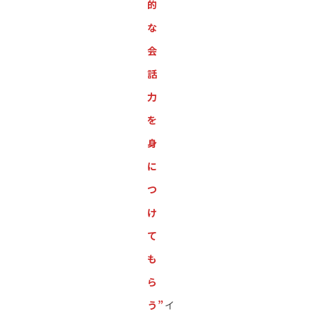
的
な
会
話
力
を
身
に
つ
け
て
も
ら
う”
イ