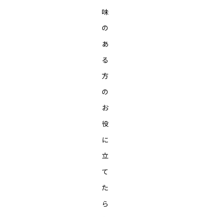
味
の
あ
る
方
の
お
役
に
立
て
た
ら