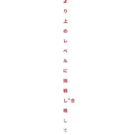
よ
り
上
の
レ
ベ
ル
に
挑
戦
し”合
格
し
て