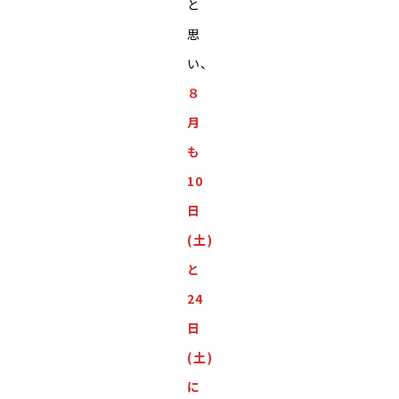
と
思
い、
８
月
も
10
日
(土)
と
24
日
(土)
に