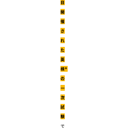
日
開
催
さ
れ
た
英
検®︎
の
一
次
試
験
で