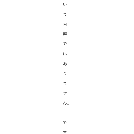
い
う
内
容
で
は
あ
り
ま
せ
ん。
で
す