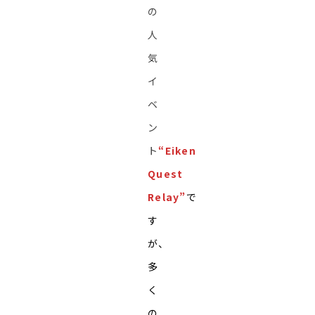
の
人
気
イ
ベ
ン
ト
“Eiken
Quest
Relay”
で
す
が、
多
く
の