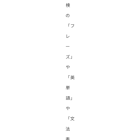
検
の
「フ
レ
ー
ズ」
や
「英
単
語」
や
「文
法
表