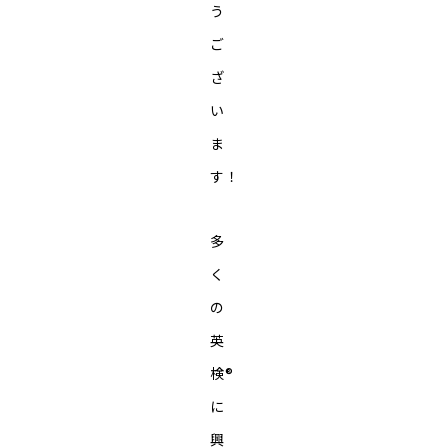
う
ご
ざ
い
ま
す！
多
く
の
英
検®︎
に
興