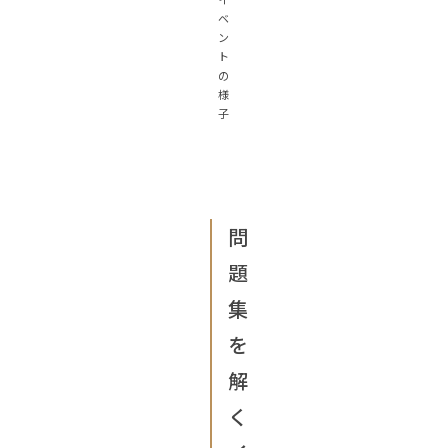
ベ
ン
ト
の
様
子
問
題
集
を
解
く