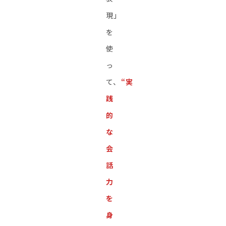
現」
を
使
っ
て、
“実
践
的
な
会
話
力
を
身