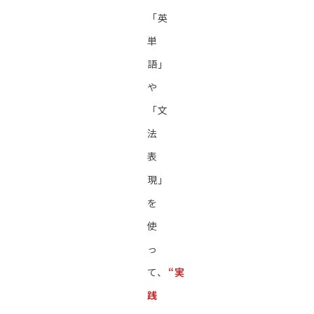
「英
単
語」
や
「文
法
表
現」
を
使
っ
て、
“実
践