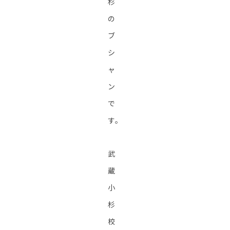
杉
の
ブ
シ
ャ
ン
で
す。
武
蔵
小
杉
校