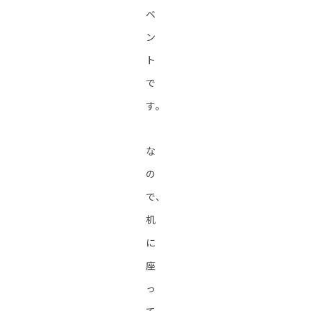
ベ
ン
ト
で
す。
な
の
で、
机
に
座
っ