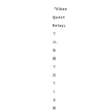
「Eiken
Quest
Relay」
で
は、
各
級
で
出
て
く
る
英