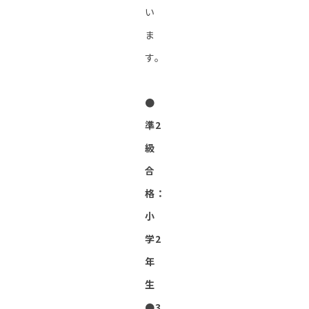
い
ま
す。
●
準2
級
合
格：
小
学2
年
生
●3