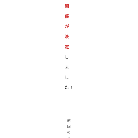
開
催
が
決
定
し
ま
し
た！
前
回
の
イ