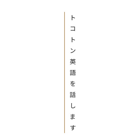
ト
コ
ト
ン
英
語
を
話
し
ま
す