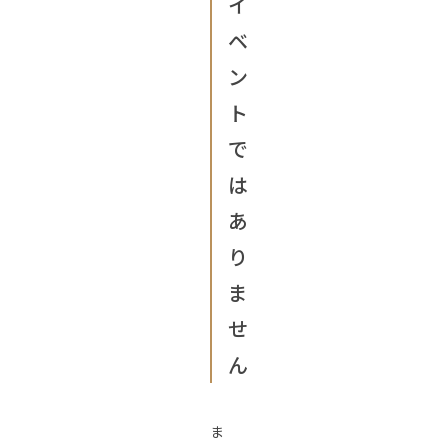
イ
ベ
ン
ト
で
は
あ
り
ま
せ
ん
ま