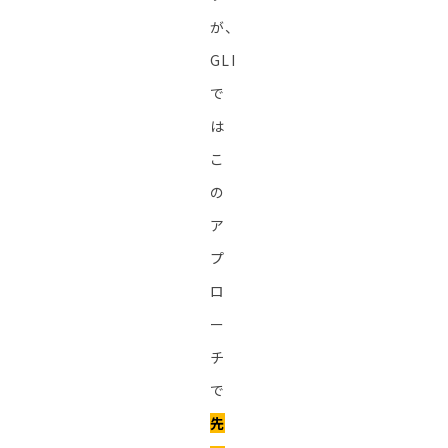
が、
GLI
で
は
こ
の
ア
プ
ロ
ー
チ
で
先