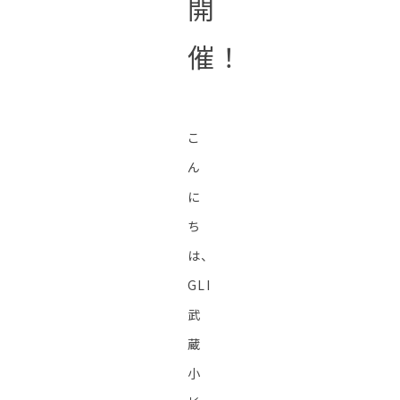
開
催！
こ
ん
に
ち
は、
GLI
武
蔵
小