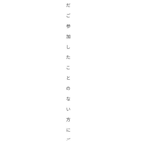
だ
ご
参
加
し
た
こ
と
の
な
い
方
に
ご