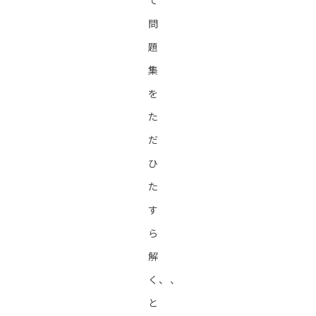
て
問
題
集
を
た
だ
ひ
た
す
ら
解
く、、
と