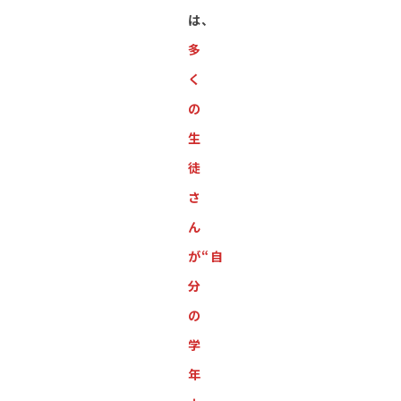
は、
多
く
の
生
徒
さ
ん
が“自
分
の
学
年