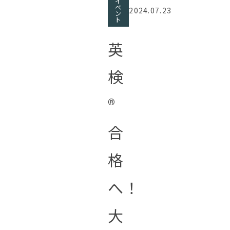
イ
ベ
2024.07.23
ン
ト
英
検
®︎
合
格
へ！
大