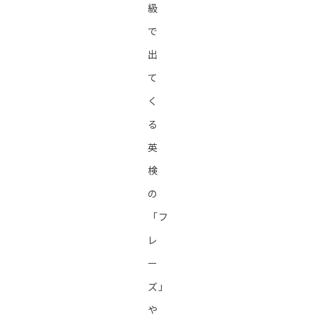
級
で
出
て
く
る
英
検
の
「フ
レ
ー
ズ」
や