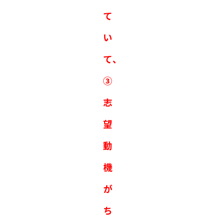
て
い
て、
③
志
望
動
機
が
ち