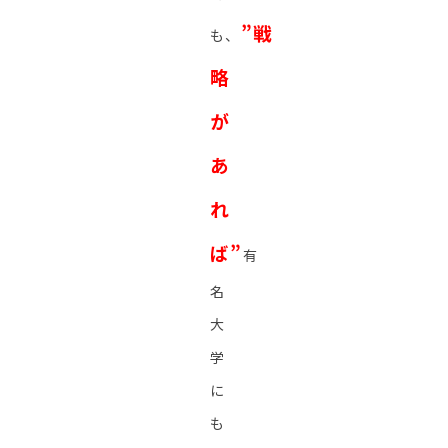
”戦
も、
略
が
あ
れ
ば”
有
名
大
学
に
も