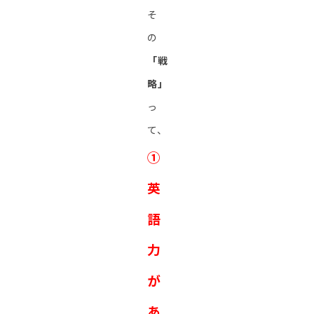
そ
の
「戦
略」
っ
て、
①
英
語
力
が
あ