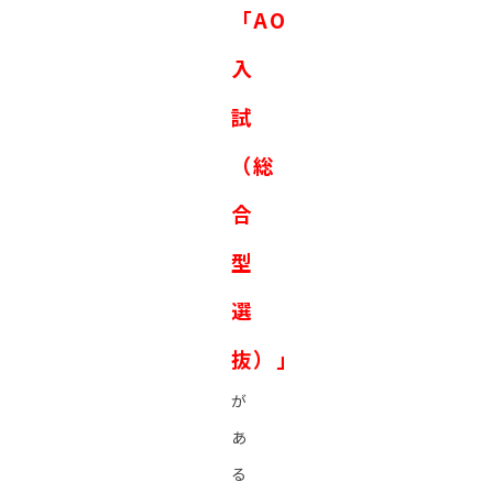
「AO
入
試
（総
合
型
選
抜）」
が
あ
る