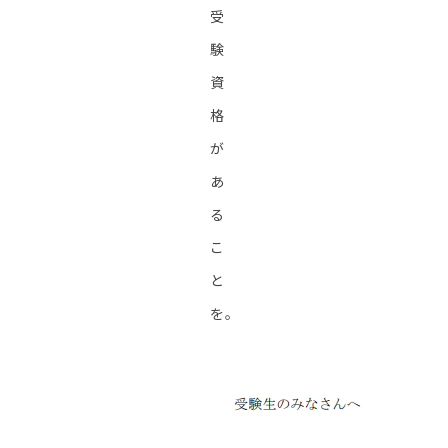
受
験
資
格
が
あ
る
こ
と
を。