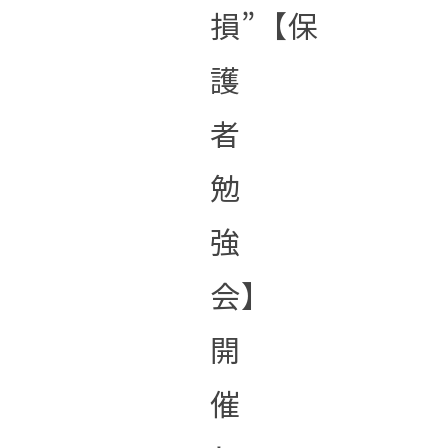
損”【保
護
者
勉
強
会】
開
催