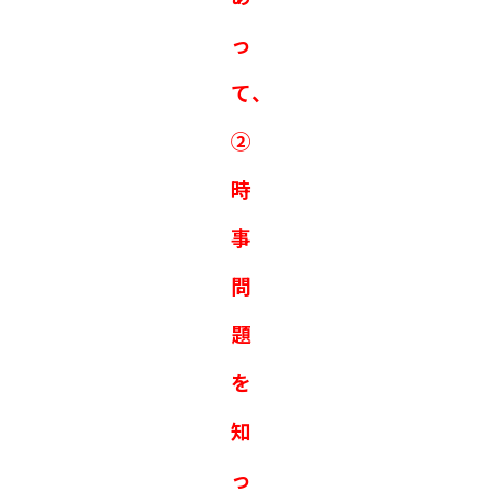
っ
て、
②
時
事
問
題
を
知
っ