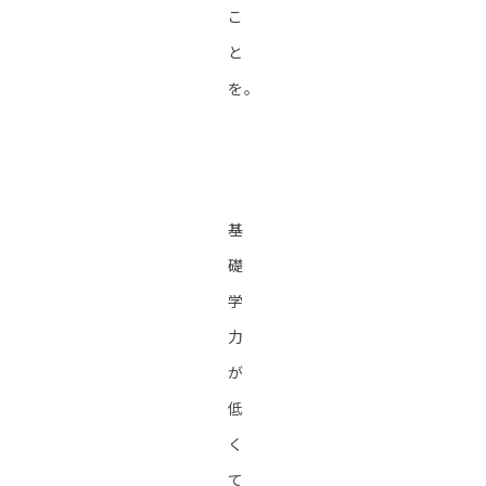
こ
と
を。
基
礎
学
力
が
低
く
て