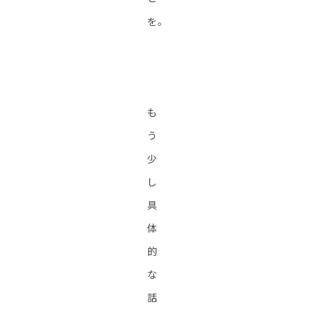
を。
も
う
少
し
具
体
的
な
話