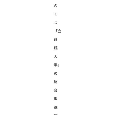
の
１
つ
「立
命
館
大
学」
の
総
合
型
選