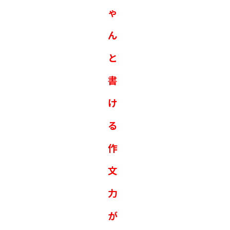
ゃ
ん
と
書
け
る
作
文
力
が