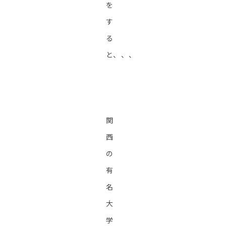
を
す
る
と、、、
関
西
の
有
名
大
学