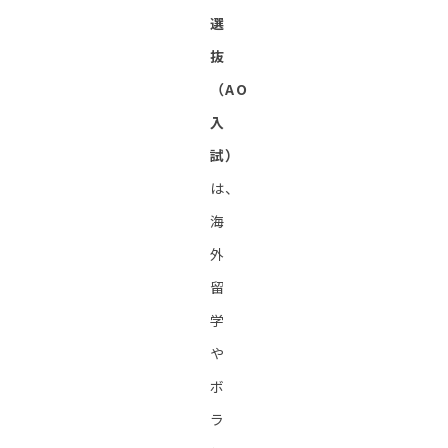
選
抜
（AO
入
試）
は、
海
外
留
学
や
ボ
ラ