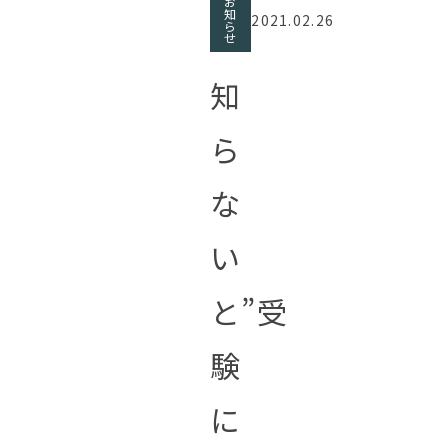
お
知
2021.02.26
ら
せ
知
ら
な
い
と”受
験
に