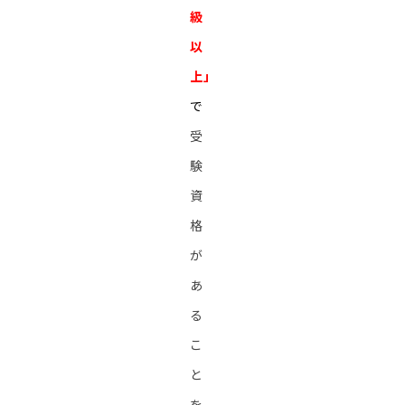
級
以
上」
で
受
験
資
格
が
あ
る
こ
と
を。