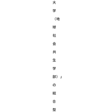
大
学
（地
球
社
会
共
生
学
部）」
の
総
合
型