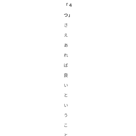
「４
つ」
さ
え
あ
れ
ば
良
い
と
い
う
こ
と