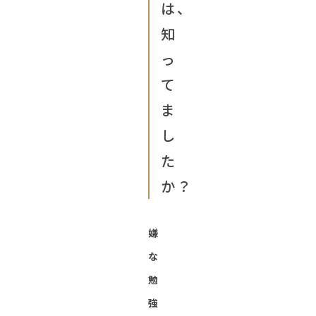
は、
知
っ
て
ま
し
た
か？
嫌
な
勉
強