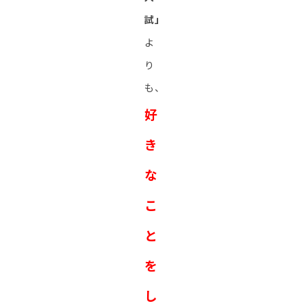
試」
よ
り
も、
好
き
な
こ
と
を
し