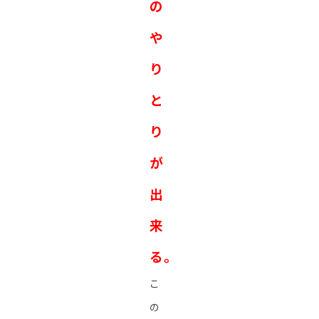
の
や
り
と
り
が
出
来
る。
こ
の