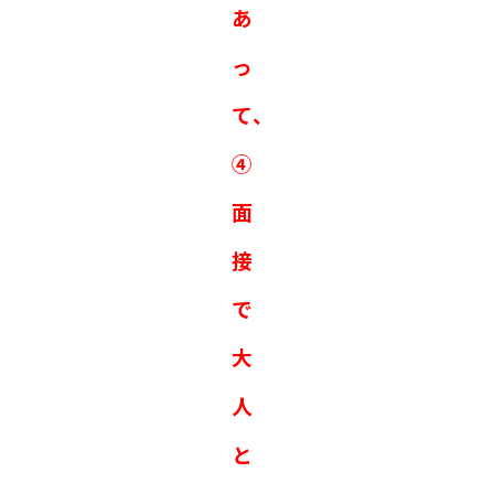
あ
っ
て、
④
面
接
で
大
人
と