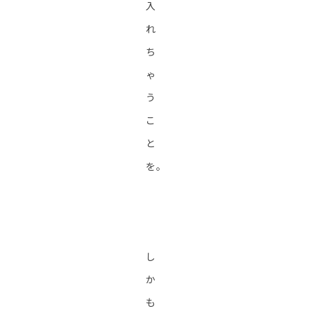
入
れ
ち
ゃ
う
こ
と
を。
し
か
も