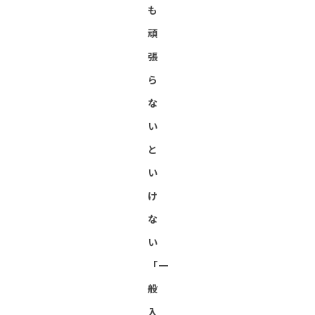
も
頑
張
ら
な
い
と
い
け
な
い
「一
般
入