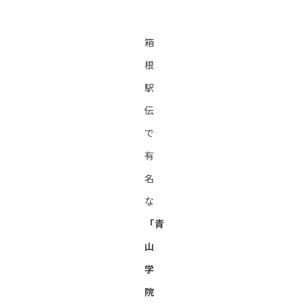
箱
根
駅
伝
で
有
名
な
「青
山
学
院