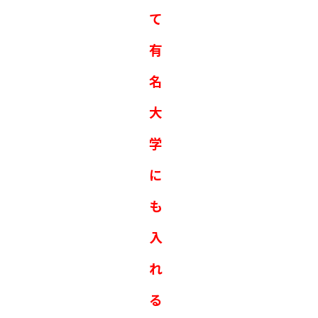
て
有
名
大
学
に
も
入
れ
る