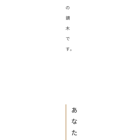
の
鏑
木
で
す。
あ
な
た