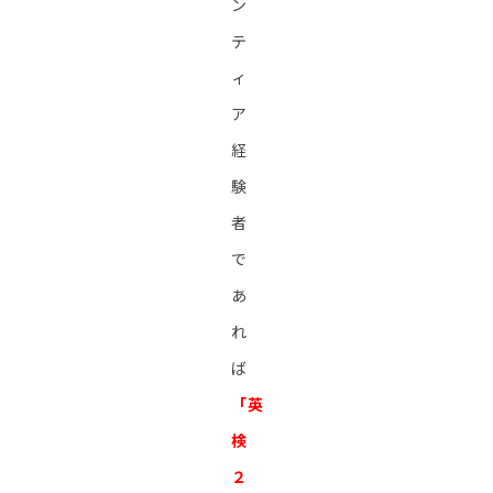
ン
テ
ィ
ア
経
験
者
で
あ
れ
ば
「英
検
２