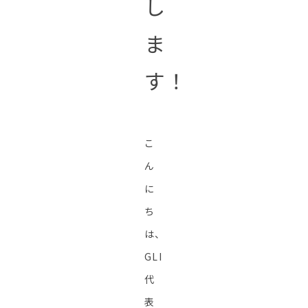
し
ま
す！
こ
ん
に
ち
は、
GLI
代
表