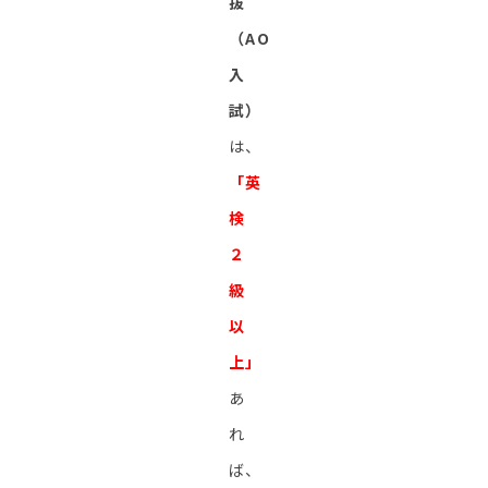
抜
（AO
入
試）
は、
「英
検
２
級
以
上」
あ
れ
ば、