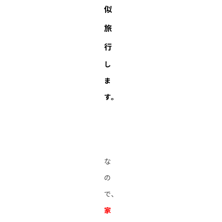
似
旅
行
し
ま
す。
な
の
で、
家