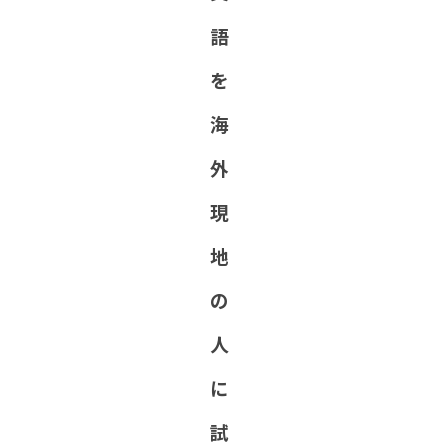
語
を
海
外
現
地
の
人
に
試