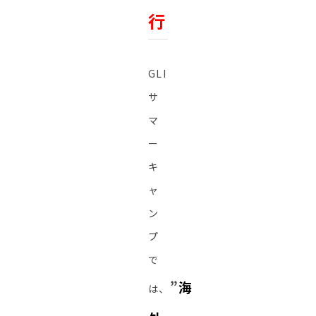
行
GLI
サ
マ
ー
キ
ャ
ン
プ
で
”
海
は、