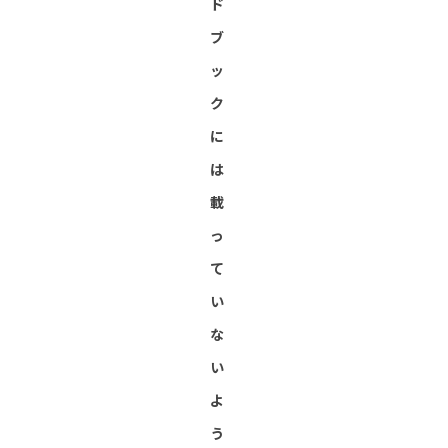
ド
ブ
ッ
ク
に
は
載
っ
て
い
な
い
よ
う