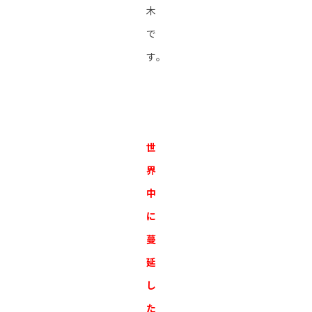
木
で
す。
世
界
中
に
蔓
延
し
た