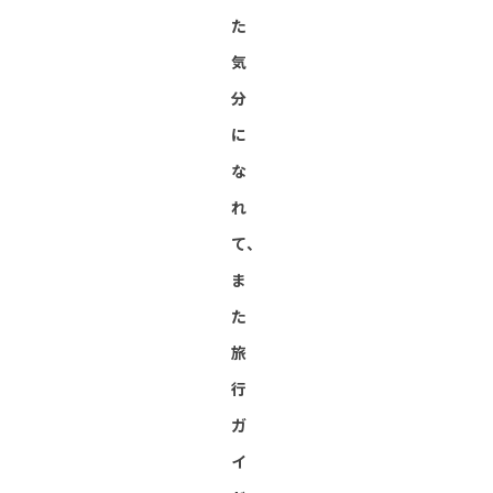
た
気
分
に
な
れ
て、
ま
た
旅
行
ガ
イ