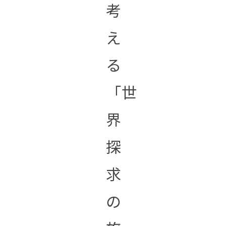
考
え
る
「世
界
探
求
の