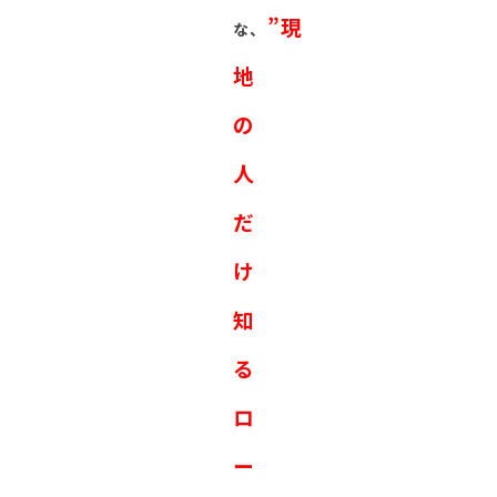
”現
な、
地
の
人
だ
け
知
る
ロ
ー