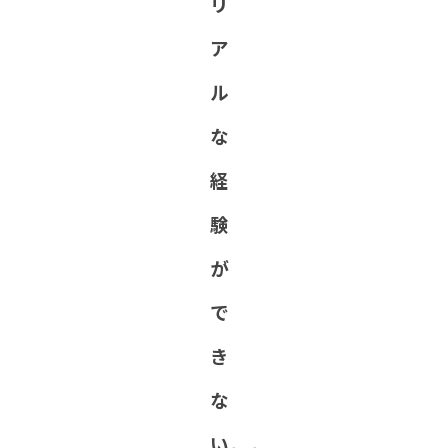
リ
ア
ル
な
経
験
が
で
き
な
い。。