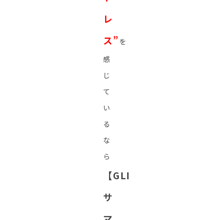
レ
ス”
を
感
じ
て
い
る
な
ら
【GLI
サ
マ