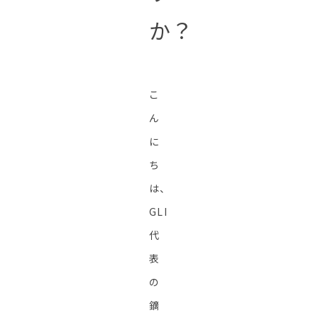
か？
こ
ん
に
ち
は、
GLI
代
表
の
鏑