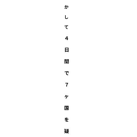
か
し
て
４
日
間
で
７
ヶ
国
を
疑