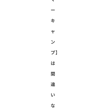
ー
キ
ャ
ン
プ】
は
間
違
い
な