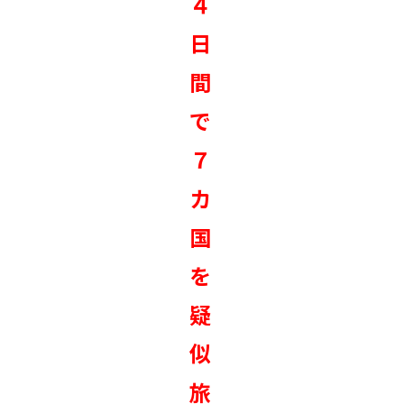
４
日
間
で
７
カ
国
を
疑
似
旅