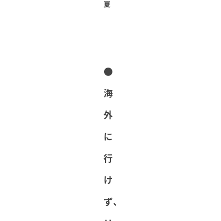
夏
●
海
外
に
行
け
ず、