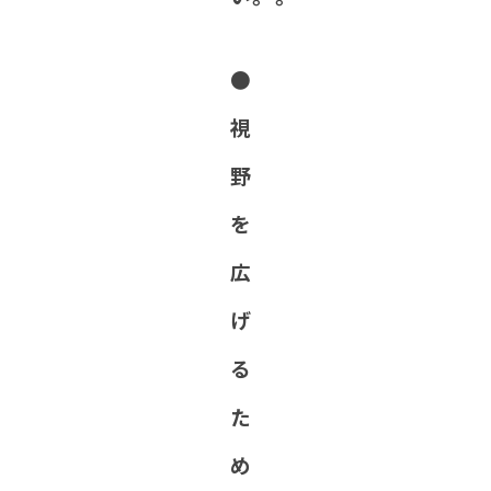
●
視
野
を
広
げ
る
た
め