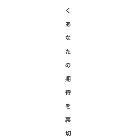
く
あ
な
た
の
期
待
を
裏
切