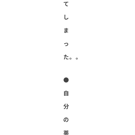
て
し
ま
っ
た。。
●
自
分
の
英