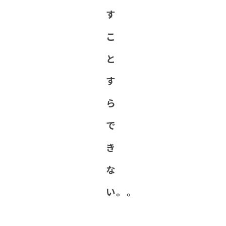
す
こ
と
す
ら
で
き
な
い。。