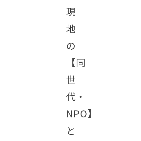
現
地
の
【同
世
代・
NPO】
と