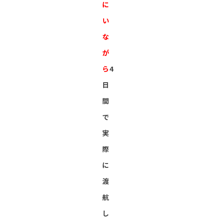
に
い
な
が
ら
4
日
間
で
実
際
に
渡
航
し