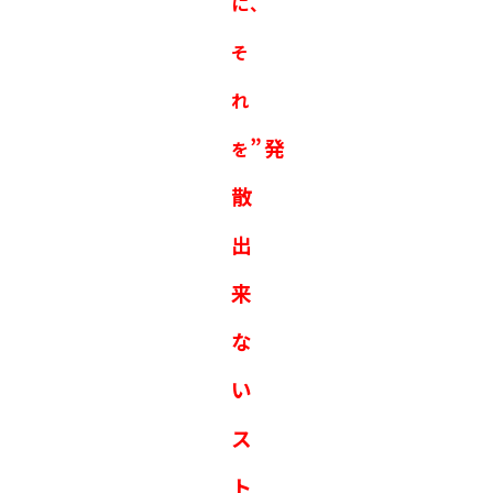
に、
そ
れ
”発
を
散
出
来
な
い
ス
ト