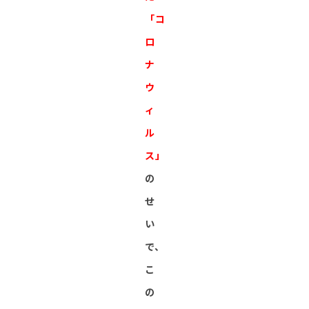
「コ
ロ
ナ
ウ
ィ
ル
ス」
の
せ
い
で、
こ
の