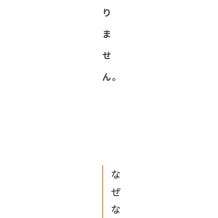
り
ま
せ
ん。
な
ぜ
な