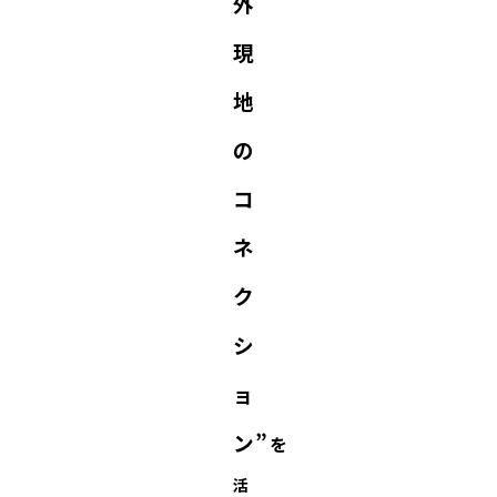
外
現
地
の
コ
ネ
ク
シ
ョ
ン”
を
活