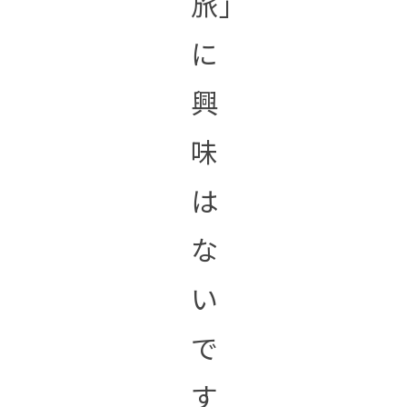
旅」
に
興
味
は
な
い
で
す