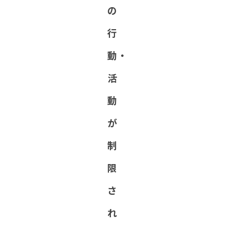
の
行
動・
活
動
が
制
限
さ
れ