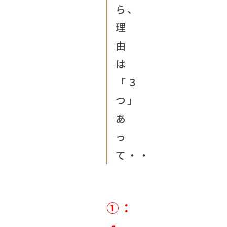
ら、
理
由
は
「３
つ」
あ
っ
て・・
①：