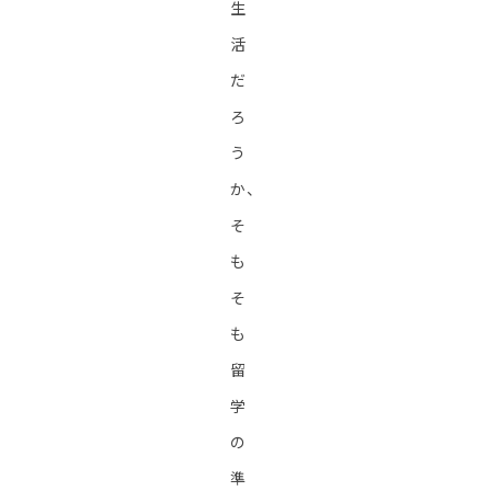
生
活
だ
ろ
う
か、
そ
も
そ
も
留
学
の
準