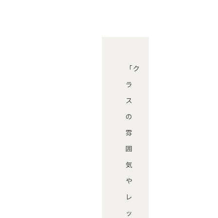
「ク
ラ
ス
の
雰
囲
気
や
レ
ッ