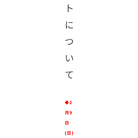
ト
に
つ
い
て
◆2
月9
日
(日)