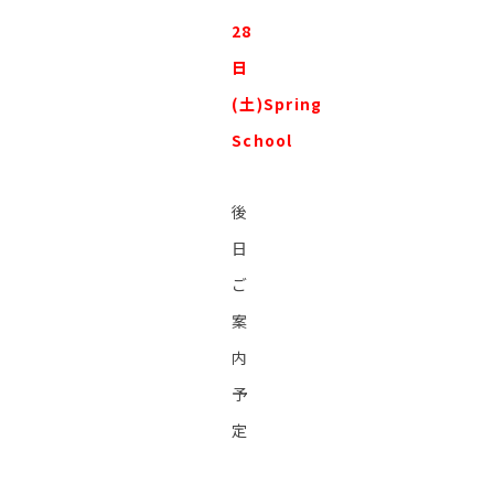
28
日
(土)Spring
School
後
日
ご
案
内
予
定