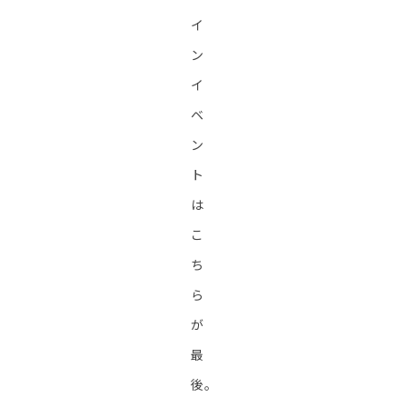
イ
ン
イ
ベ
ン
ト
は
こ
ち
ら
が
最
後。