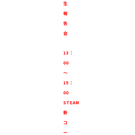
生
報
告
会
13：
00
～
15：
00
STEAM
新
コ
ー