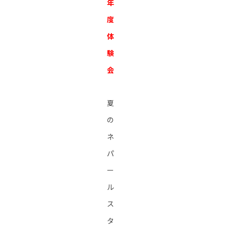
年
度
体
験
会
夏
の
ネ
パ
ー
ル
ス
タ