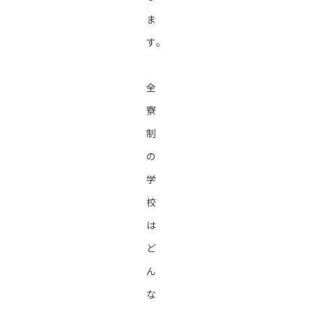
ま
す。
全
寮
制
の
学
校
は
ど
ん
な