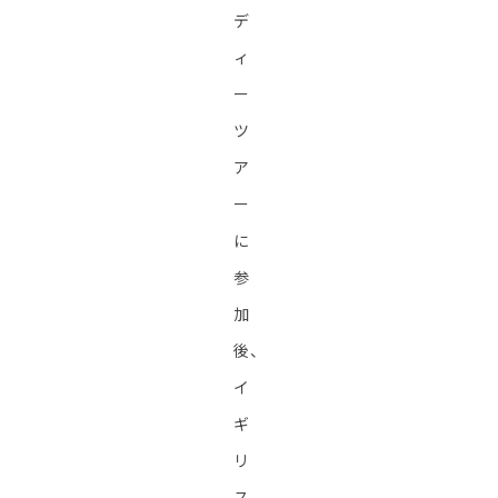
デ
ィ
ー
ツ
ア
ー
に
参
加
後、
イ
ギ
リ
ス