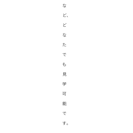
な
ど、
ど
な
た
で
も
見
学
可
能
で
す。