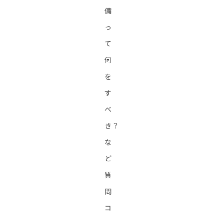
備
っ
て
何
を
す
べ
き？
な
ど
質
問
コ