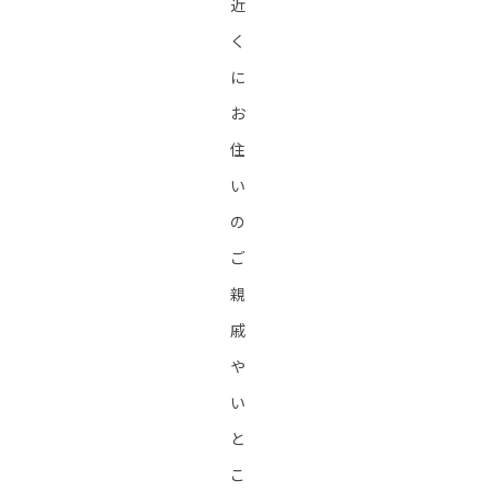
近
く
に
お
住
い
の
ご
親
戚
や
い
と
こ