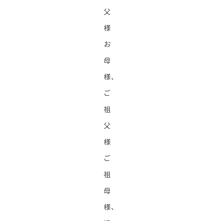
父
様
お
母
様、
ご
祖
父
様
ご
祖
母
様、