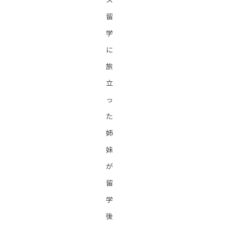
留
学
に
旅
立
っ
た
姉
妹
が
留
学
後