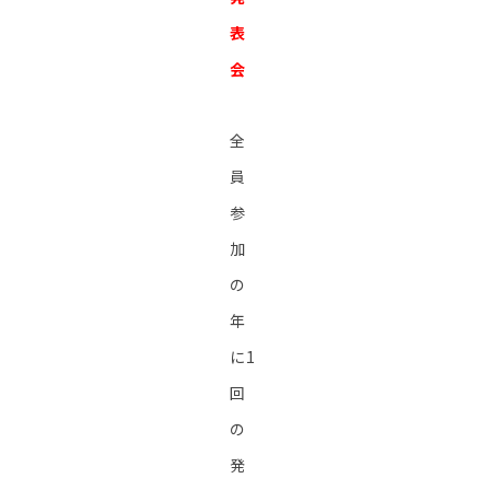
表
会
全
員
参
加
の
年
に1
回
の
発