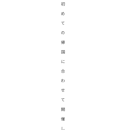
初
め
て
の
帰
国
に
合
わ
せ
て
開
催
し