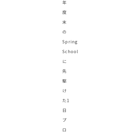
年
度
末
の
Spring
School
に
先
駆
け
た1
日
プ
ロ