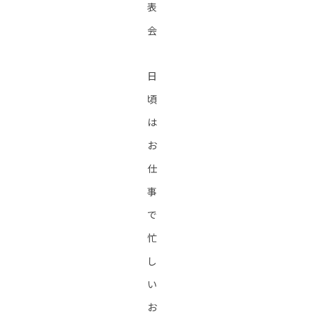
表
会
日
頃
は
お
仕
事
で
忙
し
い
お