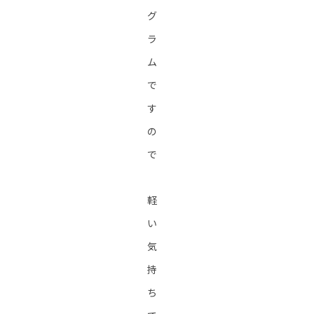
グ
ラ
ム
で
す
の
で
軽
い
気
持
ち