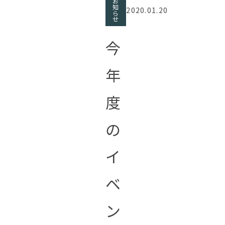
お
知
2020.01.20
ら
せ
今
年
度
の
イ
ベ
ン