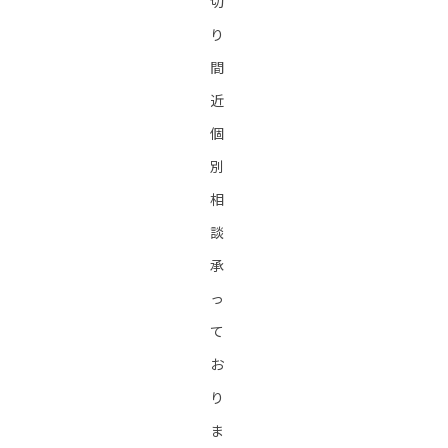
切
り
間
近
個
別
相
談
承
っ
て
お
り
ま