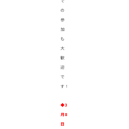
で
の
参
加
も
大
歓
迎
で
す！
◆3
月8
日