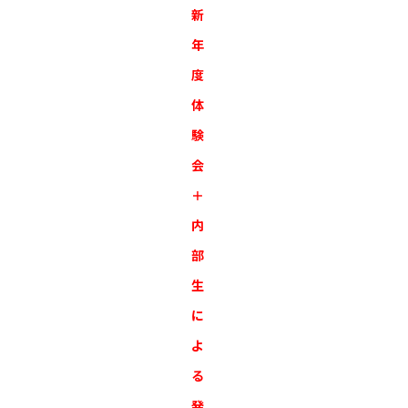
新
年
度
体
験
会
＋
内
部
生
に
よ
る
発