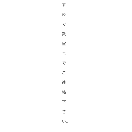
す
の
で
教
室
ま
で
ご
連
絡
下
さ
い。