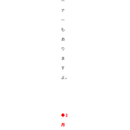
ー
ナ
ー
も
あ
り
ま
す
よ。
◆2
月