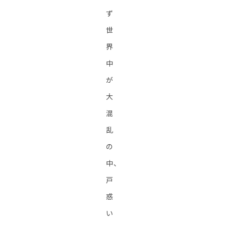
ず
世
界
中
が
大
混
乱
の
中、
戸
惑
い