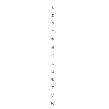
を
思
う
と、
本
当
に
１
日
も
早
い
終