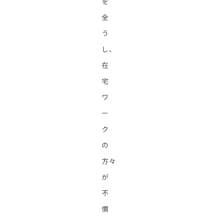
を
全
う
し、
在
宅
ワ
ー
ク
の
方々
が
不
慣