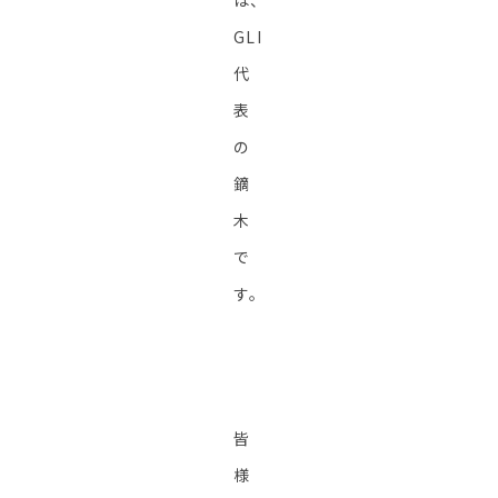
は、
GLI
代
表
の
鏑
木
で
す。
皆
様