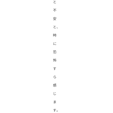
と
不
安
と、
時
に
恐
怖
す
ら
感
じ
ま
す。