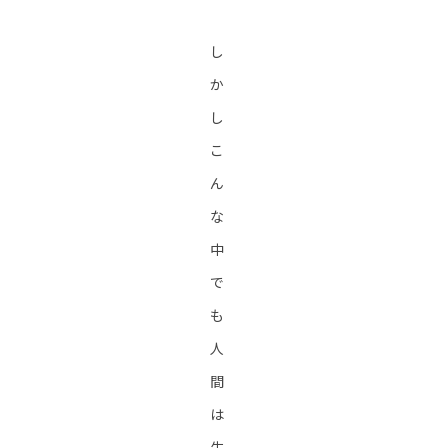
し
か
し
こ
ん
な
中
で
も
人
間
は
生