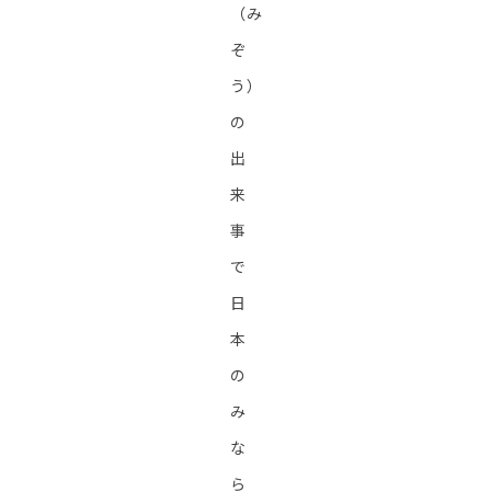
（み
ぞ
う）
の
出
来
事
で
日
本
の
み
な
ら