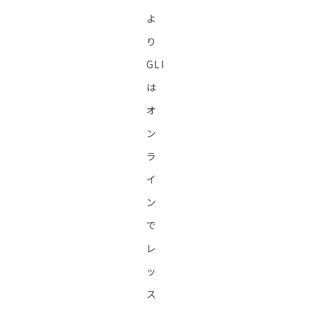
よ
り
GLI
は
オ
ン
ラ
イ
ン
で
レ
ッ
ス