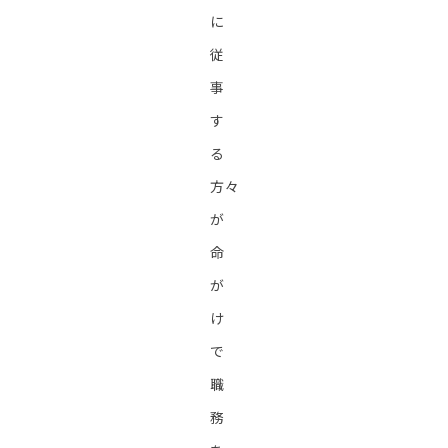
に
従
事
す
る
方々
が
命
が
け
で
職
務