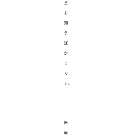
息
を
願
う
ば
か
り
で
す。
医
療