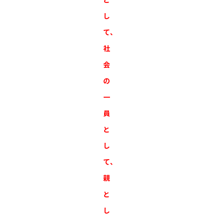
し
て、
社
会
の
一
員
と
し
て、
親
と
し