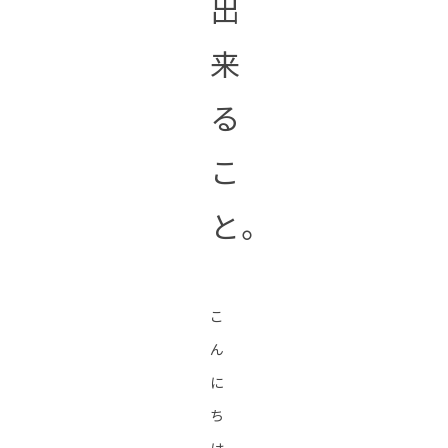
出
来
る
こ
と。
こ
ん
に
ち