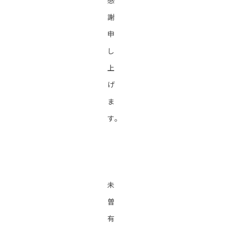
感
謝
申
し
上
げ
ま
す。
未
曽
有