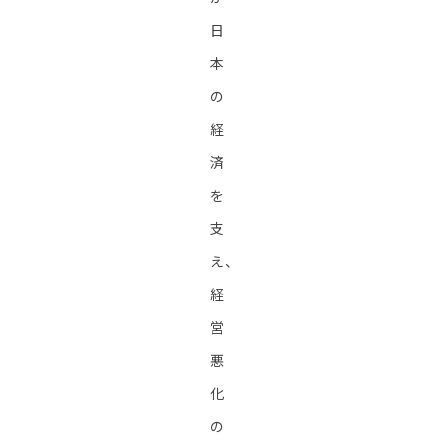
日
本
の
経
済
を
支
え、
経
営
悪
化
の