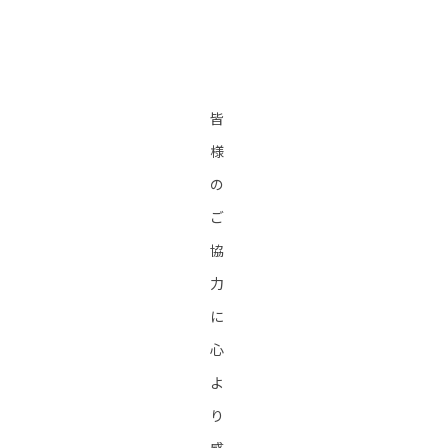
皆
様
の
ご
協
力
に
心
よ
り