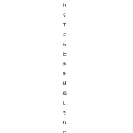
れ
な
中
に
も
仕
事
を
継
続
し、
そ
れ
が