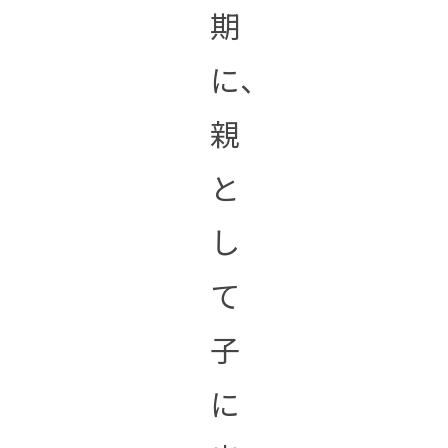
期
に、
親
と
し
て
子
に