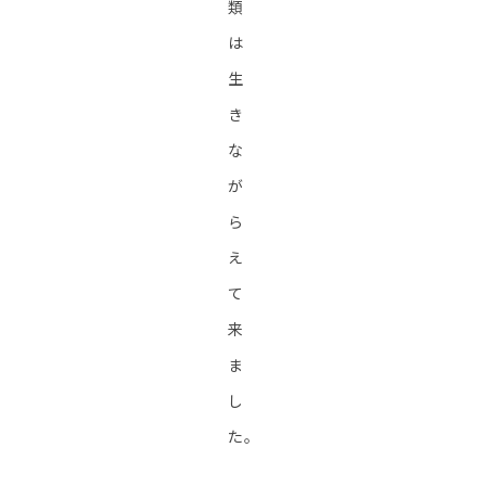
類
は
生
き
な
が
ら
え
て
来
ま
し
た。