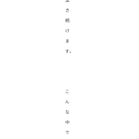
き
続
け
ま
す。
こ
ん
な
中
で