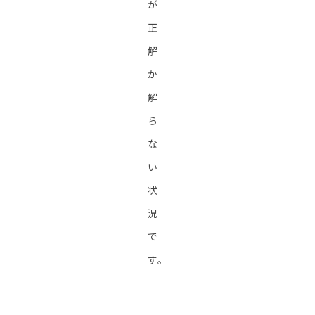
が
正
解
か
解
ら
な
い
状
況
で
す。