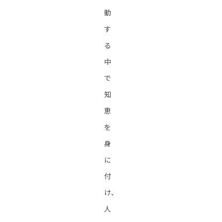
動
す
る
中
で
知
恵
を
身
に
付
け、
人