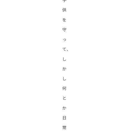
子
供
を
守
っ
て、
し
か
し
何
と
か
日
常