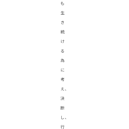
も
生
き
続
け
る
為
に
考
え、
決
断
し、
行