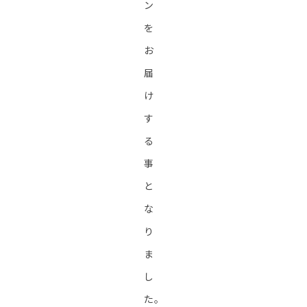
ン
を
お
届
け
す
る
事
と
な
り
ま
し
た。