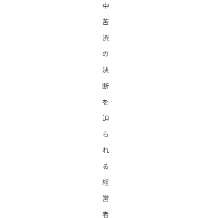
中
苦
渋
の
決
断
を
迫
ら
れ
る
経
営
者