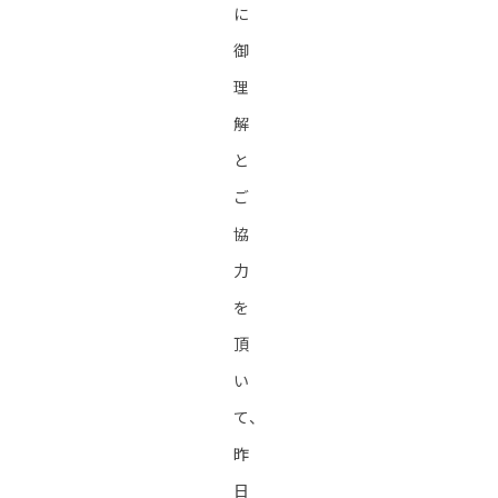
に
御
理
解
と
ご
協
力
を
頂
い
て、
昨
日