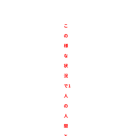
こ
の
様
な
状
況
で1
人
の
人
間
と