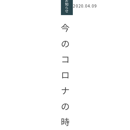
お
知
2020.04.09
ら
せ
今
の
コ
ロ
ナ
の
時