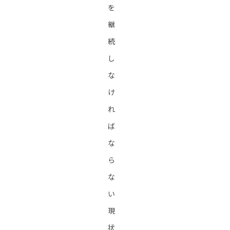
を
継
続
し
な
け
れ
ば
な
ら
な
い
現
状