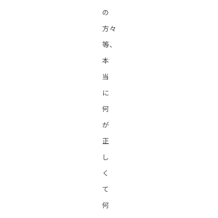
の
方々
等、
本
当
に
何
が
正
し
く
て
何