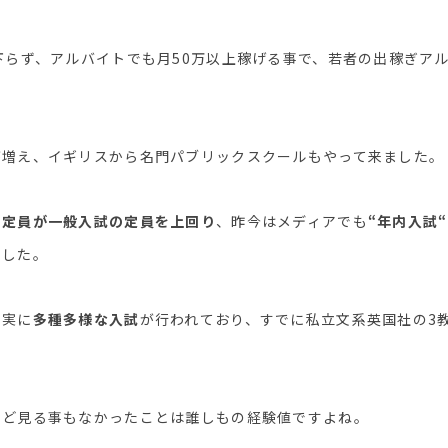
下らず、アルバイトでも月50万以上稼げる事で、若者の出稼ぎア
が増え、イギリスから名門パブリックスクールもやって来ました。
の定員が一般入試の定員を上回り
、昨今はメディアでも
“年内入試“
ました。
と実に
多種多様な入試
が行われており、すでに私立文系英国社の3
など見る事もなかったことは誰しもの経験値ですよね。