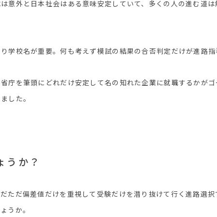
成は意外と日本社会はある意味安定していて、多くの人の進む道は
より学校名が重要。何も考えず模試の結果の合否判定だけが進路指
や省庁を筆頭にどれだけ安定して名の知れた企業に就職するかがゴ
りました。
ょうか？
ただただ偏差値だけを重視して受験だけを潜り抜けて行く進路選択
しょうか。