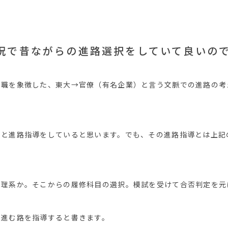
況で昔ながらの進路選択をしていて良いの
就職を象徴した、東大→官僚（有名企業）と言う文脈での進路の考
ると進路指導をしていると思います。でも、その進路指導とは上記
か理系か。そこからの履修科目の選択。模試を受けて合否判定を元
ち進む路を指導すると書きます。