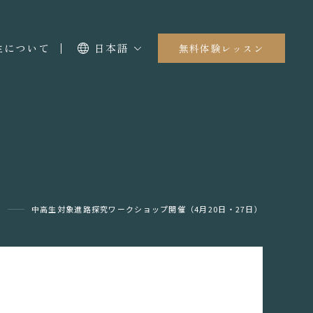
I生について
日本語
無料体験レッスン
せ
中高生対象進路探究ワークショップ開催（4月20日・27日）