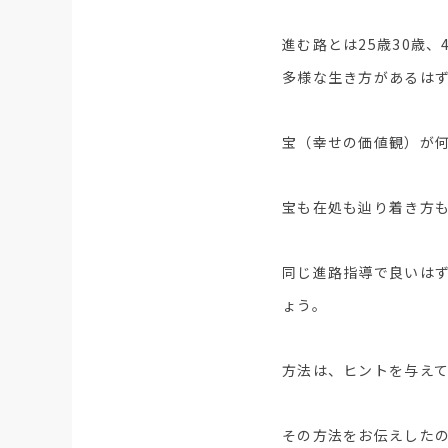
進む路とは25歳30歳
多様な生き方があるは
宝（幸せの価値観）が
宝も在処も辿り着き方
同じ進路指導で良いは
ょう。
方法は、ヒントを与え
その方法をお伝えした