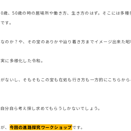
、40歳、50歳の時の居場所や働き方、生き方のはず。そこには多
ずです。
何なのか？や、その宝のありかや辿り着き方までイメージ出来た昭
も実に多様化した令和。
ずがないし、そもそもこの宝も在処も行き方も一方的にこちらから
て自分自ら考え探し求めてもらうしかないでしょう。
のが、
今回の進路探究ワークショップ
です。