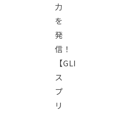
力
を
発
信！
【GLI
ス
プ
リ