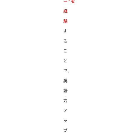
ー”を
経
験
す
る
こ
と
で、
英
語
力
ア
ッ
プ