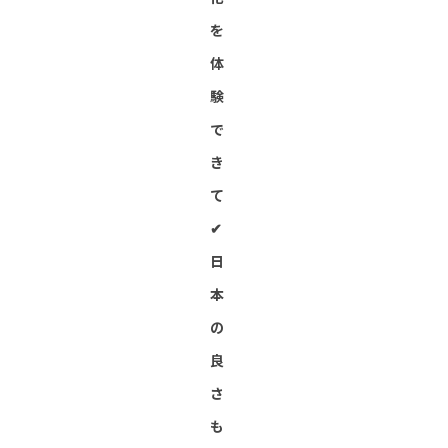
を
体
験
で
き
て
✔︎
日
本
の
良
さ
も