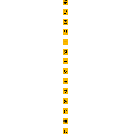
学
び
の
リ
ー
ダ
ー
シ
ッ
プ
を
発
揮
し