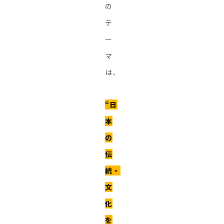
の
テ
ー
マ
は、
“日
本
の
伝
統・
文
化
を