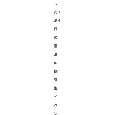
し
た3
泊4
日
の
宿
泊
&
探
究
型
イ
ベ
ン