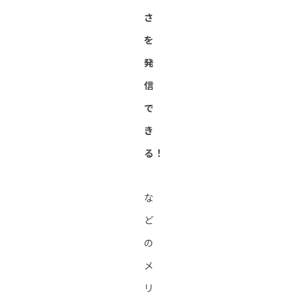
さ
を
発
信
で
き
る！
な
ど
の
メ
リ