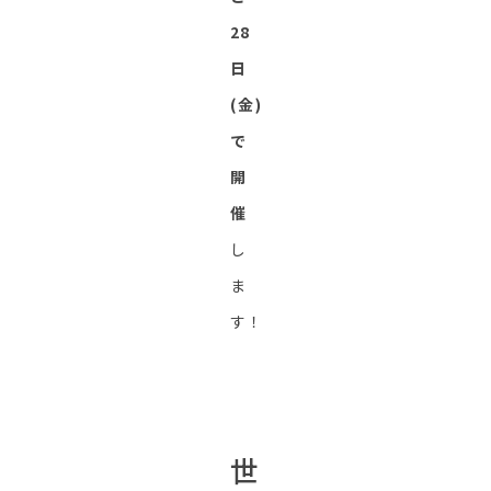
28
日
(金)
で
開
催
し
ま
す！
世