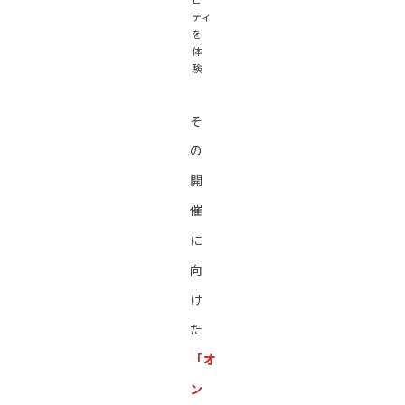
ティ
を
体
験
そ
の
開
催
に
向
け
た
「オ
ン