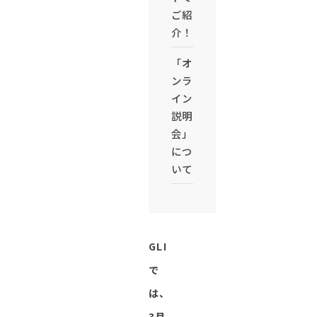
ご紹
介！
「オ
ンラ
イン
説明
会」
につ
いて
GLI
で
は、
3月