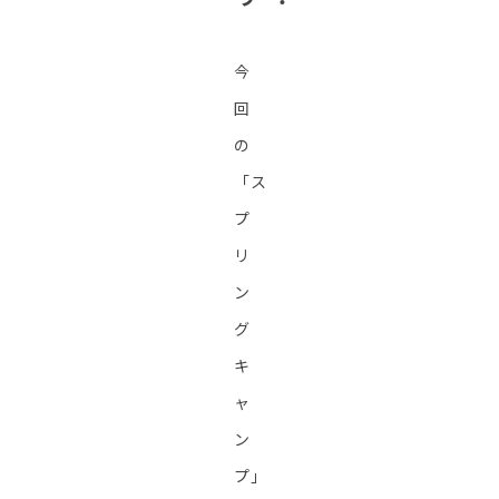
今
回
の
「ス
プ
リ
ン
グ
キ
ャ
ン
プ」