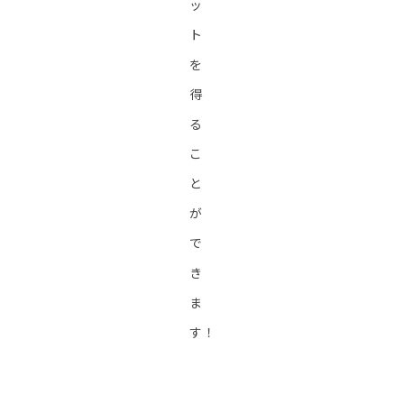
ッ
ト
を
得
る
こ
と
が
で
き
ま
す！