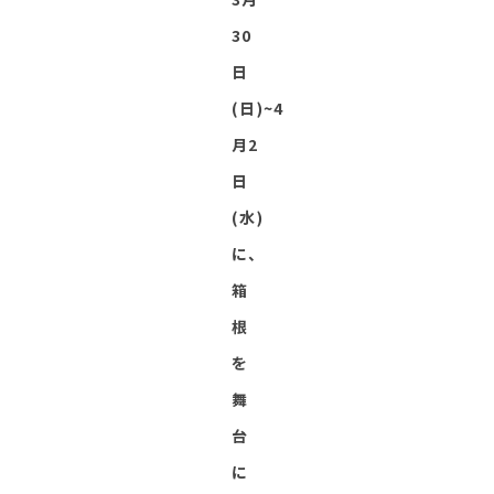
30
日
(日)~4
月2
日
(水)
に、
箱
根
を
舞
台
に