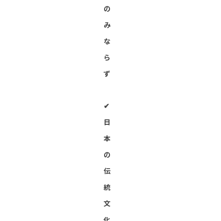
の
み
な
ら
ず
✔︎
日
本
の
伝
統
文
化