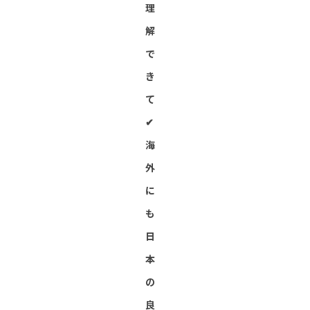
理
解
で
き
て
✔︎
海
外
に
も
日
本
の
良