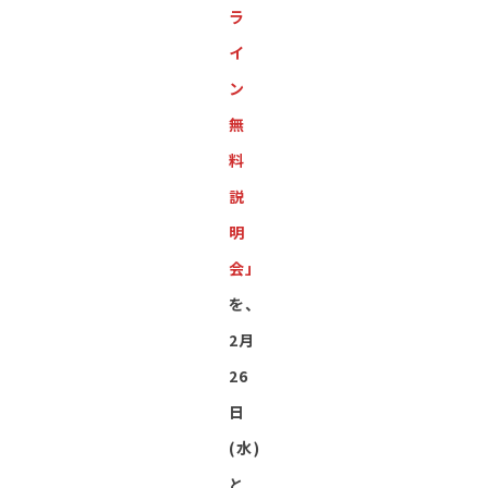
ラ
イ
ン
無
料
説
明
会」
を、
2月
26
日
(水)
と