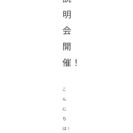
明
会
開
催！
こ
ん
に
ち
は！