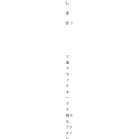
し
ま
す！
三
島
ス
カ
イ
ウ
ォ
ー
ク
で
様々
な
アク
ティ
ビ