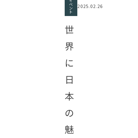
イ
ベ
2025.02.26
ン
ト
世
界
に
日
本
の
魅