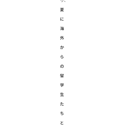
り、
夏
に
海
外
か
ら
の
留
学
生
た
ち
と