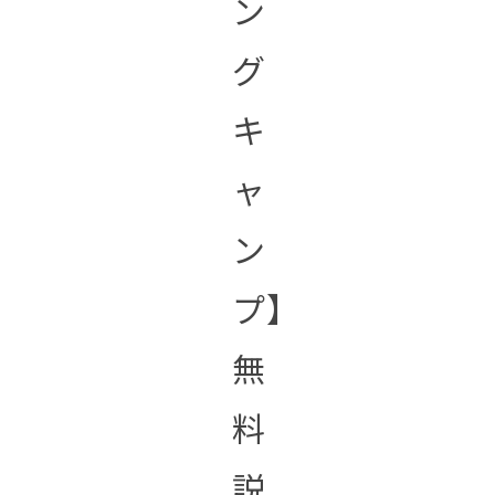
ン
グ
キ
ャ
ン
プ】
無
料
説