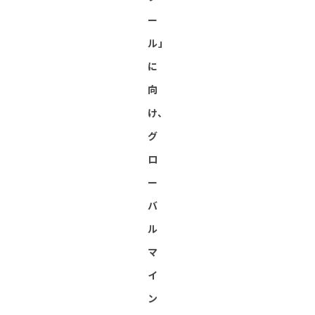
ー
ル」
に
向
け、
グ
ロ
ー
バ
ル
マ
イ
ン