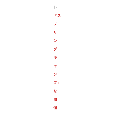
ト
『ス
プ
リ
ン
グ
キ
ャ
ン
プ』
を
開
催