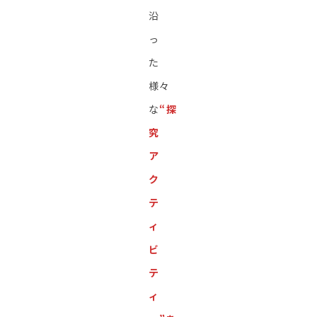
沿
っ
た
様々
な
“探
究
ア
ク
テ
ィ
ビ
テ
ィ