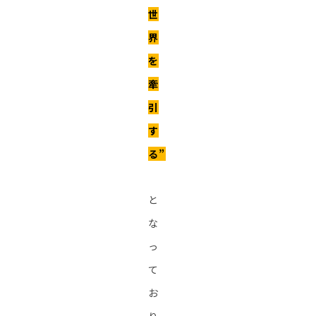
世
界
を
牽
引
す
る”
と
な
っ
て
お