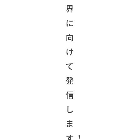
界
に
向
け
て
発
信
し
ま
す！