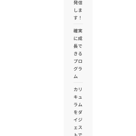
発信
しま
す！
確実
に成
長で
きる
プロ
グラ
ム
カリ
キュ
ラム
をダ
イジ
ェス
トで