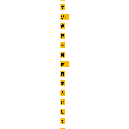
学
び、
世
界
へ
発
信。
日
本
人
と
し
て