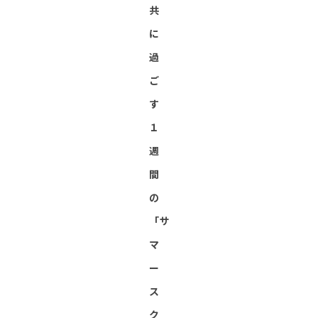
共
に
過
ご
す
１
週
間
の
「サ
マ
ー
ス
ク