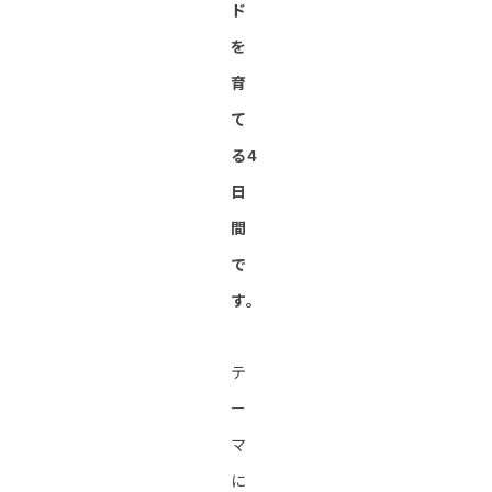
ド
を
育
て
る4
日
間
で
す。
テ
ー
マ
に