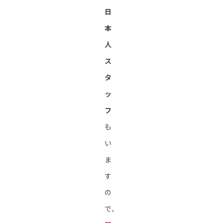
日
本
人
ス
タ
ッ
フ
も
い
ま
す
の
で、