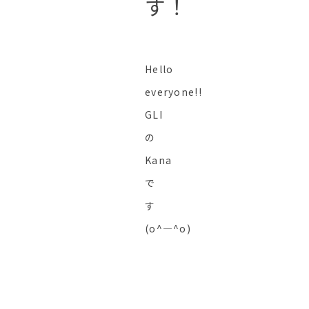
す！
Hello
everyone!!
GLI
の
Kana
で
す
(o^―^o)