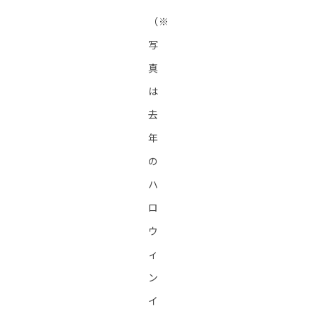
（※
写
真
は
去
年
の
ハ
ロ
ウ
ィ
ン
イ