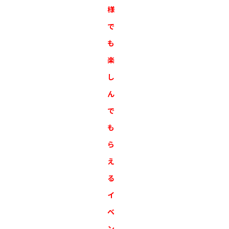
様
で
も
楽
し
ん
で
も
ら
え
る
イ
ベ
ン