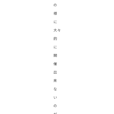
の
様
に
大々
的
に
開
催
出
来
な
い
の