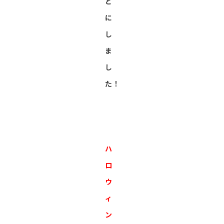
と
に
し
ま
し
た！
ハ
ロ
ウ
ィ
ン