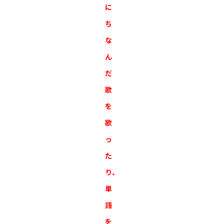
に
ち
な
ん
だ
歌
を
歌
っ
た
り、
単
語
を