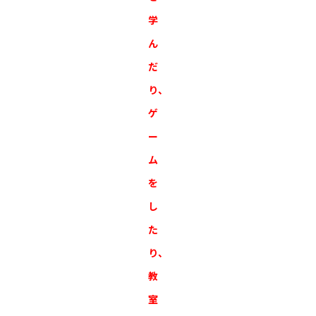
学
ん
だ
り、
ゲ
ー
ム
を
し
た
り、
教
室