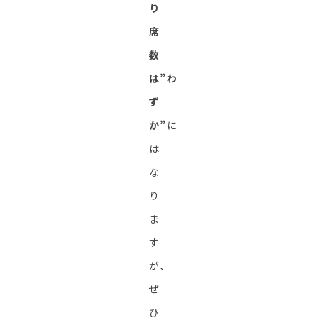
り
席
数
は”わ
ず
か”
に
は
な
り
ま
す
が、
ぜ
ひ