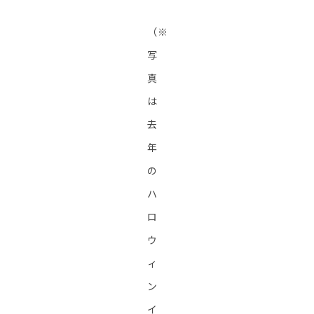
（※
写
真
は
去
年
の
ハ
ロ
ウ
ィ
ン
イ