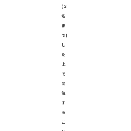
(３
名
ま
で)
し
た
上
で
開
催
す
る
こ