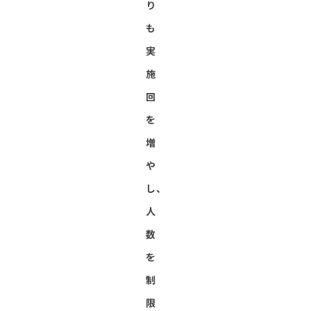
り
も
実
施
回
を
増
や
し、
人
数
を
制
限