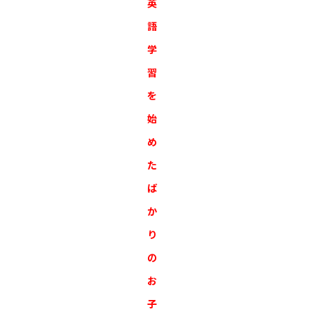
英
語
学
習
を
始
め
た
ば
か
り
の
お
子