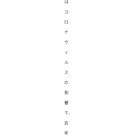
は
コ
ロ
ナ
ウ
ィ
ル
ス
の
影
響
で、
去
年