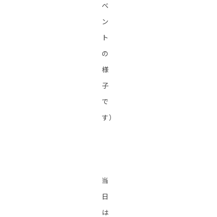
ベ
ン
ト
の
様
子
で
す）
当
日
は