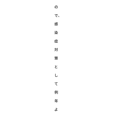
の
で、
感
染
症
対
策
と
し
て
例
年
よ