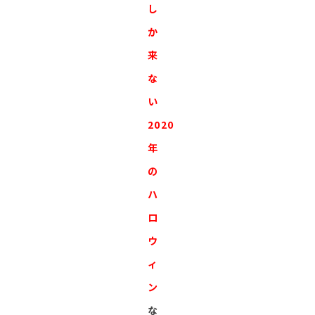
し
か
来
な
い
2020
年
の
ハ
ロ
ウ
ィ
ン
な