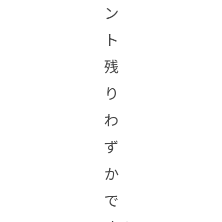
ン
ト
残
り
わ
ず
か
で