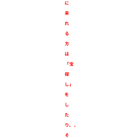
に
来
れ
る
方
は
「宝
探
し」
を
し
た
り、、
そ