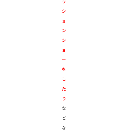
ッ
シ
ョ
ン
シ
ョ
ー
を
し
た
り
な
ど
な