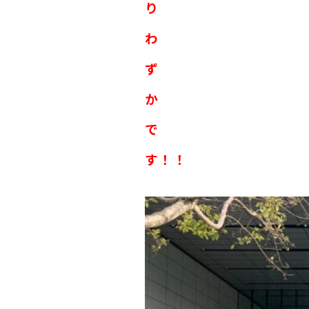
り
わ
ず
か
で
す！！