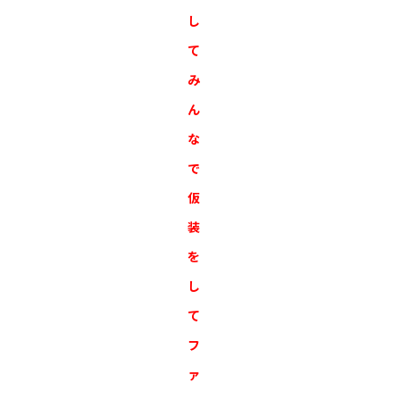
し
て
み
ん
な
で
仮
装
を
し
て
フ
ァ