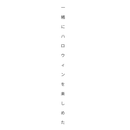
一
緒
に
ハ
ロ
ウ
ィ
ン
を
楽
し
め
た