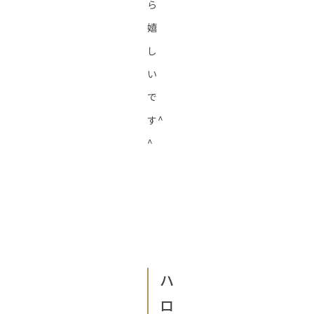
ら
嬉
し
い
で
す^
^
ハ
ロ