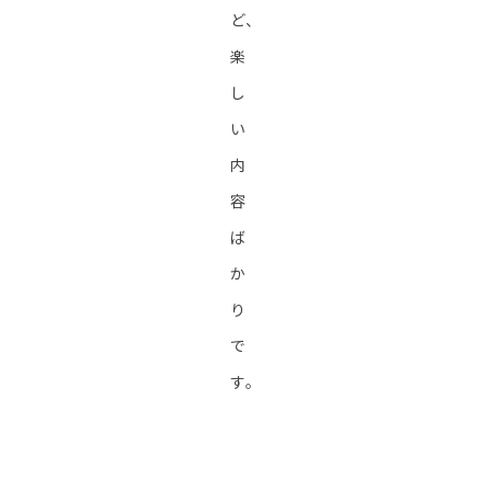
ど、
楽
し
い
内
容
ば
か
り
で
す。