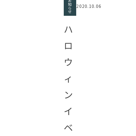
お
知
2020.10.06
ら
せ
ハ
ロ
ウ
ィ
ン
イ
ベ