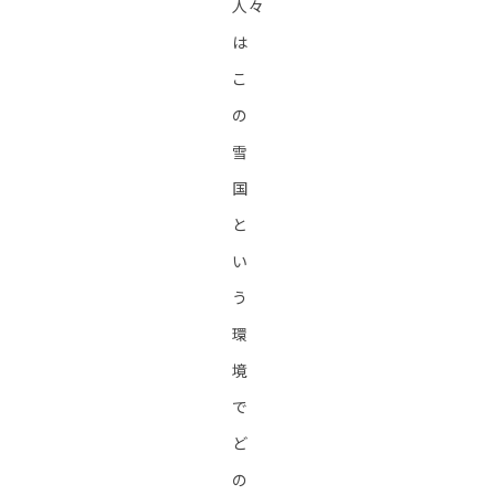
人々
は
こ
の
雪
国
と
い
う
環
境
で
ど
の