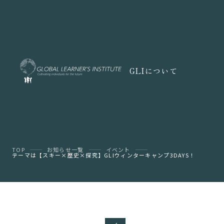
GLIについて
TOP
お知らせ一覧
イベント
テーマは【スキー×歴史×探究】GLIウィンターキャンプ3DAYS！