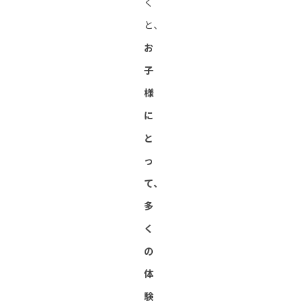
く
と、
お
子
様
に
と
っ
て、
多
く
の
体
験