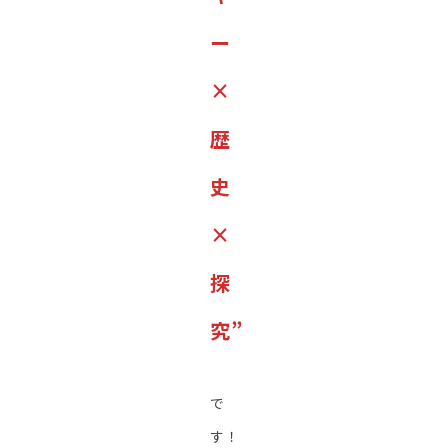
ー
×
歴
史
×
探
究”
で
す！