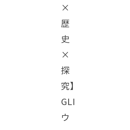
×
歴
史
×
探
究】
GLI
ウ