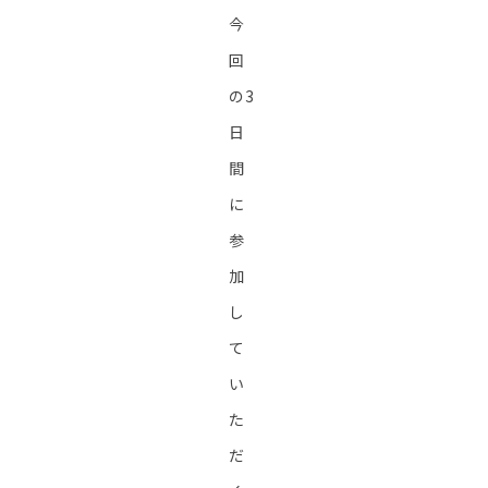
今
回
の3
日
間
に
参
加
し
て
い
た
だ