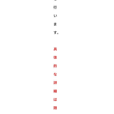
行
い
ま
す。
具
体
的
な
詳
細
は
随