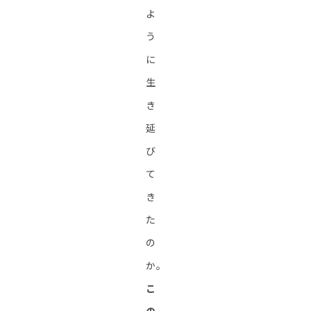
よ
う
に
生
き
延
び
て
き
た
の
か。
こ