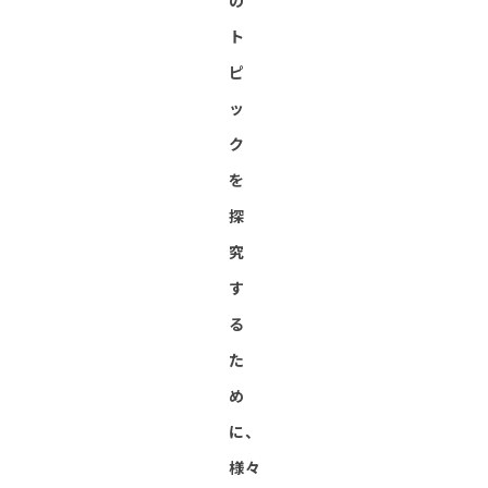
の
ト
ピ
ッ
ク
を
探
究
す
る
た
め
に、
様々