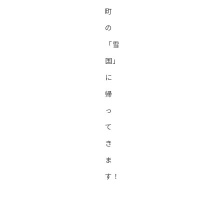
町
の
「雪
国」
に
帰
っ
て
き
ま
す！