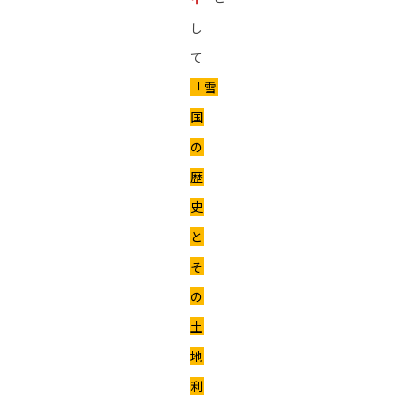
し
て
「雪
国
の
歴
史
と
そ
の
土
地
利