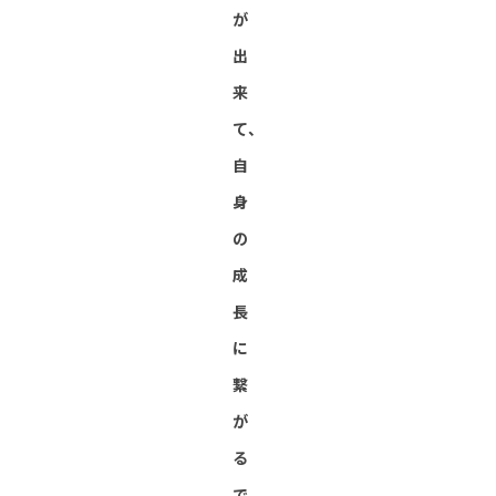
が
出
来
て、
自
身
の
成
長
に
繋
が
る
で