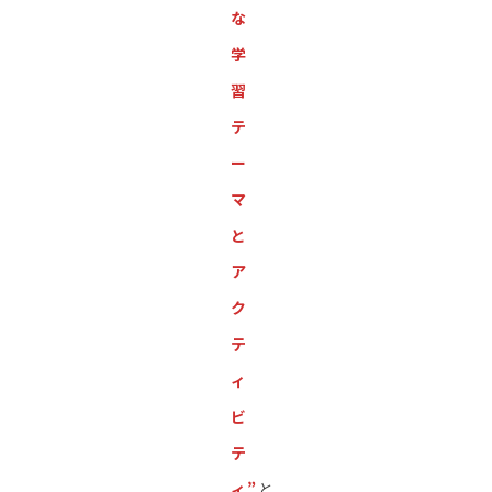
な
学
習
テ
ー
マ
と
ア
ク
テ
ィ
ビ
テ
ィ”
と