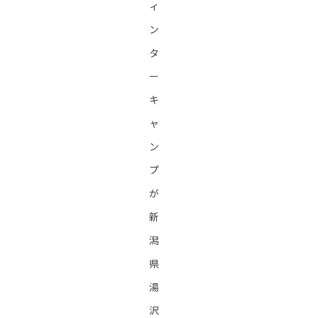
ィ
ン
タ
ー
キ
ャ
ン
プ
が
新
潟
県
湯
沢