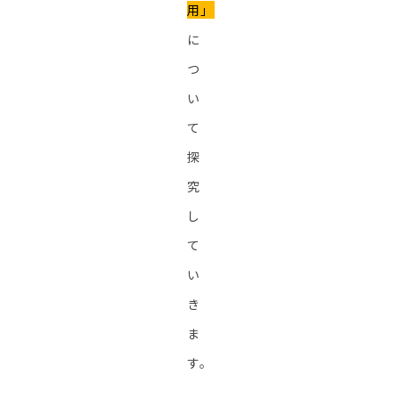
用」
に
つ
い
て
探
究
し
て
い
き
ま
す。