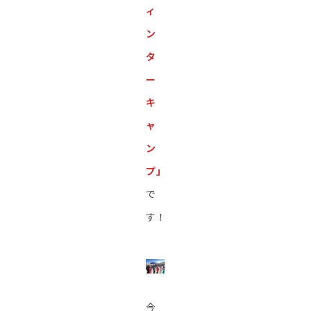
ィ
ン
タ
ー
キ
ャ
ン
プ」
で
す！
今