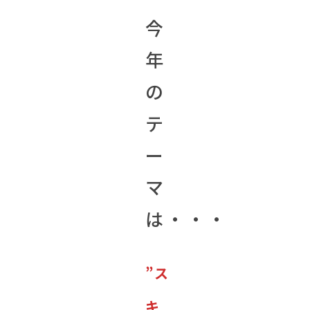
今
年
の
テ
ー
マ
は・・・
”ス
キ