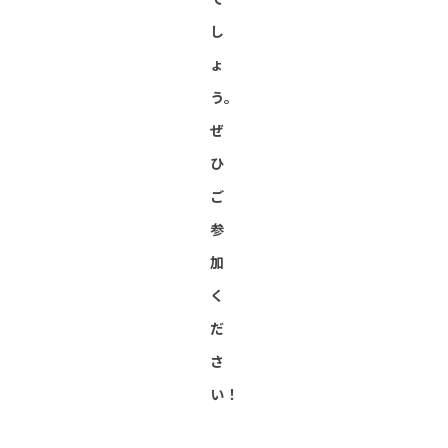
し
ょ
う。
ぜ
ひ
ご
参
加
く
だ
さ
い！