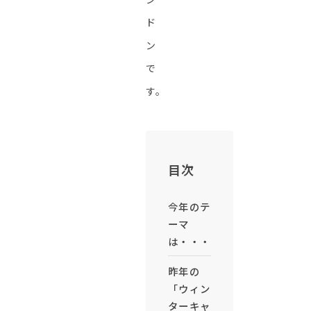
ド
ン
で
す。
目次
今年のテ
ーマ
は・・・
昨年の
「ウィン
ターキャ