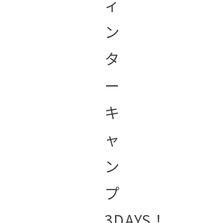
ィ
ン
タ
ー
キ
ャ
ン
プ
3DAYS！