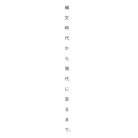
縄
文
時
代
か
ら
現
代
に
至
る
ま
で、