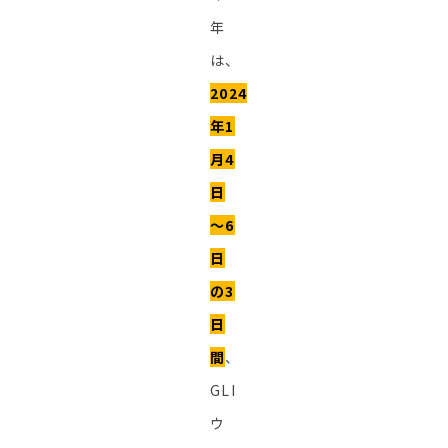
年
は、
2024
年1
月4
日
～6
日
の3
日
間
、
GLI
ウ