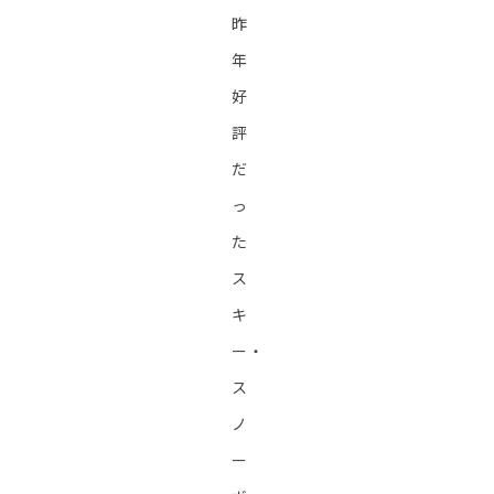
昨
年
好
評
だ
っ
た
ス
キ
ー・
ス
ノ
ー