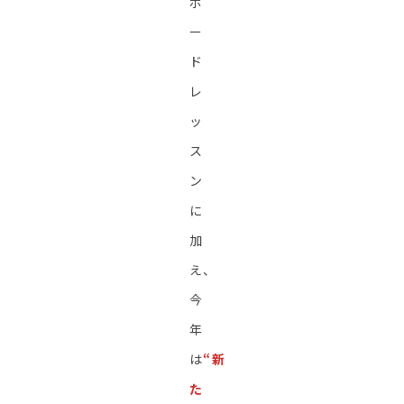
ボ
ー
ド
レ
ッ
ス
ン
に
加
え、
今
年
は
“新
た