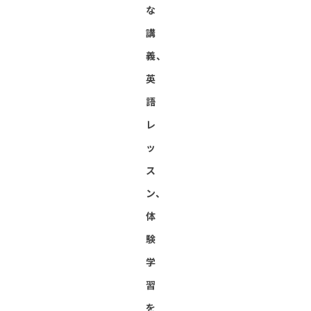
な
講
義、
英
語
レ
ッ
ス
ン、
体
験
学
習
を