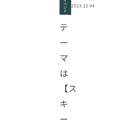
イ
ベ
2023.12.04
ン
ト
テ
ー
マ
は
【ス
キ
ー