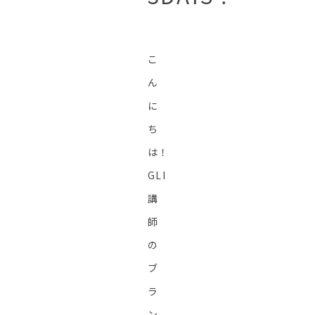
こ
ん
に
ち
は！
GLI
講
師
の
ブ
ラ
ン