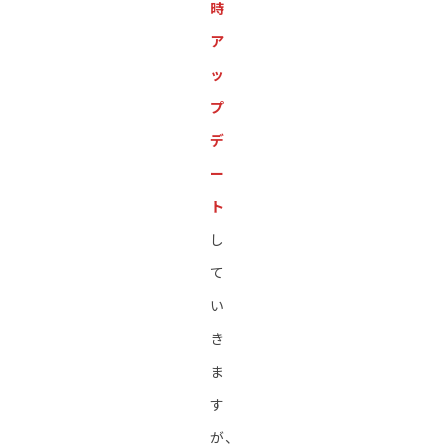
時
ア
ッ
プ
デ
ー
ト
し
て
い
き
ま
す
が、