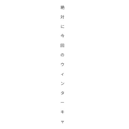
絶
対
に
今
回
の
ウ
ィ
ン
タ
ー
キ
ャ