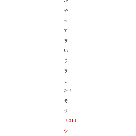
が
や
っ
て
ま
い
り
ま
し
た！
そ
う
「GLI
ウ