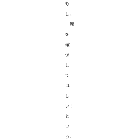
も
し、
「席
を
確
保
し
て
ほ
し
い！」
と
い
う、