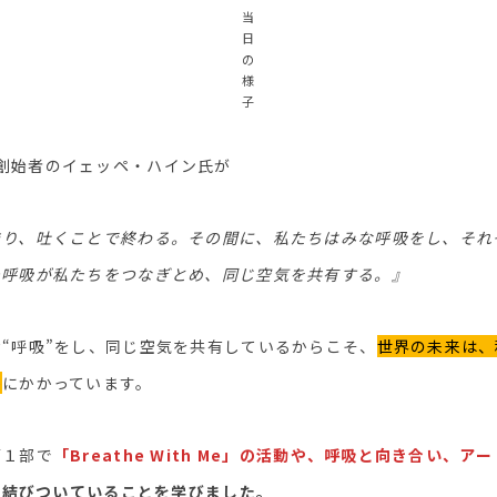
当
日
の
様
子
 Me」創始者のイェッペ・ハイン氏が
まり、吐くことで終わる。その間に、私たちはみな呼吸をし、それ
の呼吸が私たちをつなぎとめ、同じ空気を共有する。』
“呼吸”をし、同じ空気を共有しているからこそ、
世界の未来は、
か
にかかっています。
第１部で
「Breathe With Me」の活動や、呼吸と向き合い、アー
sと結びついていることを学びました。