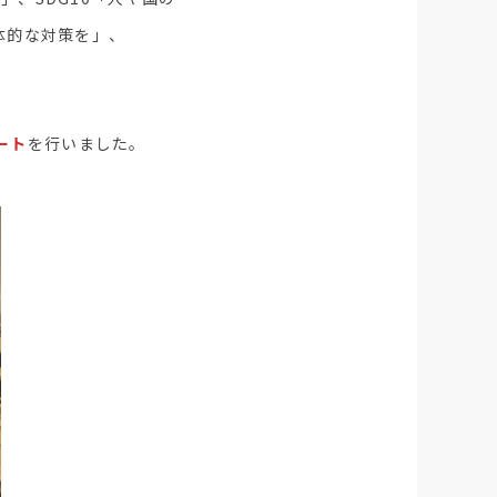
体的な対策を」、
ート
を行いました。