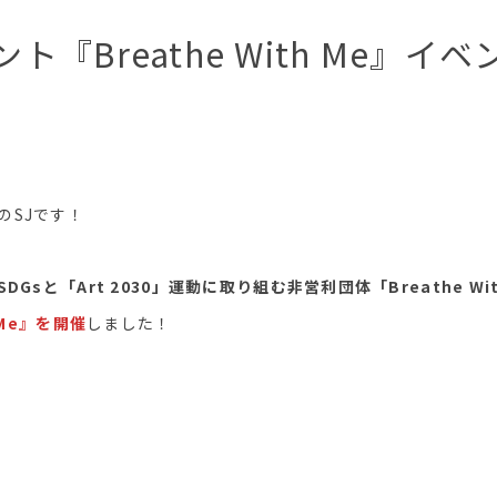
ト『Breathe With Me』イ
のSJです！
SDGsと「Art 2030」運動に取り組む非営利団体「Breathe Wi
h Me』を開催
しました！