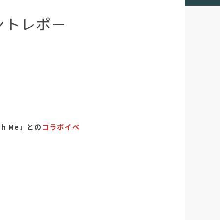
ベントレポー
th Me」との
コラボイベ