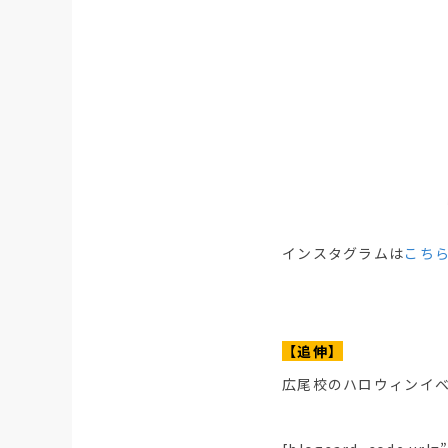
インスタグラムは
こち
【追伸】
広尾校のハロウィンイ