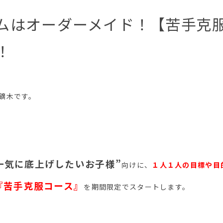
ムはオーダーメイド！【苦手克
！
の鏑木です。
一気に底上げしたいお子様”
向けに、
１人１人の目標や目
『苦手克服コース』
を期間限定でスタートします。