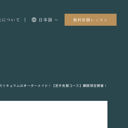
I生について
日本語
無料体験レッスン
カリキュラムはオーダーメイド！【苦手克服コース】期間限定開催！