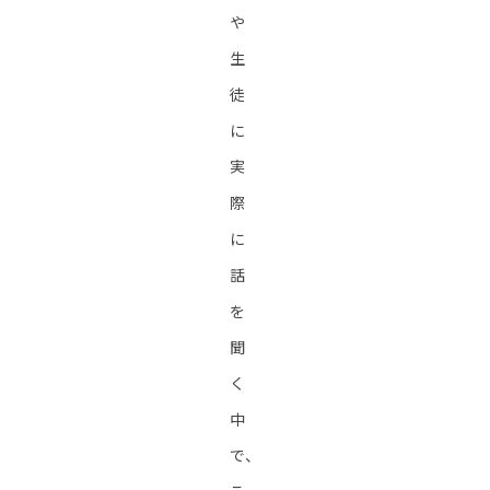
や
生
徒
に
実
際
に
話
を
聞
く
中
で、