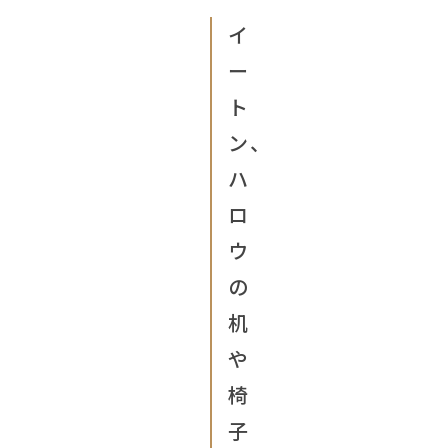
イ
ー
ト
ン、
ハ
ロ
ウ
の
机
や
椅
子