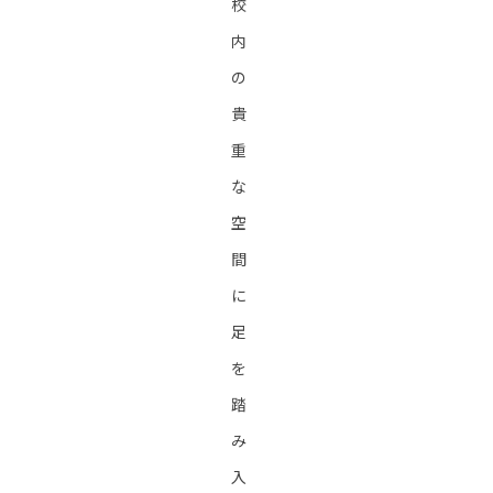
校
内
の
貴
重
な
空
間
に
足
を
踏
み
入