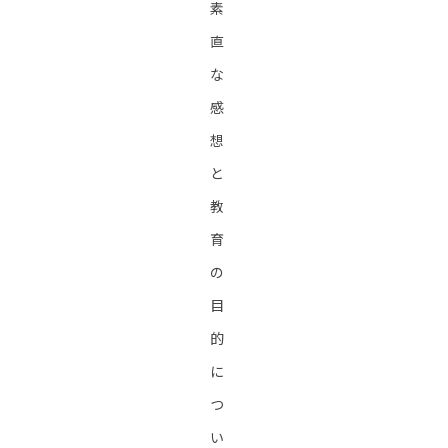
素
直
な
感
想
と
教
育
の
目
的
に
つ
い