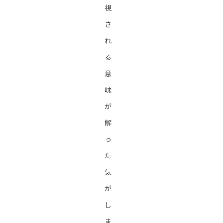
視
さ
れ
る
意
味
が
解
っ
た
気
が
し
ま