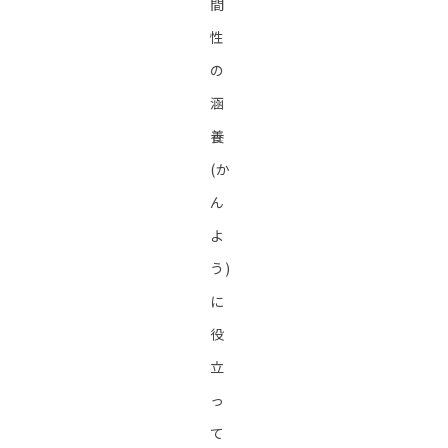
間
性
の
涵
養
(か
ん
よ
う)
に
役
立
っ
て