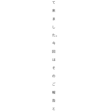
て
来
ま
し
た。
今
回
は
そ
の
ご
報
告
と