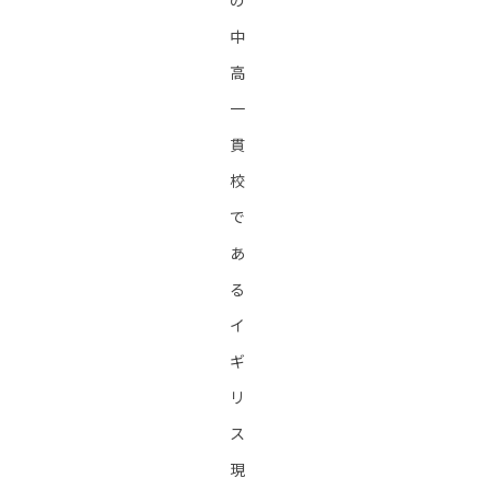
の
中
高
一
貫
校
で
あ
る
イ
ギ
リ
ス
現