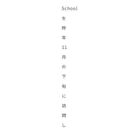
School
を
昨
年
11
月
の
下
旬
に
訪
問
し