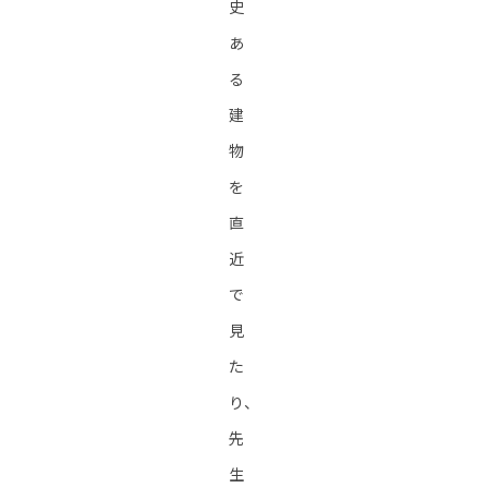
史
あ
る
建
物
を
直
近
で
見
た
り、
先
生