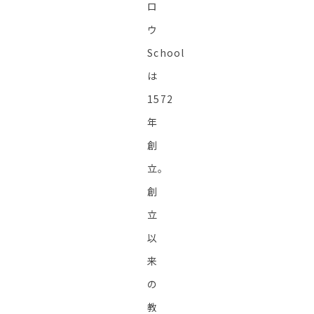
ロ
ウ
School
は
1572
年
創
立。
創
立
以
来
の
教