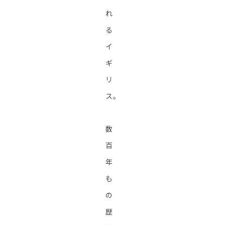
れ
る
イ
ギ
リ
ス。
数
百
年
も
の
歴