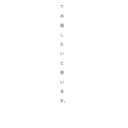
て
お
話
し
た
い
と
思
い
ま
す。