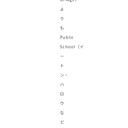
よ
り
も
Public
School（イ
ー
ト
ン・
ハ
ロ
ウ
な
ど