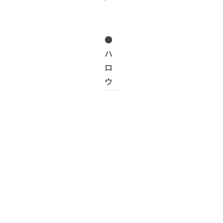
●
ハ
ロ
ウ