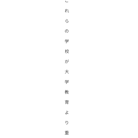
こ
れ
ら
の
学
校
が
大
学
教
育
よ
り
重