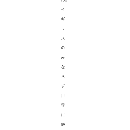
イ
ギ
リ
ス
の
み
な
ら
ず
世
界
に
優