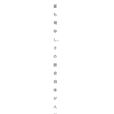
室
も
現
存
し、
そ
の
歴
史
自
体
が
人