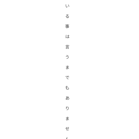
い
る
事
は
言
う
ま
で
も
あ
り
ま
せ
ん。