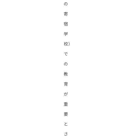
の
寄
宿
学
校）
で
の
教
育
が
重
要
と
さ