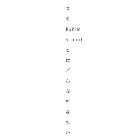
ス
の
Public
School
と
は
ど
ん
な
所
な
の
か、