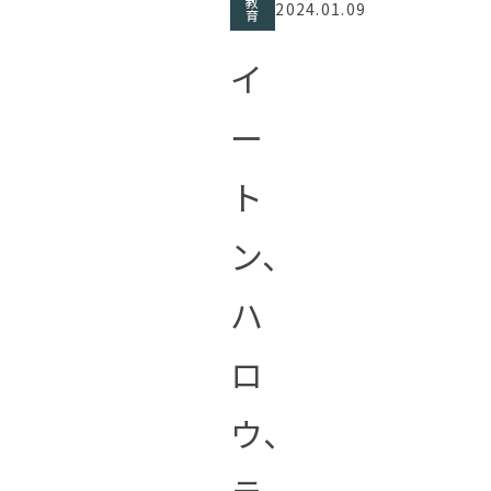
教
2024.01.09
育
イ
ー
ト
ン、
ハ
ロ
ウ、