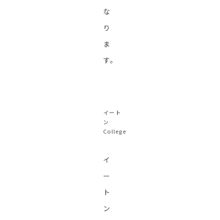
な
り
ま
す。
イート
ン
College
イ
ー
ト
ン