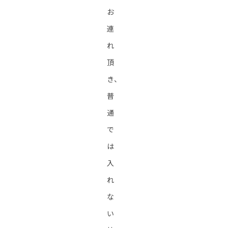
お
連
れ
頂
き、
普
通
で
は
入
れ
な
い