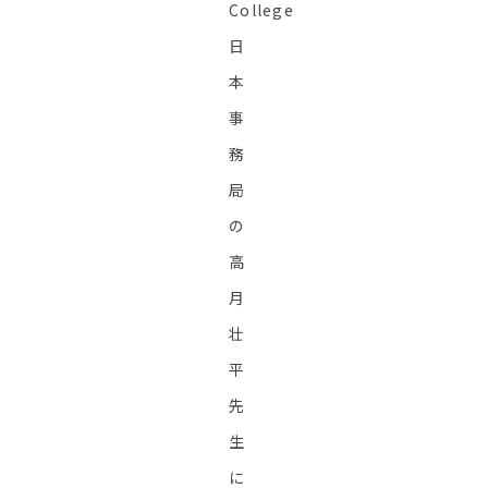
College
日
本
事
務
局
の
高
月
壮
平
先
生
に