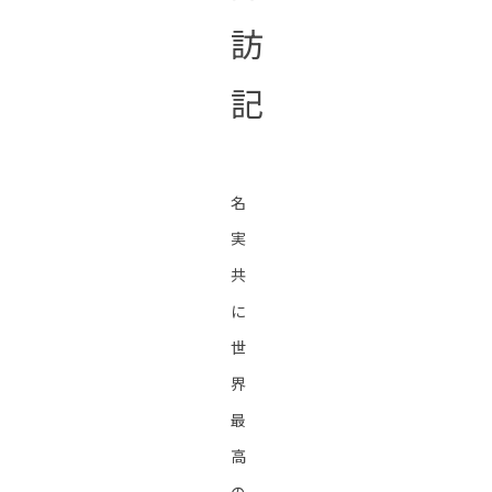
訪
記
名
実
共
に
世
界
最
高