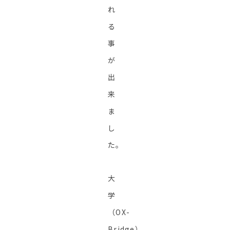
れ
る
事
が
出
来
ま
し
た。
大
学
（OX-
Bridge）