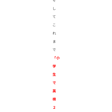
そ
し
て
こ
れ
ま
で
「小
学
生
で
英
検
２