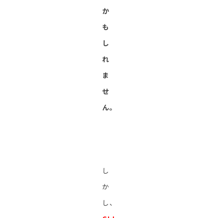
か
も
し
れ
ま
せ
ん。
し
か
し、