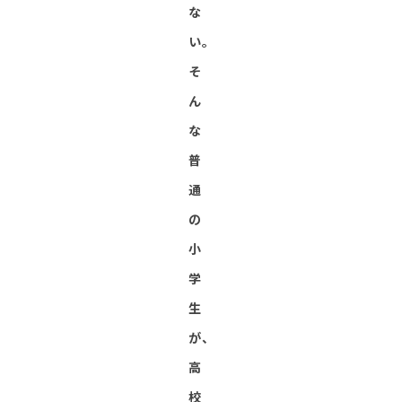
な
い。
そ
ん
な
普
通
の
小
学
生
が、
高
校