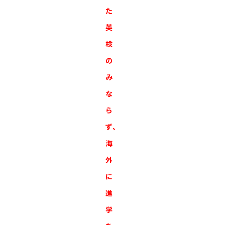
た
英
検
の
み
な
ら
ず、
海
外
に
進
学