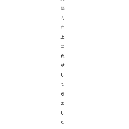
語
力
向
上
に
貢
献
し
て
き
ま
し
た。