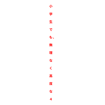
小
学
生
で
も、
無
理
な
く
高
度
な
４