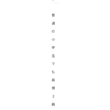
普
通
の
小
学
生
で
も
英
検
２
級