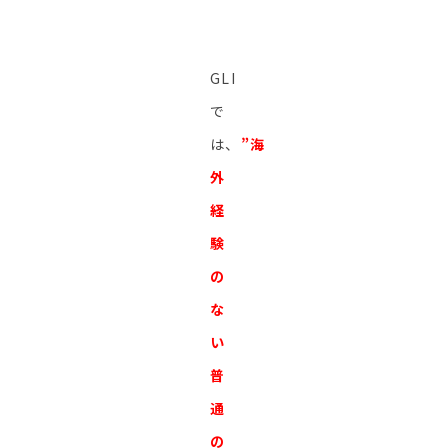
GLI
で
は、
”海
外
経
験
の
な
い
普
通
の