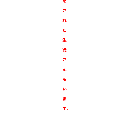
を
さ
れ
た
生
徒
さ
ん
も
い
ま
す。