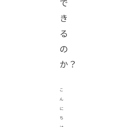
で
き
る
の
か？
こ
ん
に
ち