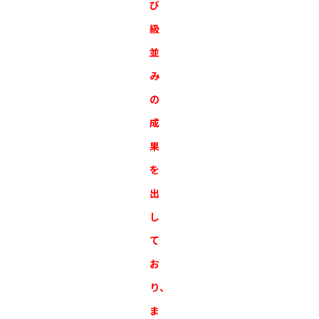
び
級
並
み
の
成
果
を
出
し
て
お
り、
ま