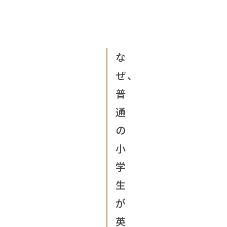
な
ぜ、
普
通
の
小
学
生
が
英