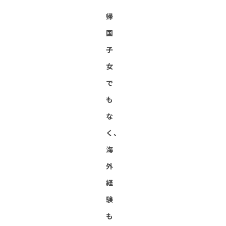
帰
国
子
女
で
も
な
く、
海
外
経
験
も