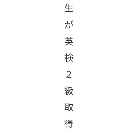
生
が
英
検
２
級
取
得