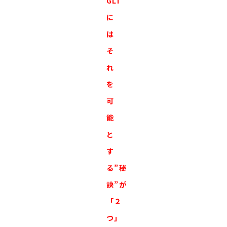
GLI
に
は
そ
れ
を
可
能
と
す
る”秘
訣”が
「２
つ」