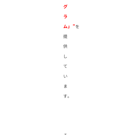
グ
ラ
ム」”
を
提
供
し
て
い
ま
す。