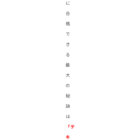
に
合
格
で
き
る
最
大
の
秘
訣
は
「テ
キ