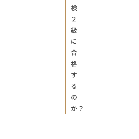
検
２
級
に
合
格
す
る
の
か？