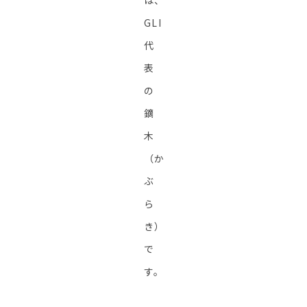
は、
GLI
代
表
の
鏑
木
（か
ぶ
ら
き）
で
す。