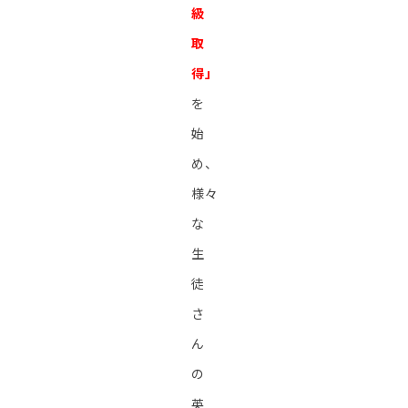
級
取
得」
を
始
め、
様々
な
生
徒
さ
ん
の
英