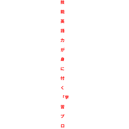
技
能
英
語
力
が
身
に
付
く
「学
習
プ
ロ