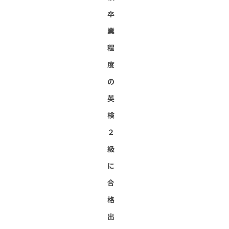
卒
業
程
度
の
英
検
２
級
に
合
格
出