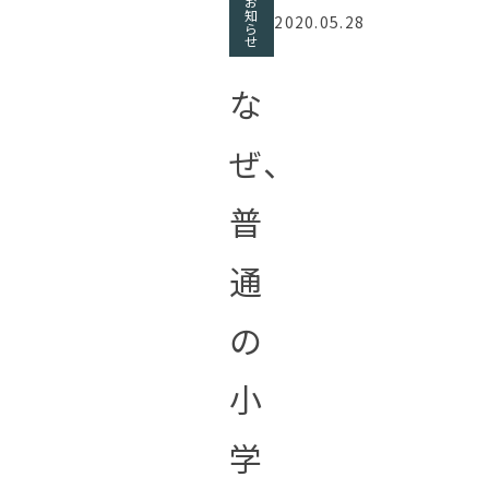
お
知
2020.05.28
ら
せ
な
ぜ、
普
通
の
小
学