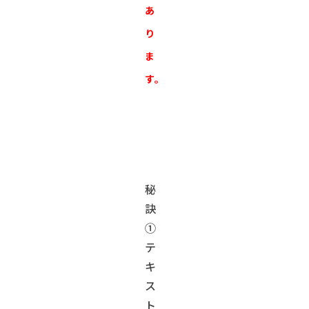
あ
り
ま
す。
秘
訣
①
テ
キ
ス
ト