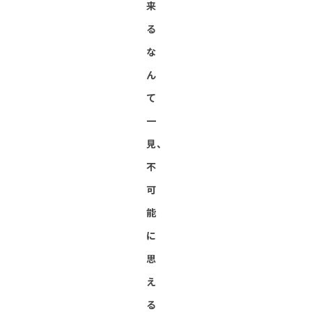
来
る
な
ん
て
一
見、
不
可
能
に
思
え
る