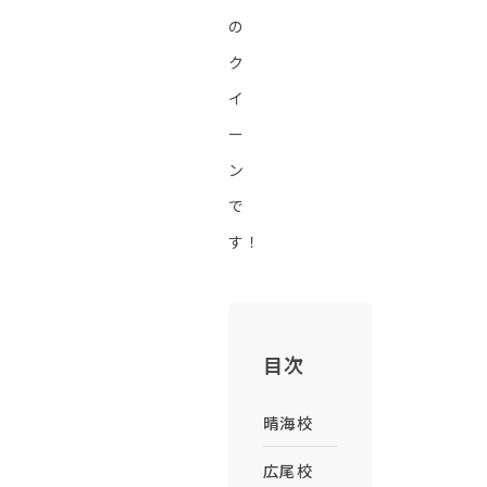
の
ク
イ
ー
ン
で
す！
目次
晴海校
広尾校