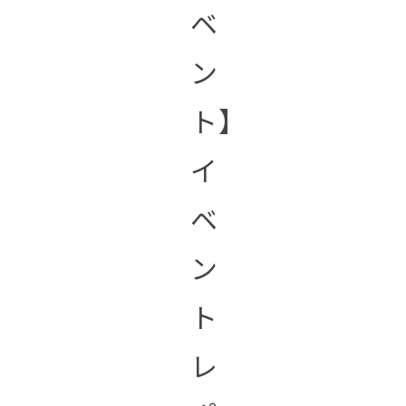
ベ
ン
ト】
イ
ベ
ン
ト
レ