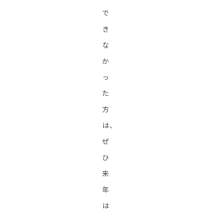
で
き
な
か
っ
た
方
は、
ぜ
ひ
来
年
は