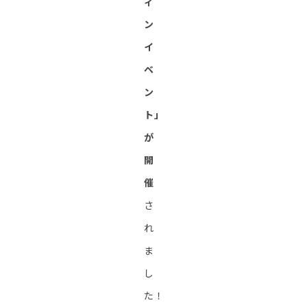
ィ
ン
イ
ベ
ン
ト」
が
開
催
さ
れ
ま
し
た！