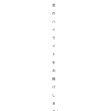
舎
の
ハ
イ
ラ
イ
ト
を
お
届
け
し
ま