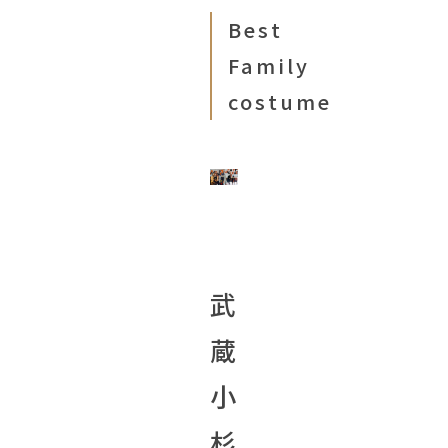
Best
Family
costume
武
蔵
小
杉