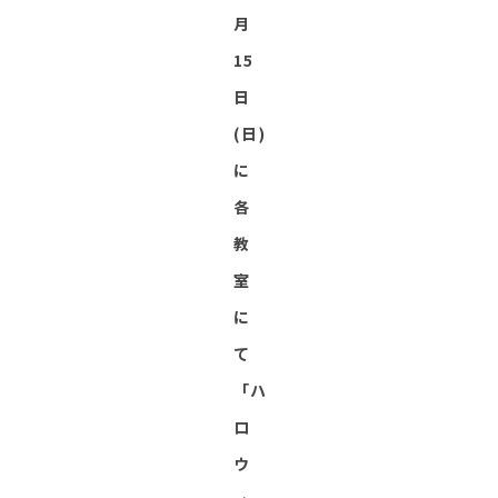
月
15
日
(日)
に
各
教
室
に
て
「ハ
ロ
ウ