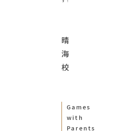
す！
晴
海
校
Games
with
Parents