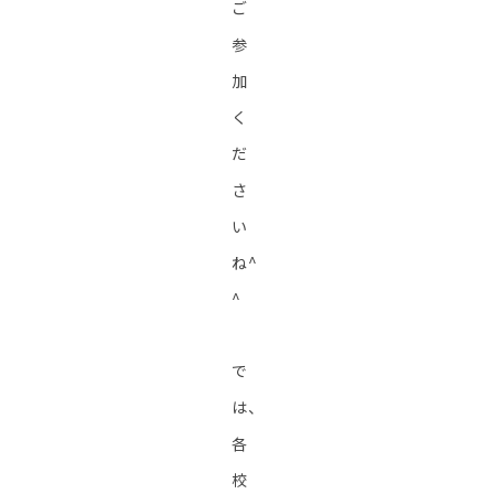
ご
参
加
く
だ
さ
い
ね^
^
で
は、
各
校