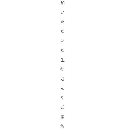
加
い
た
だ
い
た
生
徒
さ
ん
や
ご
家
族