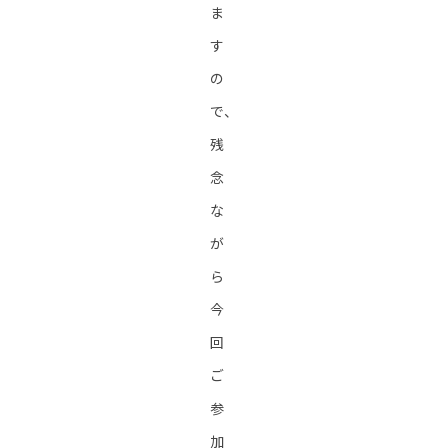
ま
す
の
で、
残
念
な
が
ら
今
回
ご
参
加