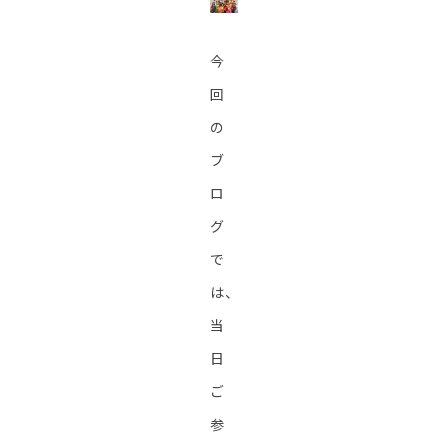
今
回
の
ブ
ロ
グ
で
は、
当
日
ご
参