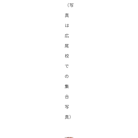
（写
真
は
広
尾
校
で
の
集
合
写
真）