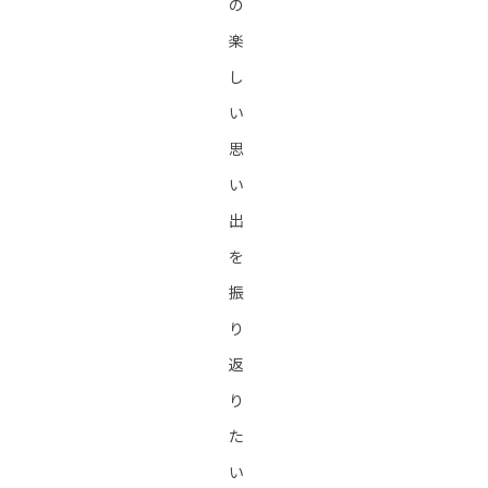
の
楽
し
い
思
い
出
を
振
り
返
り
た
い