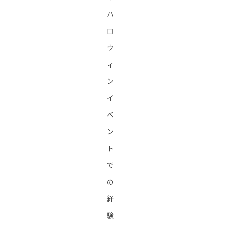
ハ
ロ
ウ
ィ
ン
イ
ベ
ン
ト
で
の
経
験