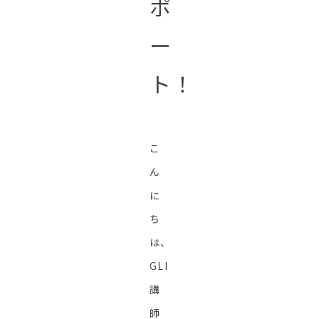
ポ
ー
ト！
こ
ん
に
ち
は、
GLI
講
師