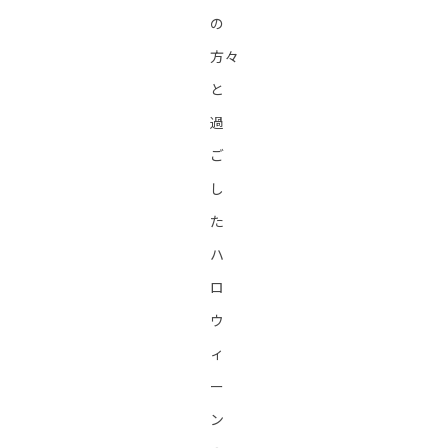
の
方々
と
過
ご
し
た
ハ
ロ
ウ
ィ
ー
ン