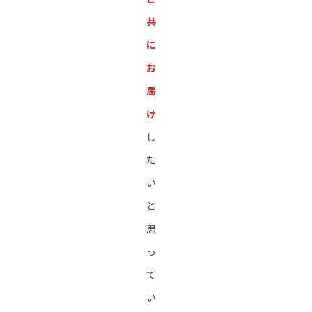
共
に
お
届
け
し
た
い
と
思
っ
て
い