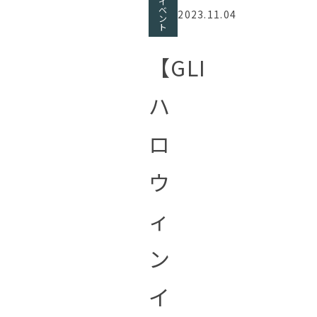
イ
ベ
2023.11.04
ン
ト
【GLI
ハ
ロ
ウ
ィ
ン
イ