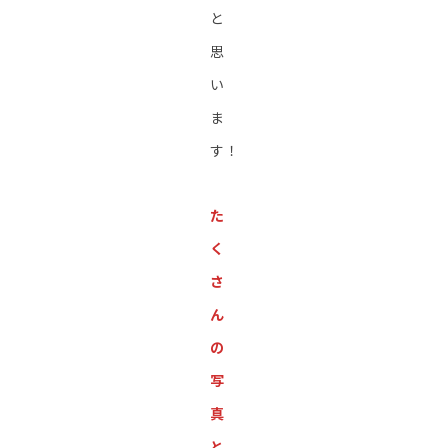
と
思
い
ま
す！
た
く
さ
ん
の
写
真
と