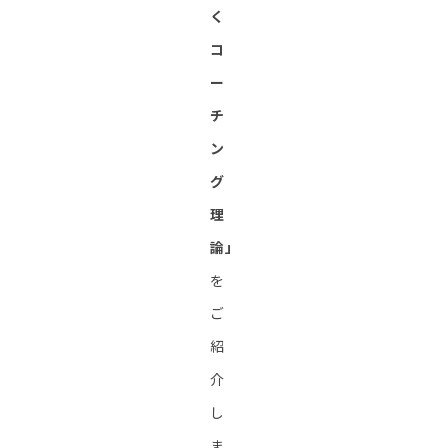
く
コ
ー
チ
ン
グ
理
論」
を
ご
紹
介
し
ま