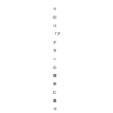
今
回
は
「ア
ド
ラ
ー
心
理
学
に
基
づ