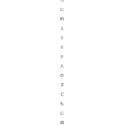
に
約
１
０
０
０
人
の
子
ど
も
に
自