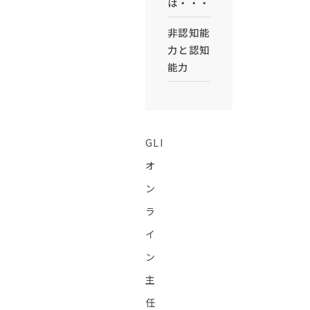
は・・・
非認知能
力と認知
能力
GLI
オ
ン
ラ
イ
ン
主
任