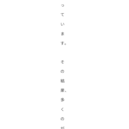
っ
て
い
ま
す。
そ
の
結
果、
多
く
の
が