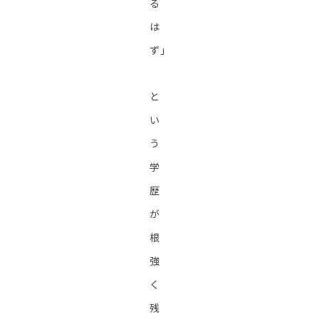
る
は
ず」
と
い
う
学
歴
が
根
強
く
残