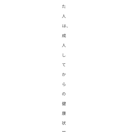
た
人
は、
成
人
し
て
か
ら
の
健
康
状