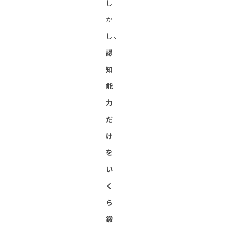
し
か
し、
認
知
能
力
だ
け
を
い
く
ら
鍛