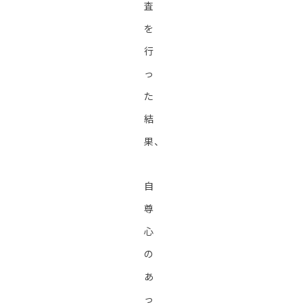
査
を
行
っ
た
結
果、
自
尊
心
の
あ
っ