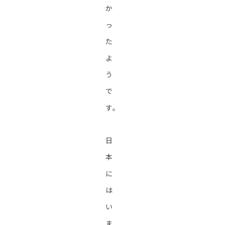
か
っ
た
よ
う
で
す。
日
本
に
は
い
ま