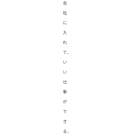
会
社
に
入
れ
て、
い
い
仕
事
が
で
き
る、