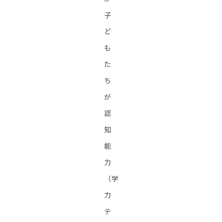
子
ど
も
た
ち
が
認
知
能
力
（学
力
テ