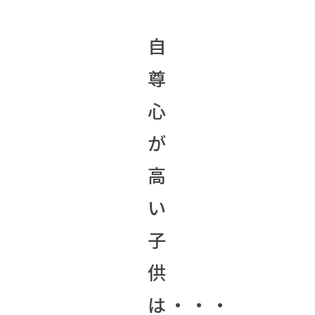
自
尊
心
が
高
い
子
供
は・・・