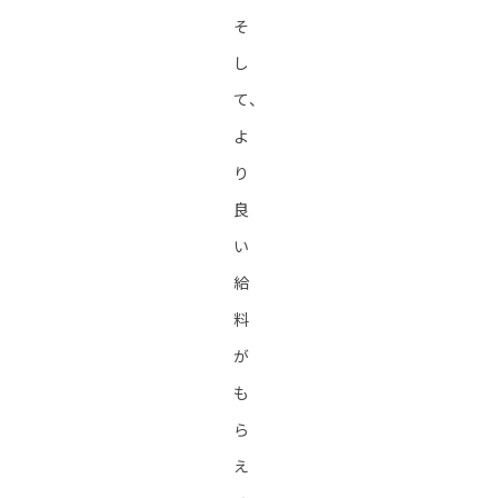
そ
し
て、
よ
り
良
い
給
料
が
も
ら
え