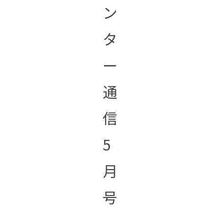
ン
タ
ー
通
信
5
月
号