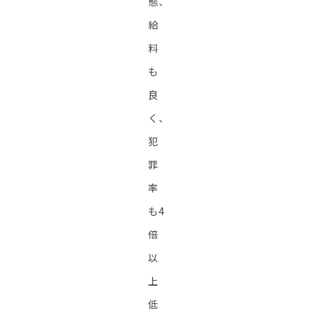
態、
給
料
も
良
く、
犯
罪
率
も4
倍
以
上
低