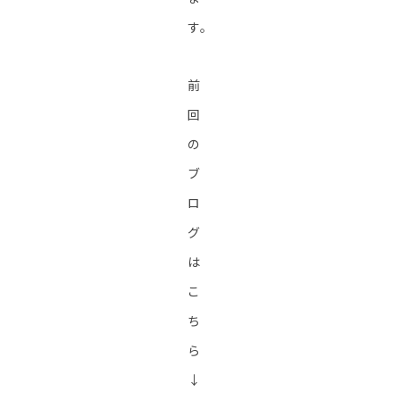
す。
前
回
の
ブ
ロ
グ
は
こ
ち
ら
↓