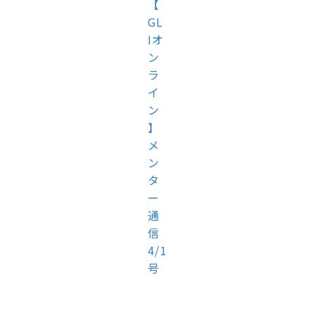
【
GL
Iオ
ン
ラ
イ
ン
】
メ
ン
タ
ー
通
信
4/1
号