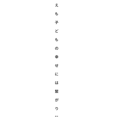
え
も
子
ど
も
の
幸
せ
に
は
繋
が
り