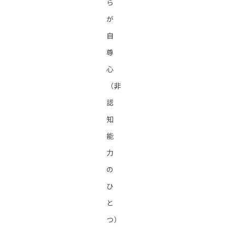
ら
が
自
尊
心
（非
認
知
能
力
の
ひ
と
つ）