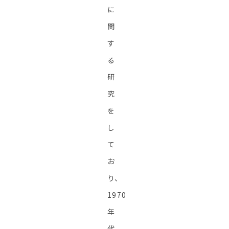
に
関
す
る
研
究
を
し
て
お
り、
1970
年
代