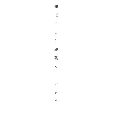
伸
ば
そ
う
と
頑
張
っ
て
い
ま
す。