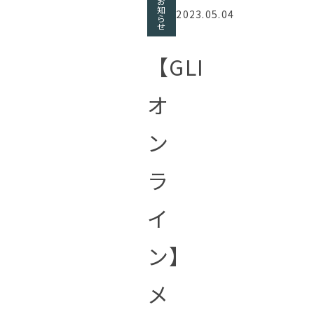
お
知
2023.05.04
ら
せ
【GLI
オ
ン
ラ
イ
ン】
メ