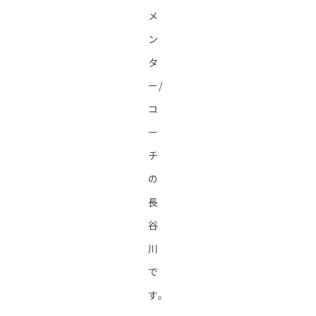
メ
ン
タ
ー/
コ
ー
チ
の
長
谷
川
で
す。