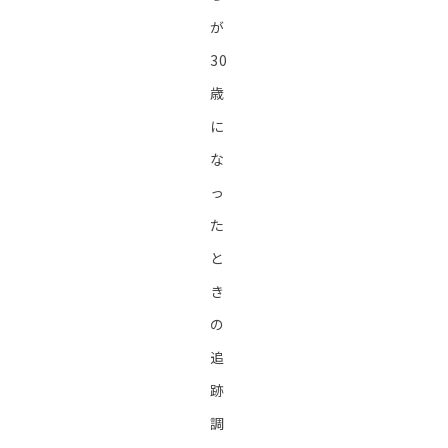
が
30
歳
に
な
っ
た
と
き
の
追
跡
調