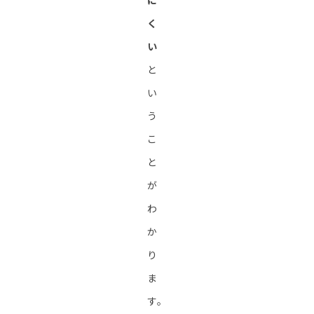
に
く
い
と
い
う
こ
と
が
わ
か
り
ま
す。