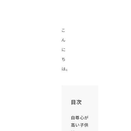
こ
ん
に
ち
は。
目次
自尊心が
高い子供