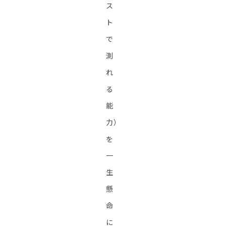
ス
ト
で
測
れ
る
能
力）
を
一
生
懸
命
に