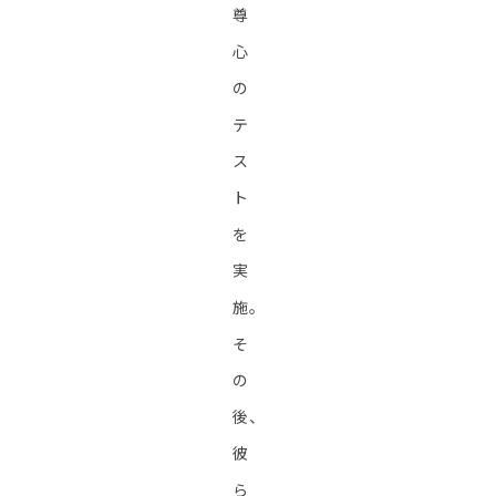
尊
心
の
テ
ス
ト
を
実
施。
そ
の
後、
彼
ら