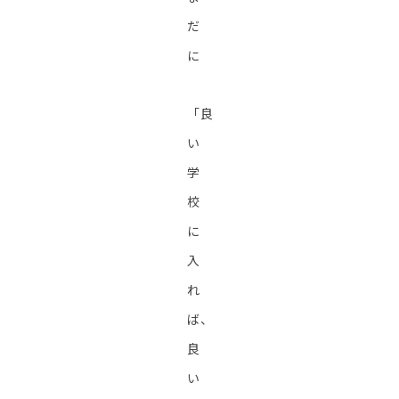
だ
に
「良
い
学
校
に
入
れ
ば、
良
い