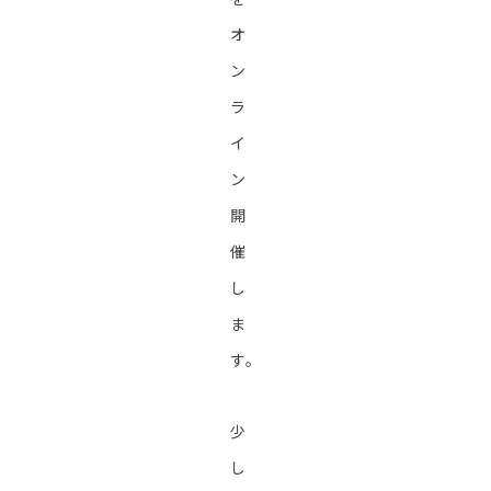
オ
ン
ラ
イ
ン
開
催
し
ま
す。
少
し