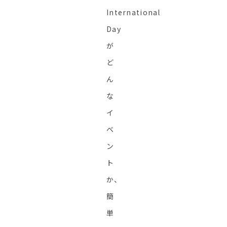
International
Day
が
ど
ん
な
イ
ベ
ン
ト
か、
簡
単