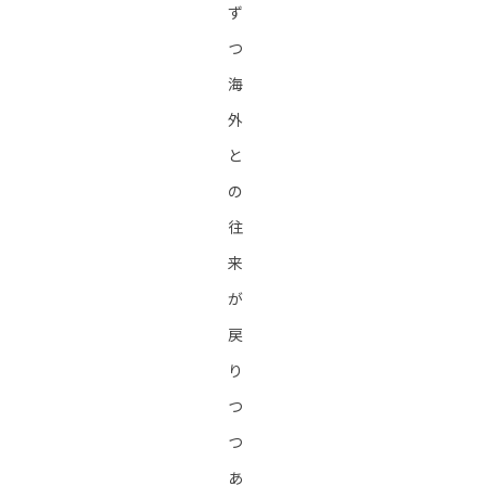
ず
つ
海
外
と
の
往
来
が
戻
り
つ
つ
あ