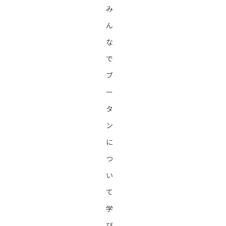
み
ん
な
で
ブ
ー
タ
ン
に
つ
い
て
学
び、