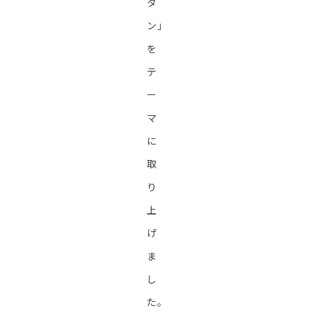
タ
ン」
を
テ
ー
マ
に
取
り
上
げ
ま
し
た。