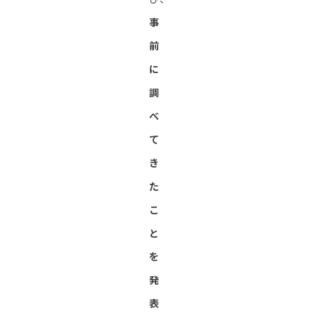
事
前
に
調
べ
て
き
た
こ
と
を
発
表