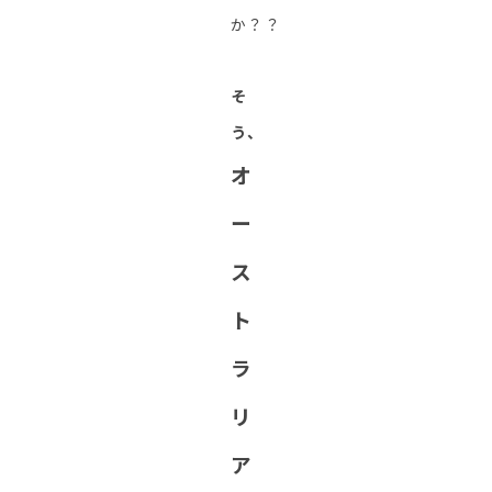
か？？
そ
う、
オ
ー
ス
ト
ラ
リ
ア