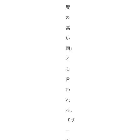
度
の
高
い
国」
と
も
言
わ
れ
る、
「ブ
ー