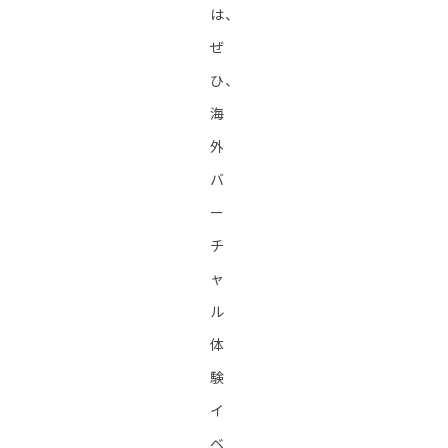
は、
ぜ
ひ、
海
外
バ
ー
チ
ャ
ル
体
験
イ
ベ