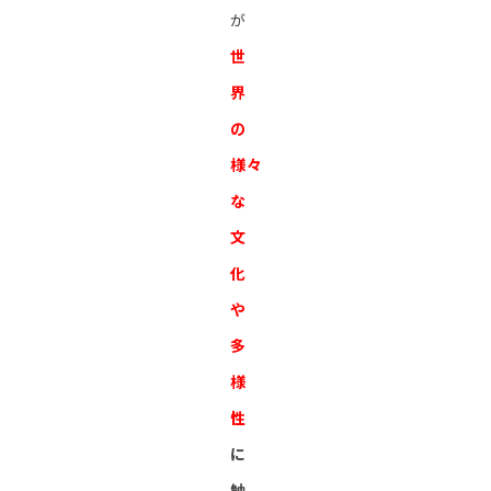
が
世
界
の
様々
な
文
化
や
多
様
性
に
触