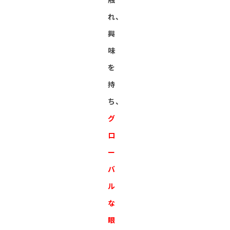
れ、
興
味
を
持
ち、
グ
ロ
ー
バ
ル
な
眼