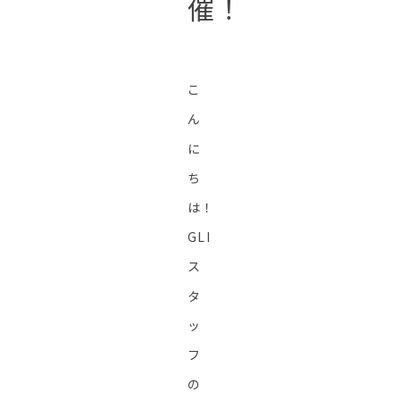
催！
こ
ん
に
ち
は！
GLI
ス
タ
ッ
フ
の