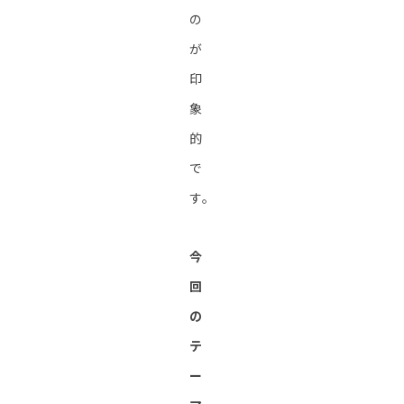
の
が
印
象
的
で
す。
今
回
の
テ
ー