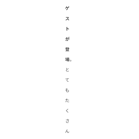
ゲ
ス
ト
が
登
場
。
と
て
も
た
く
さ
ん