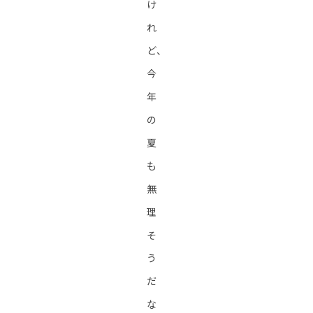
け
れ
ど、
今
年
の
夏
も
無
理
そ
う
だ
な