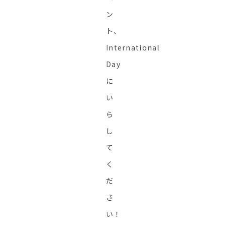
ン
ト、
International
Day
に
い
ら
し
て
く
だ
さ
い！