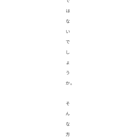
で
は
な
い
で
し
ょ
う
か。
そ
ん
な
方