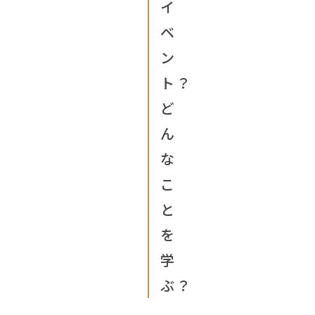
イ
ベ
ン
ト？
ど
ん
な
こ
と
を
学
ぶ？