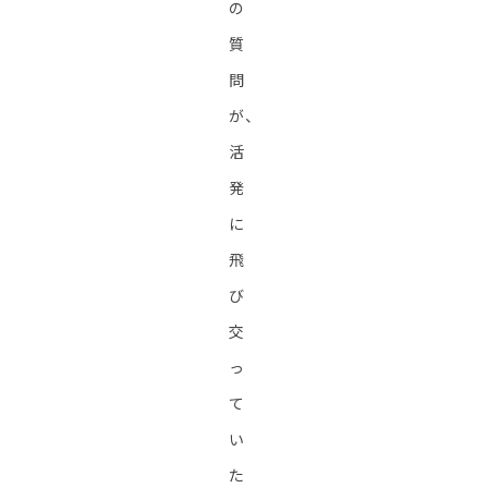
の
質
問
が、
活
発
に
飛
び
交
っ
て
い
た