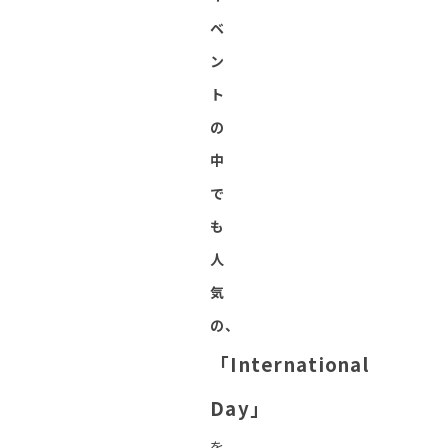
ベ
ン
ト
の
中
で
も
人
気
の、
「International
Day」
を