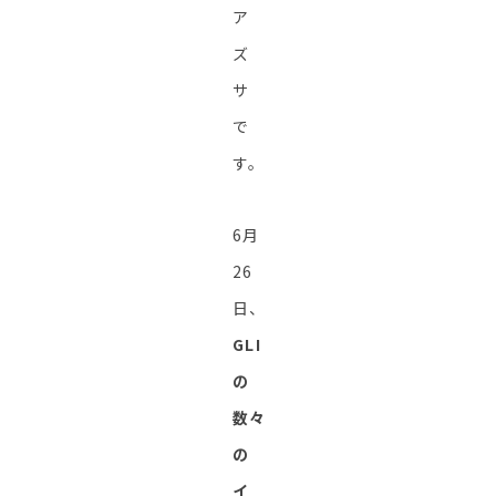
ア
ズ
サ
で
す。
6月
26
日、
GLI
の
数々
の
イ