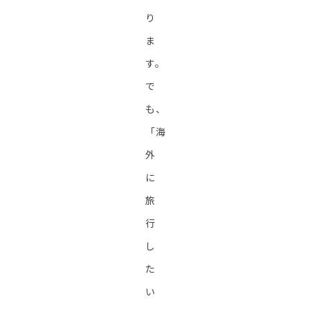
り
ま
す。
で
も、
「海
外
に
旅
行
し
た
い