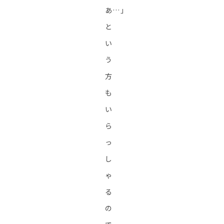
あ…」
と
い
う
方
も
い
ら
っ
し
ゃ
る
の