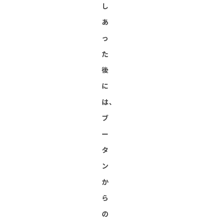
し
あ
っ
た
後
に
は、
ブ
ー
タ
ン
か
ら
の