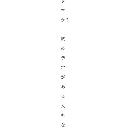
ま
す
か？
旅
の
予
定
が
あ
る
人
も
な