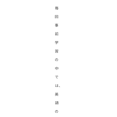
毎
回
事
前
学
習
の
中
で
は、
英
語
の