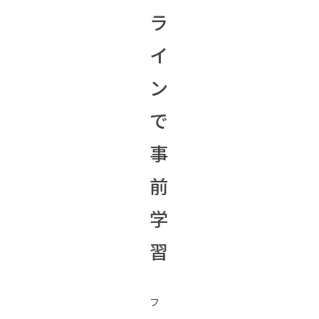
ラ
イ
ン
で
事
前
学
習
フ