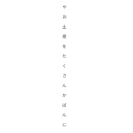
や
お
土
産
を
た
く
さ
ん
か
ば
ん
に