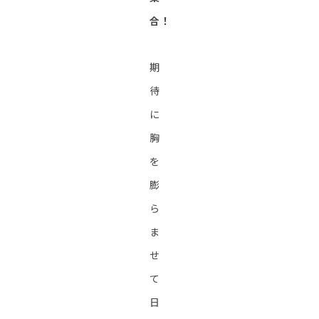
合！
期
待
に
胸
を
膨
ら
ま
せ
て
日