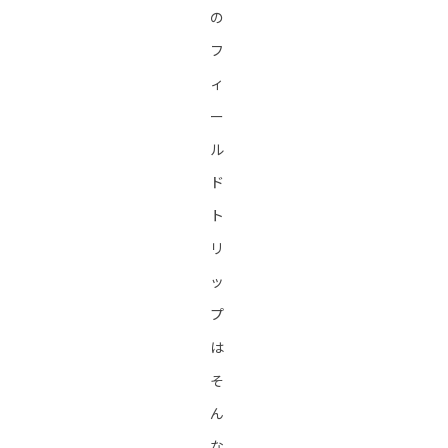
の
フ
ィ
ー
ル
ド
ト
リ
ッ
プ
は
そ
ん
な