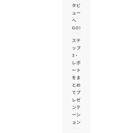
タビ
ュー
へ
GO!
ステ
ップ
3・
レポ
ート
をま
とめ
てプ
レゼ
ンテ
ーシ
ョン