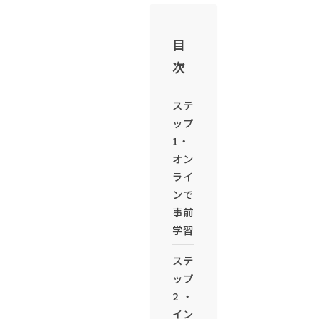
目
次
ステ
ップ
1・
オン
ライ
ンで
事前
学習
ステ
ップ
2 ・
イン