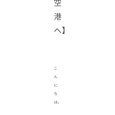
空
港
へ】
こ
ん
に
ち
は。