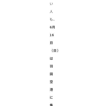
い
人
も、
6月
16
日
（日）
は
羽
田
空
港
に
集