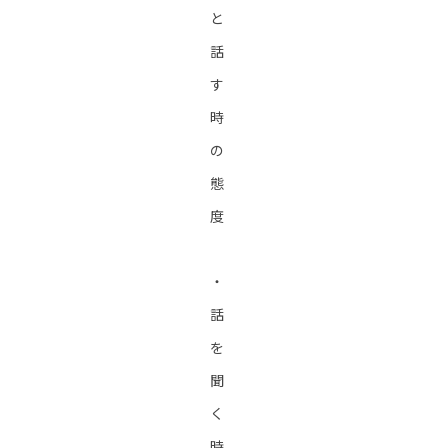
と
話
す
時
の
態
度
・
話
を
聞
く
時