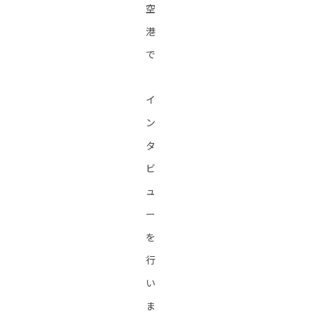
空
港
で
イ
ン
タ
ビ
ュ
ー
を
行
い
ま