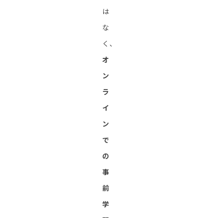
は
な
く、
オ
ン
ラ
イ
ン
で
の
事
前
学