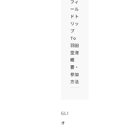
フィ
ール
ドト
リッ
プ
To
羽田
空港
概
要・
参加
方法
GLI
オ