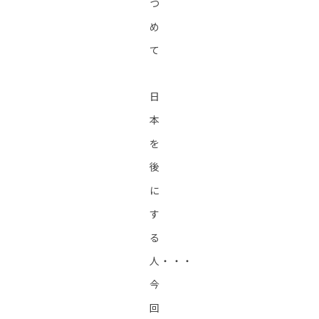
つ
め
て
日
本
を
後
に
す
る
人・・・
今
回