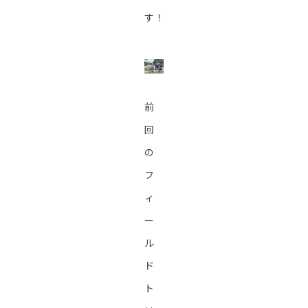
す！
前
回
の
フ
ィ
ー
ル
ド
ト