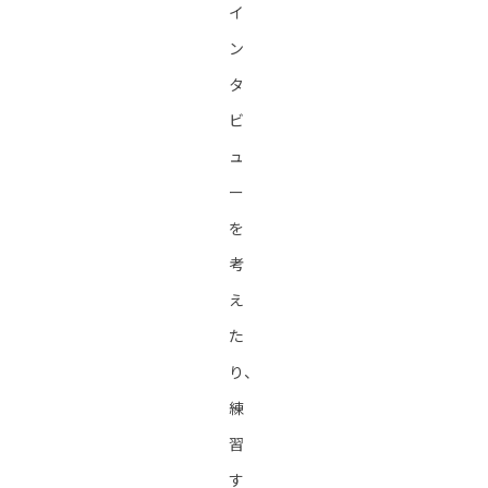
イ
ン
タ
ビ
ュ
ー
を
考
え
た
り、
練
習
す