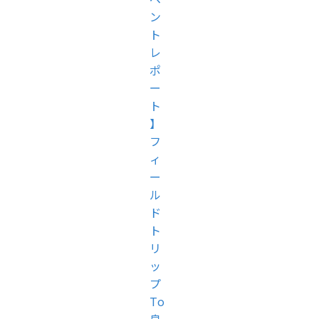
ン
ト
レ
ポ
ー
ト
】
フ
ィ
ー
ル
ド
ト
リ
ッ
プ
To