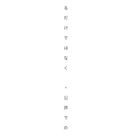
る
だ
け
で
は
な
く
・
公
共
で
の