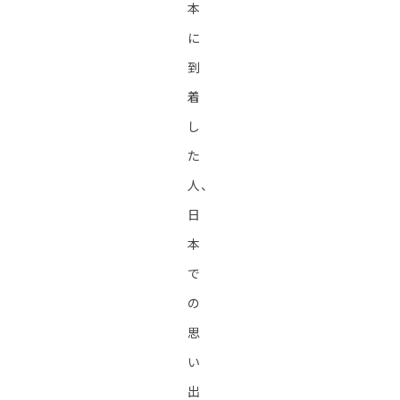
本
に
到
着
し
た
人、
日
本
で
の
思
い
出