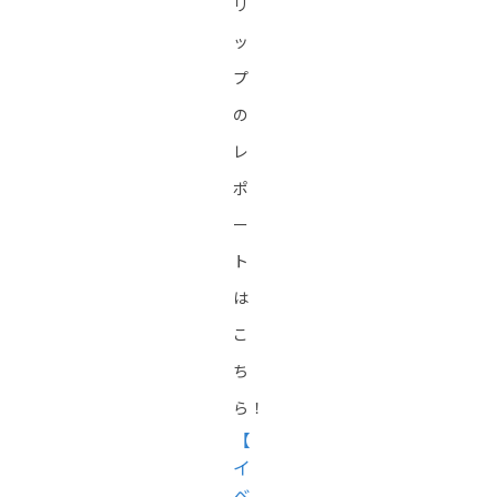
リ
ッ
プ
の
レ
ポ
ー
ト
は
こ
ち
ら！
【
イ
ベ