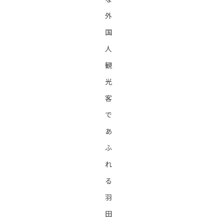
外
国
人
観
光
客
で
あ
ふ
れ
る
羽
田