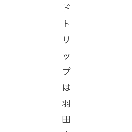
ド
ト
リ
ッ
プ
は
羽
田