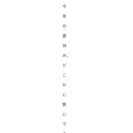
今
年
の
夏
休
み、
ど
こ
か
に
旅
に
で