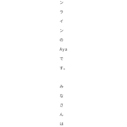
ン
ラ
イ
ン
の
Aya
で
す。
み
な
さ
ん
は