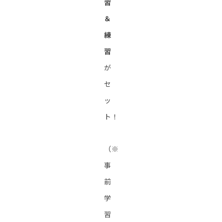
習
＆
練
習
が
セ
ッ
ト！
（※
事
前
学
習