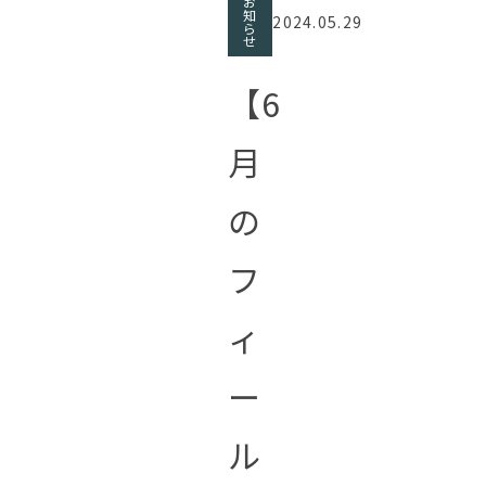
お
知
2024.05.29
ら
せ
【6
月
の
フ
ィ
ー
ル