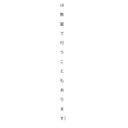
は
教
室
で
行
う
こ
と
も
あ
り
ま
す）