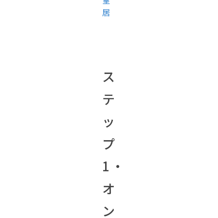
皇
居
ス
テ
ッ
プ
1・
オ
ン