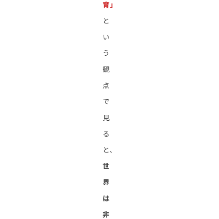
育」
と
い
う
観
点
で
見
る
と、
世
界
は
非