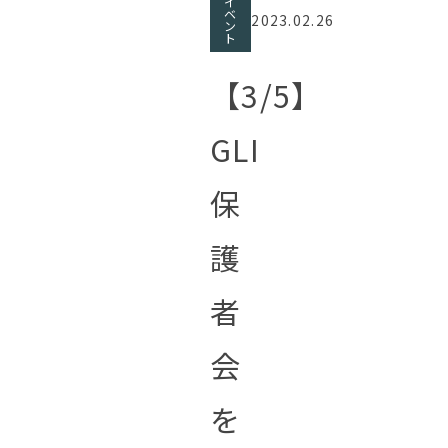
イ
ベ
2023.02.26
ン
ト
【3/5】
GLI
保
護
者
会
を