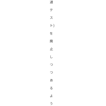
通
テ
ス
ト)
を
廃
止
し
つ
つ
あ
る
よ
う