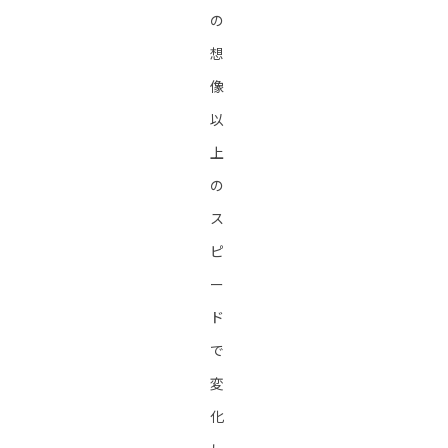
の
想
像
以
上
の
ス
ピ
ー
ド
で
変
化