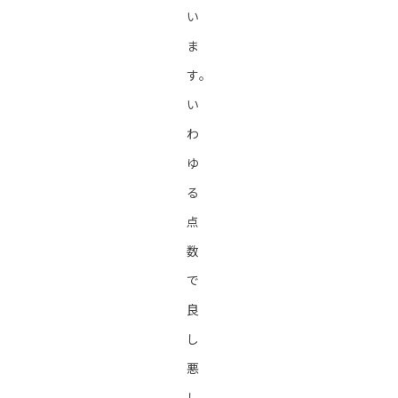
い
ま
す。
い
わ
ゆ
る
点
数
で
良
し
悪
し