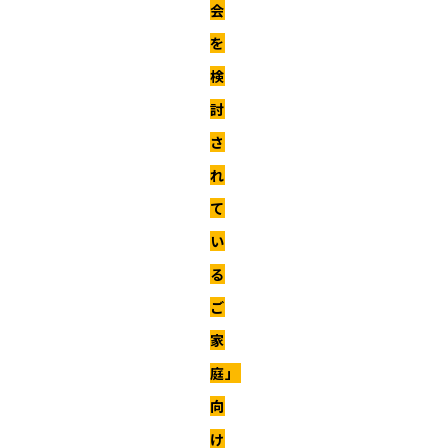
会
を
検
討
さ
れ
て
い
る
ご
家
庭」
向
け