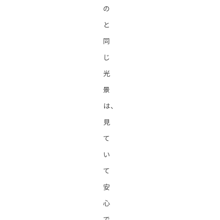
の
と
同
じ
光
景
は、
見
て
い
て
安
心
で