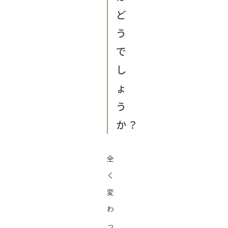
ど
う
で
し
ょ
う
か？
全
く
変
わ
っ