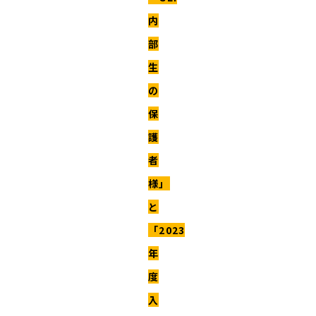
内
部
生
の
保
護
者
様」
と
「2023
年
度
入