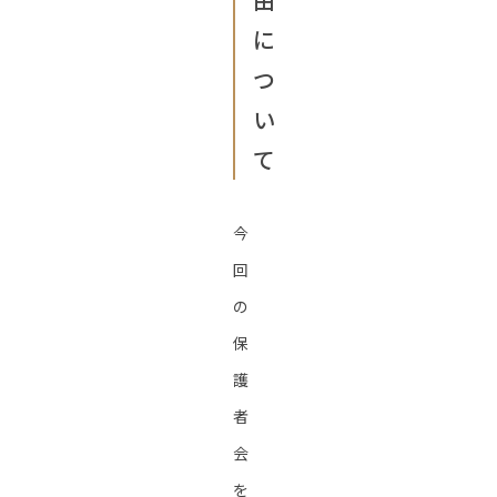
に
つ
い
て
今
回
の
保
護
者
会
を