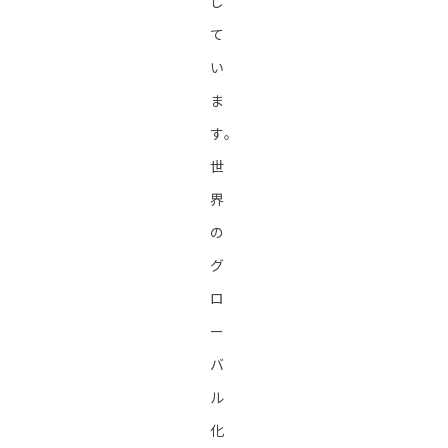
し
て
い
ま
す。
世
界
の
グ
ロ
ー
バ
ル
化