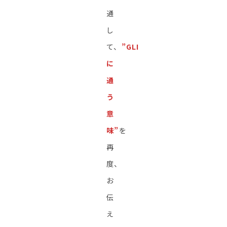
通
し
て、
”GLI
に
通
う
意
味”
を
再
度、
お
伝
え