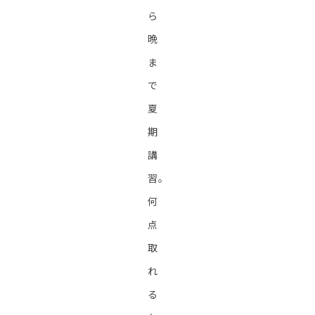
ら
晩
ま
で
夏
期
講
習。
何
点
取
れ
る