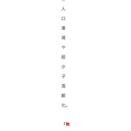
人
口
激
減
や
超
少
子
高
齢
化。
「教