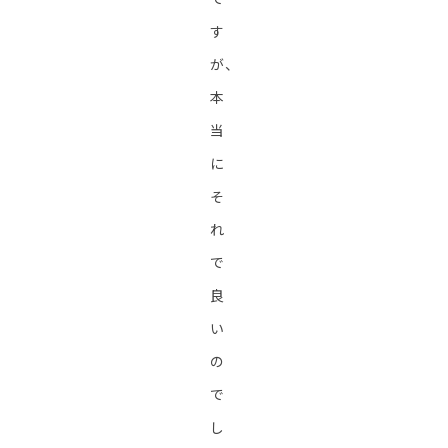
す
が、
本
当
に
そ
れ
で
良
い
の
で
し