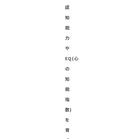
認
知
能
力
や
EQ(心
の
知
能
指
数)
を
育