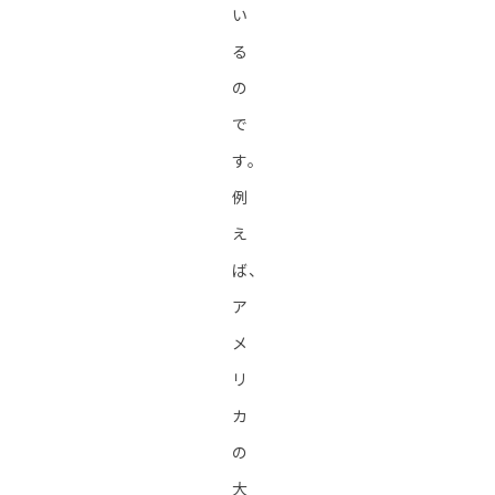
い
る
の
で
す。
例
え
ば、
ア
メ
リ
カ
の
大