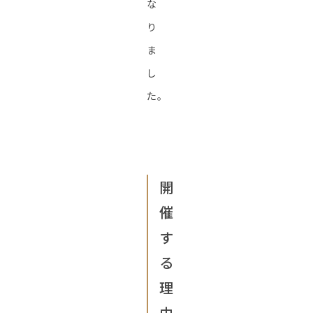
な
り
ま
し
た。
開
催
す
る
理
由