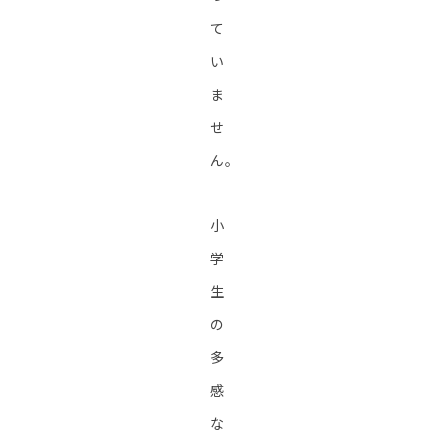
て
い
ま
せ
ん。
小
学
生
の
多
感
な