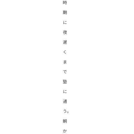
時
期
に
夜
遅
く
ま
で
塾
に
通
う。
朝
か