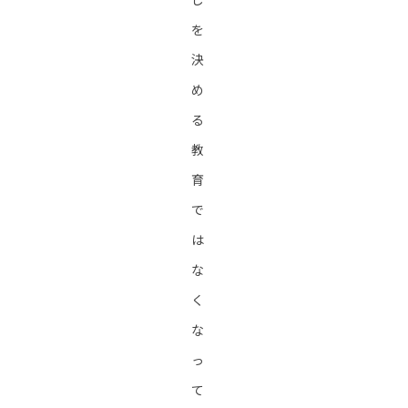
を
決
め
る
教
育
で
は
な
く
な
っ
て