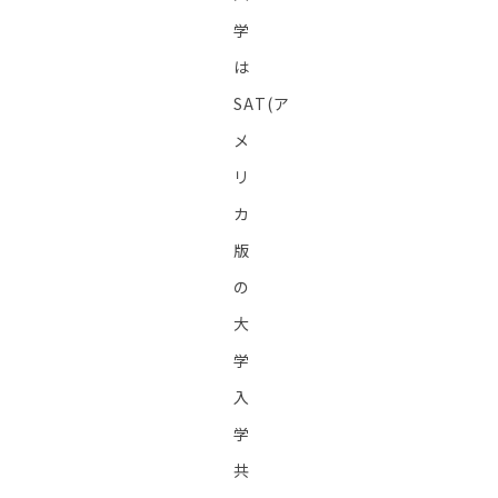
学
は
SAT(ア
メ
リ
カ
版
の
大
学
入
学
共