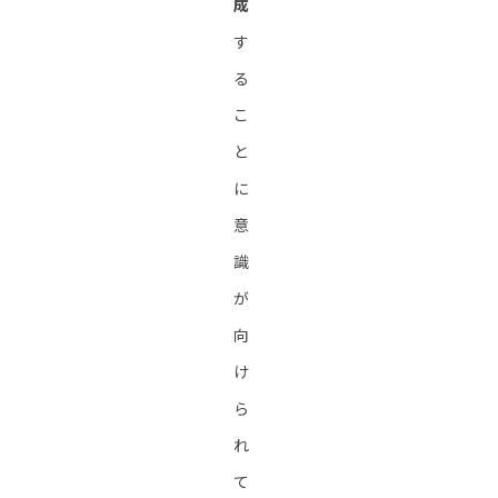
成
す
る
こ
と
に
意
識
が
向
け
ら
れ
て