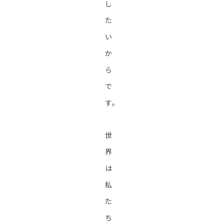
し
た
い
か
ら
で
す。
世
界
は
私
た
ち