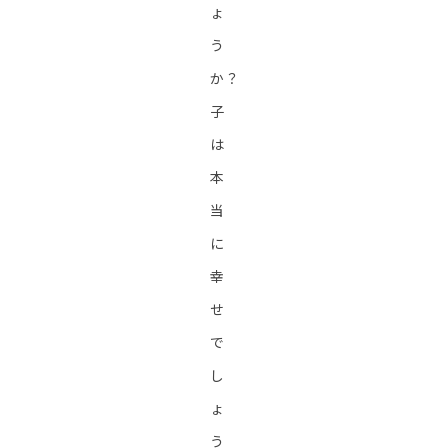
ょ
う
か？
子
は
本
当
に
幸
せ
で
し
ょ
う