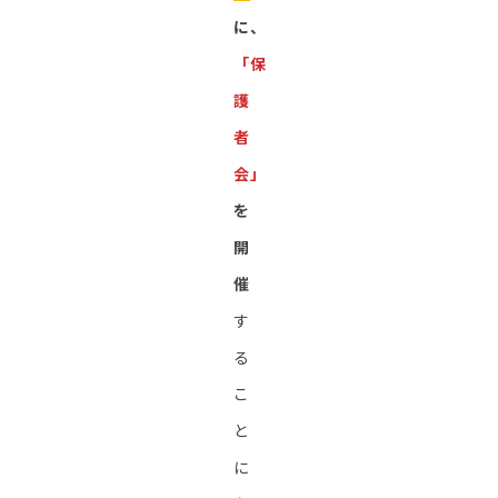
に、
「保
護
者
会」
を
開
催
す
る
こ
と
に