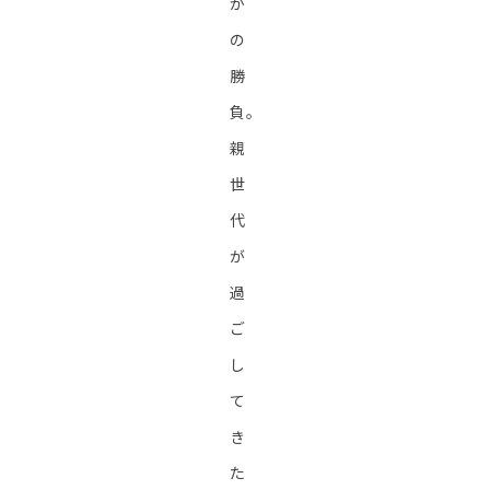
か
の
勝
負。
親
世
代
が
過
ご
し
て
き
た