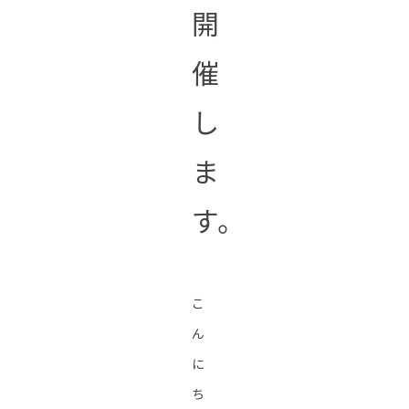
開
催
し
ま
す。
こ
ん
に
ち