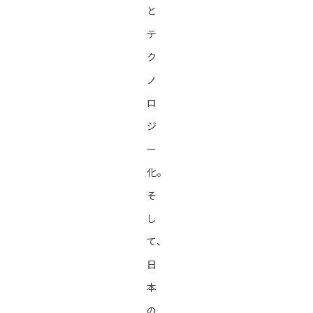
と
テ
ク
ノ
ロ
ジ
ー
化。
そ
し
て、
日
本
の