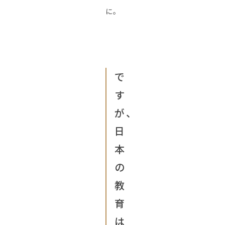
に。
で
す
が、
日
本
の
教
育
は