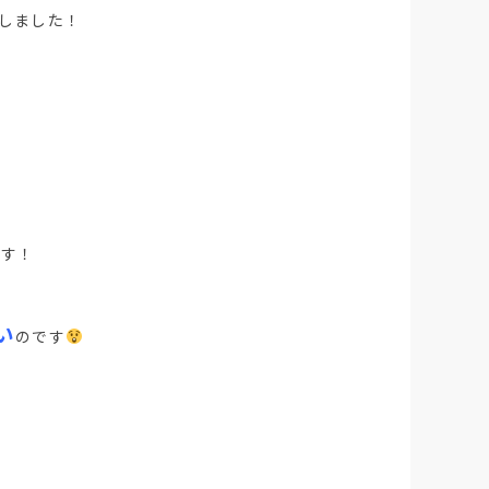
格しました！
です！
い
のです