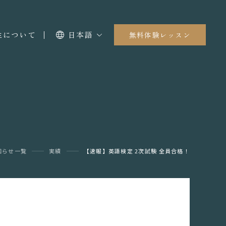
I生について
日本語
無料体験レッスン
知らせ一覧
実績
【速報】英語検定 2次試験 全員合格！