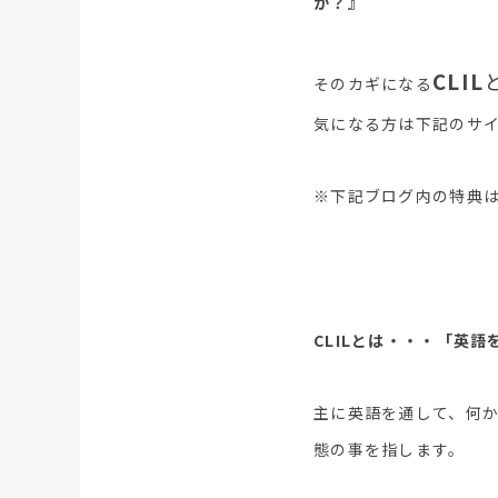
か？』
CLIL
そのカギになる
気になる方は下記のサ
※下記ブログ内の特典
CLILとは・・・
「英語
主に英語を通して、何
態の事を指します。