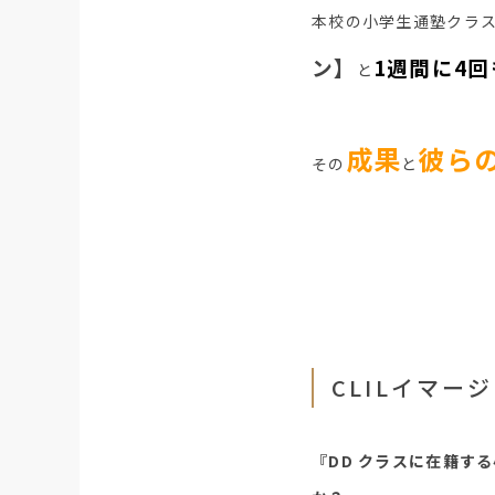
本校の小学生通塾クラ
ン】
1週間に4
と
成果
彼ら
その
と
CLILイマー
『DD クラスに在籍す