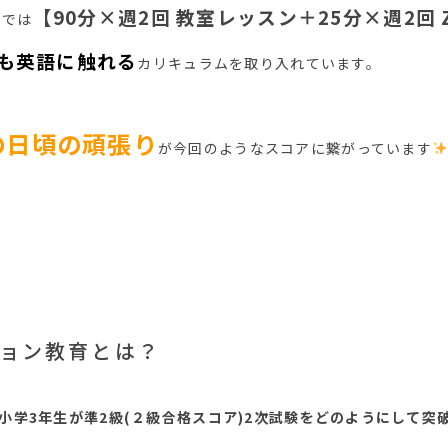
【90分×週2回 教室レッスン＋25分×週2回 
スでは
回も英語に触れる
カリキュラムを取り入れています。
の日頃の頑張り
が今回のようなスコアに繋がっています
ジョン教育とは？
る小学3年生が準2級(２級合格スコア
)2次試験をどのようにして突