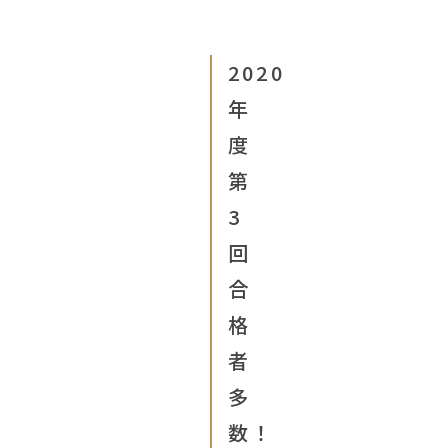
2020
年
度
第
3
回
合
格
者
多
数！