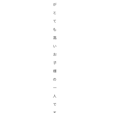
が
と
て
も
高
い
お
子
様
の
一
人
で
す。