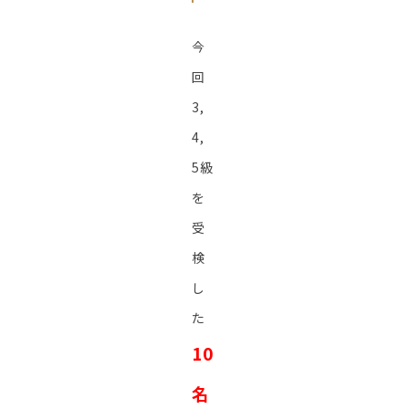
今
回
3,
4,
5級
を
受
検
し
た
10
名