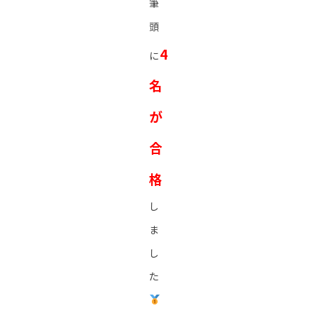
筆
頭
4
に
名
が
合
格
し
ま
し
た