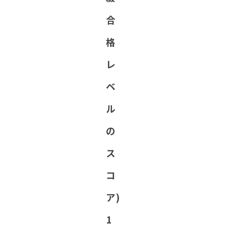
合
格
レ
ベ
ル
の
ス
コ
ア)
1