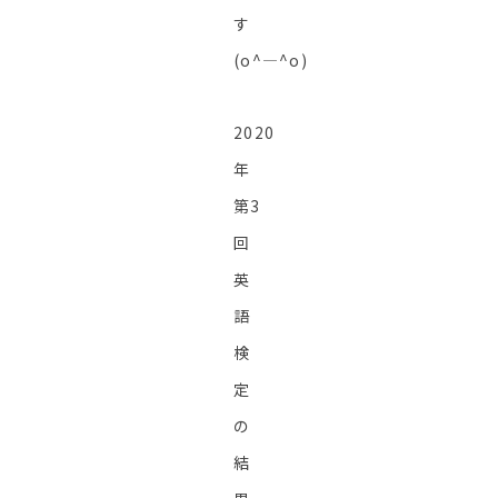
す
(o^―^o)
2020
年
第3
回
英
語
検
定
の
結