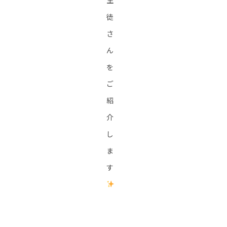
生
徒
さ
ん
を
ご
紹
介
し
ま
す