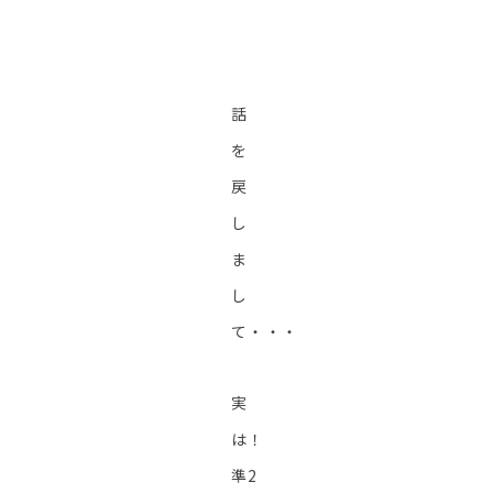
話
を
戻
し
ま
し
て・・・
実
は！
準2