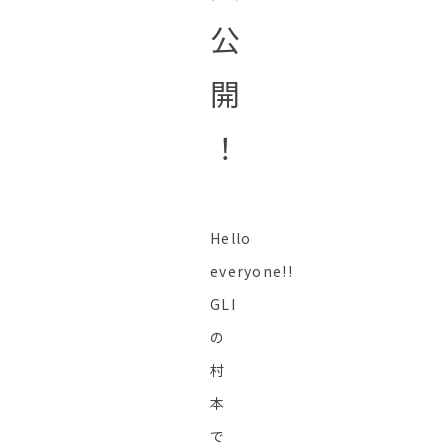
公
開
！
Hello
everyone!!
GLI
の
村
本
で