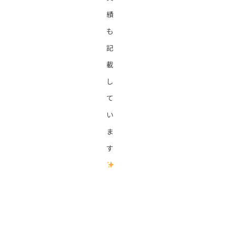
績
も
記
載
し
て
い
ま
す