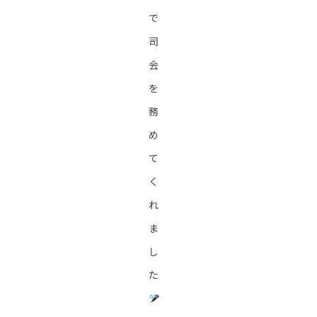
で
司
会
を
務
め
て
く
れ
ま
し
た