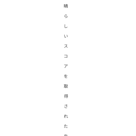
晴
ら
し
い
ス
コ
ア
を
取
得
さ
れ
た