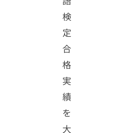
語
検
定
合
格
実
績
を
大