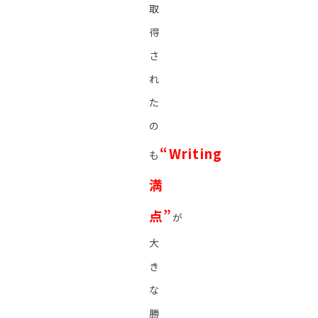
取
得
さ
れ
た
の
“Writing
も
満
点”
が
大
き
な
勝