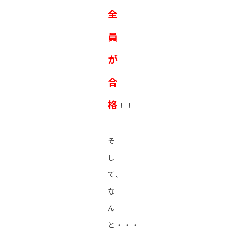
全
員
が
合
格
！！
そ
し
て、
な
ん
と・・・