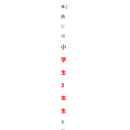
準2
級
に
は
小
学
生
3
年
生
を