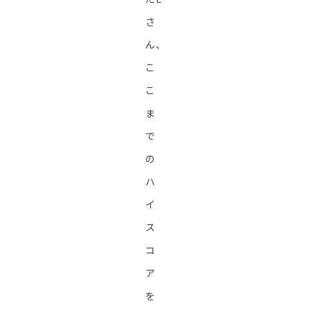
さ
ん、
こ
こ
ま
で
の
ハ
イ
ス
コ
ア
を