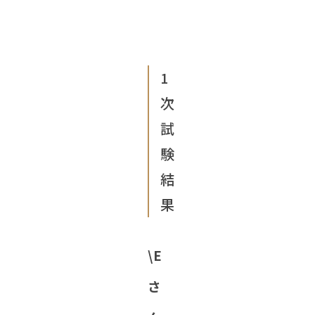
1
次
試
験
結
果
\E
さ