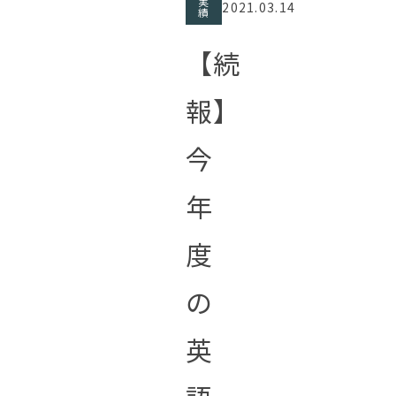
実
2021.03.14
績
【続
報】
今
年
度
の
英