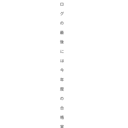
ロ
グ
の
最
後
に
は
今
年
度
の
合
格
実