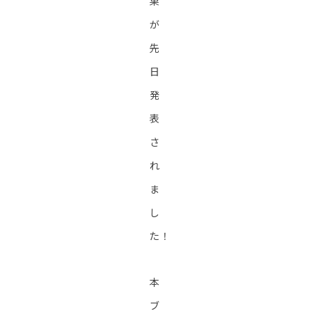
果
が
先
日
発
表
さ
れ
ま
し
た！
本
ブ