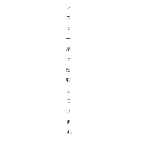
ラ
ス
で
一
緒
に
勉
強
し
て
い
ま
す。