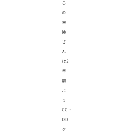
ら
の
生
徒
さ
ん
は2
年
前
よ
り
CC・
DD
ク