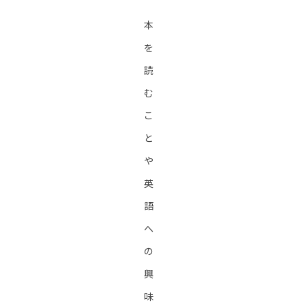
本
を
読
む
こ
と
や
英
語
へ
の
興
味