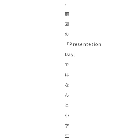
、
前
回
の
「Presentetion
Day」
で
は
な
ん
と
小
学
生