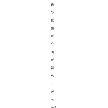
級
の
受
験
が
今
回
が
初
め
て
だ
っ
たE