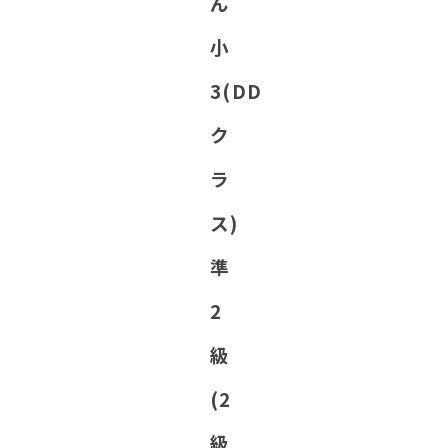
ん
小
3(DD
ク
ラ
ス)
準
2
級
(2
級