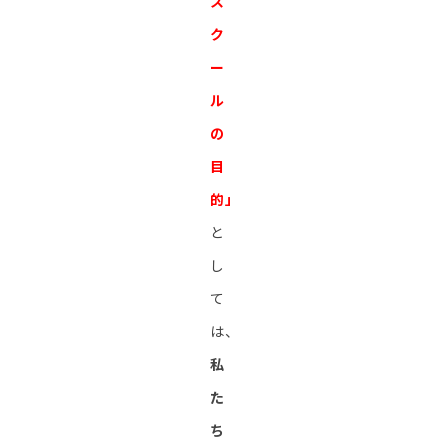
ス
ク
ー
ル
の
目
的」
と
し
て
は、
私
た
ち