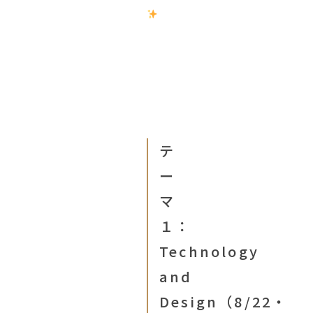
テ
ー
マ
１：
Technology
and
Design（8/22・