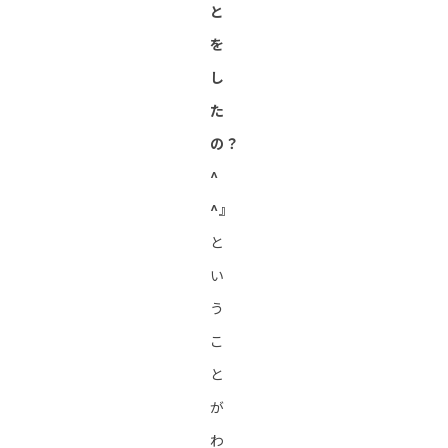
と
を
し
た
の？
^
^』
と
い
う
こ
と
が
わ