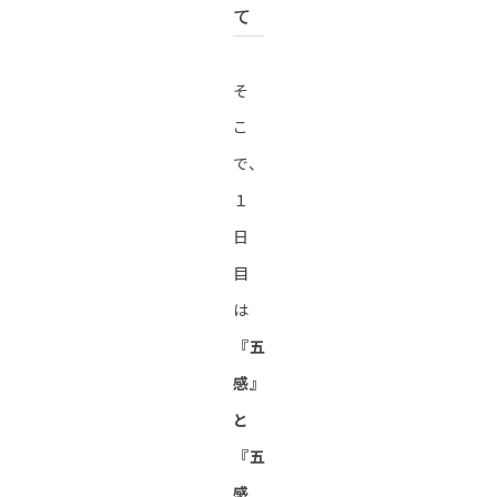
て
そ
こ
で、
１
日
目
は
『五
感』
と
『五
感