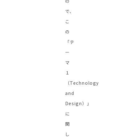
の
で、
こ
の
「テ
ー
マ
１
（Technology
and
Design）」
に
関
し