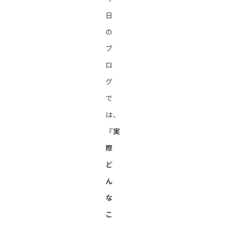
日
の
ブ
ロ
グ
で
は、
『実
際
ど
ん
な
こ