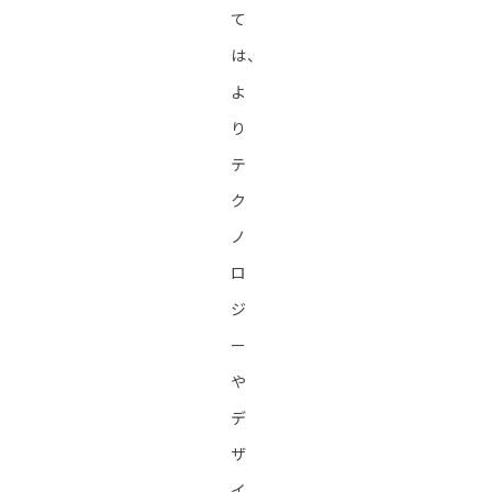
て
は、
よ
り
テ
ク
ノ
ロ
ジ
ー
や
デ
ザ
イ