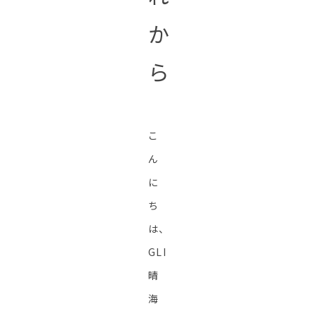
か
ら
こ
ん
に
ち
は、
GLI
晴
海