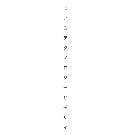
て
い
る、
テ
ク
ノ
ロ
ジ
ー
と
デ
ザ
イ