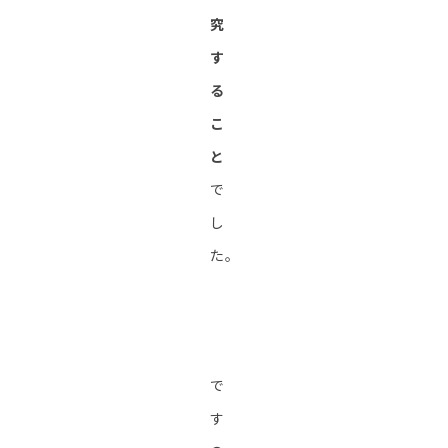
究
す
る
こ
と
で
し
た。
で
す