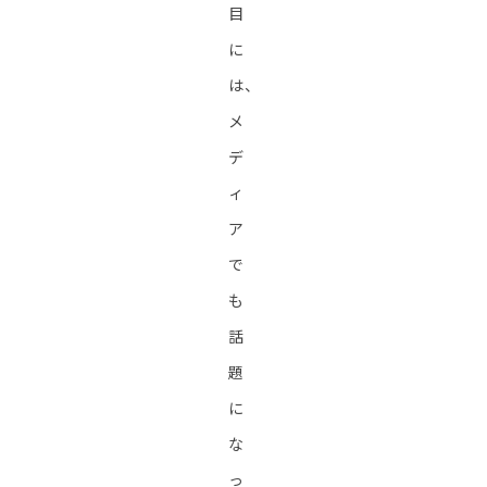
目
に
は、
メ
デ
ィ
ア
で
も
話
題
に
な
っ