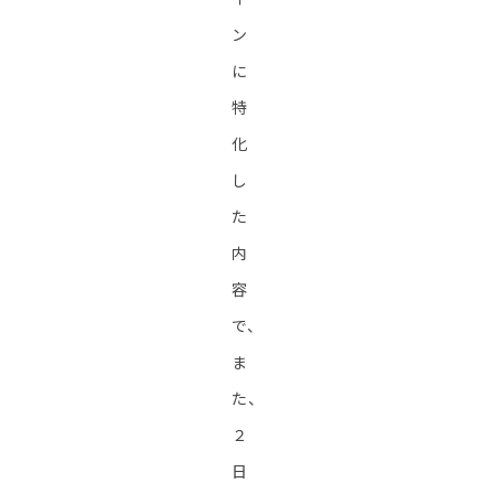
ン
に
特
化
し
た
内
容
で、
ま
た、
２
日