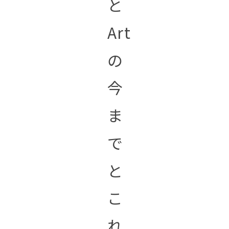
と
Art
の
今
ま
で
と
こ
れ