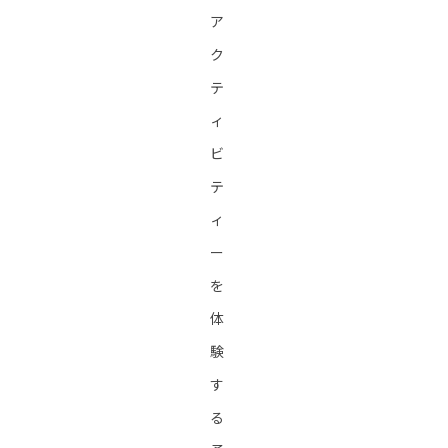
ア
ク
テ
ィ
ビ
テ
ィ
ー
を
体
験
す
る