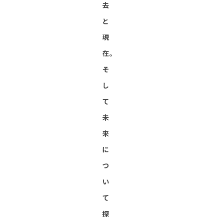
去
と
現
在。
そ
し
て
未
来
に
つ
い
て
探