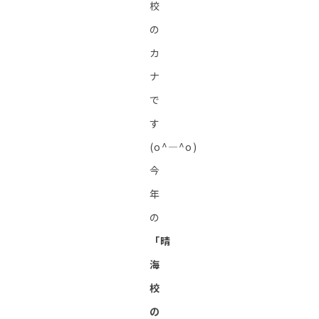
校
の
カ
ナ
で
す
(o^―^o)
今
年
の
「晴
海
校
の