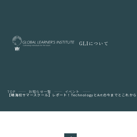
GLIについて
TOP
お知らせ一覧
イベント
【晴海校サマースクール】レポート！TechnologyとArtの今までとこれから