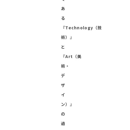
あ
る
『Technology（技
術）』
と
『Art（美
術・
デ
ザ
イ
ン）』
の
過