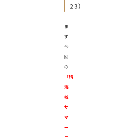
23）
ま
ず
今
回
の
「晴
海
校
サ
マ
ー