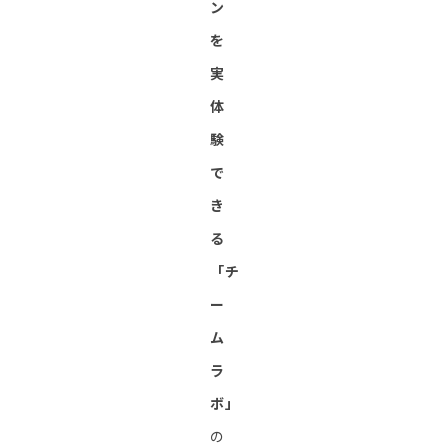
ン
を
実
体
験
で
き
る
「チ
ー
ム
ラ
ボ」
の