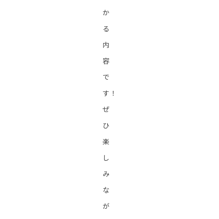
か
る
内
容
で
す！
ぜ
ひ
楽
し
み
な
が