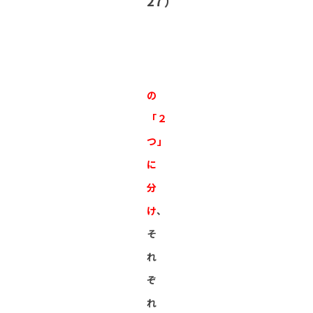
27）
の
「２
つ」
に
分
け
、
そ
れ
ぞ
れ