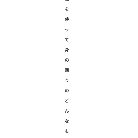
を
使
っ
て
身
の
回
り
の
ど
ん
な
も