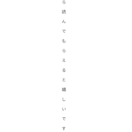
ら
読
ん
で
も
ら
え
る
と
嬉
し
い
で
す