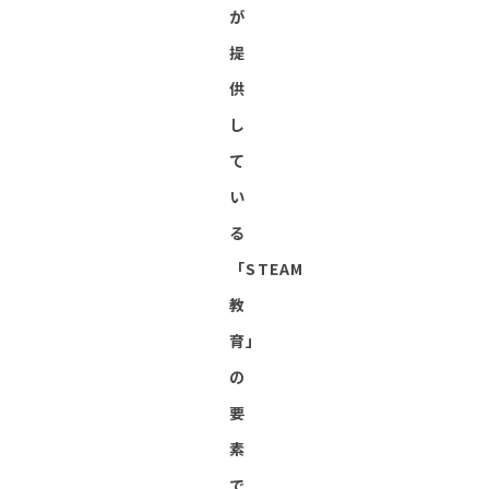
が
提
供
し
て
い
る
「STEAM
教
育」
の
要
素
で