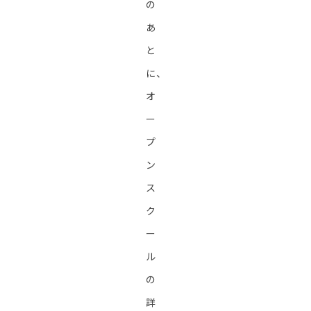
の
あ
と
に、
オ
ー
プ
ン
ス
ク
ー
ル
の
詳