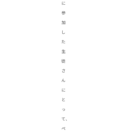
に
参
加
し
た
生
徒
さ
ん
に
と
っ
て、
ペ