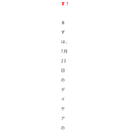
す！
ま
ず
は、
7月
23
日
の
デ
イ
ケ
ア
の