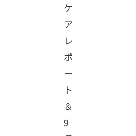
ケ
ア
レ
ポ
ー
ト
＆
9