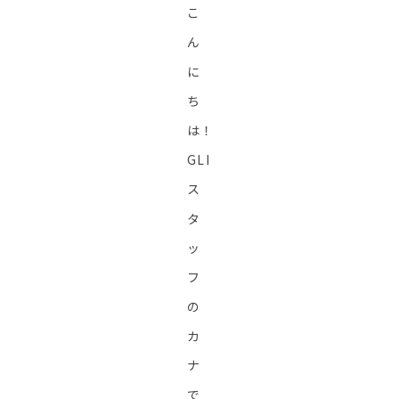
こ
ん
に
ち
は！
GLI
ス
タ
ッ
フ
の
カ
ナ
で