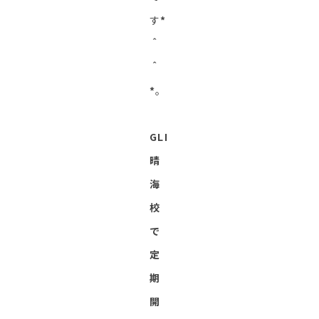
す
*
＾
＾
*
。
GLI
晴
海
校
で
定
期
開