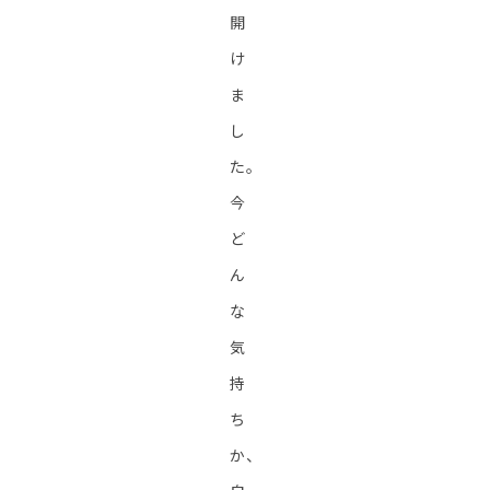
開
け
ま
し
た。
今
ど
ん
な
気
持
ち
か、