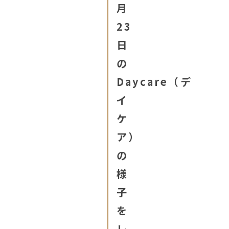
月
23
日
の
Daycare（デ
イ
ケ
ア）
の
様
子
を
レ