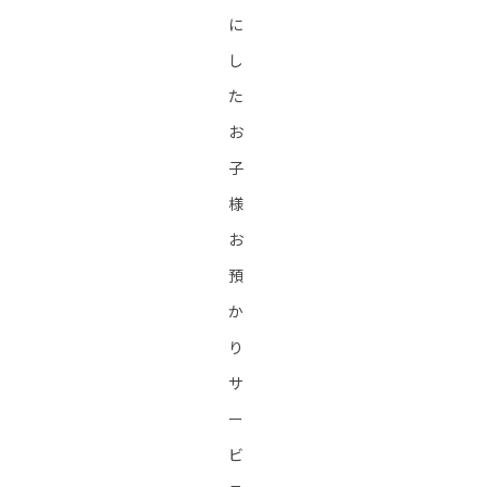
に
し
た
お
子
様
お
預
か
り
サ
ー
ビ