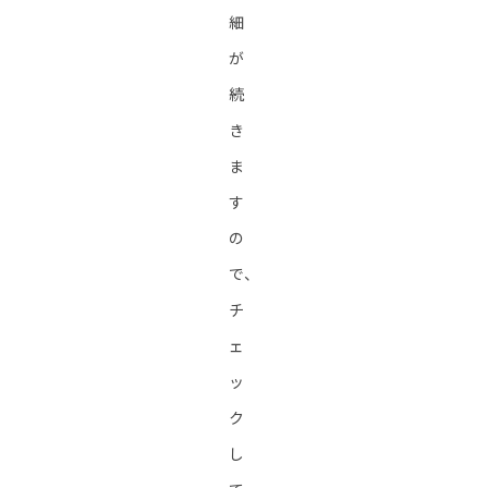
細
が
続
き
ま
す
の
で、
チ
ェ
ッ
ク
し