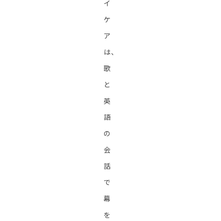
イ
ケ
ア
は、
歌
と
英
語
の
会
話
で
幕
を