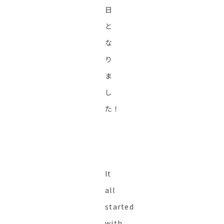
日
と
な
り
ま
し
た！
It
all
started
with