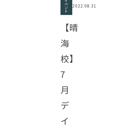
イ
ベ
2022.08.31
ン
ト
【晴
海
校】
7
月
デ
イ