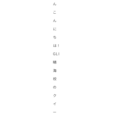
ん
こ
ん
に
ち
は！
GLI
晴
海
校
の
ク
イ
ー