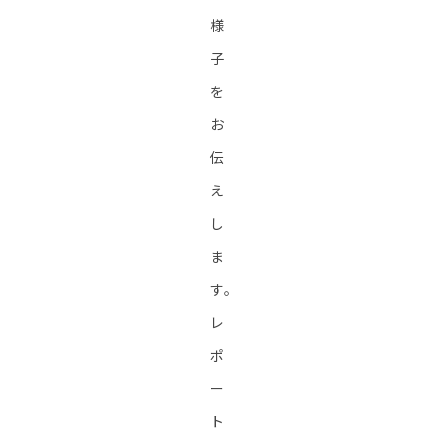
様
子
を
お
伝
え
し
ま
す。
レ
ポ
ー
ト