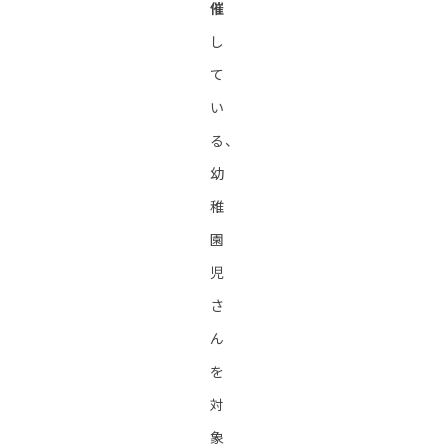
催
し
て
い
る、
幼
稚
園
児
さ
ん
を
対
象