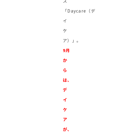
ス
「Daycare（デ
イ
ケ
ア）」。
9月
か
ら
は、
デ
イ
ケ
ア
が、