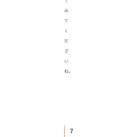
て
み
て
く
だ
さ
い
ね。
7