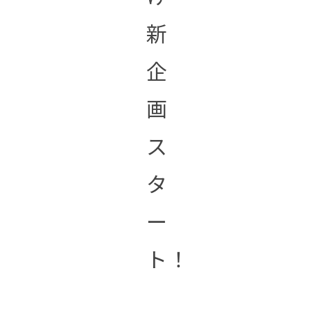
新
企
画
ス
タ
ー
ト！