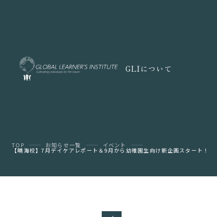
GLIについて
TOP
お知らせ一覧
イベント
【晴海校】7月デイケアレポート＆9月から幼稚園生向け新企画スタート！