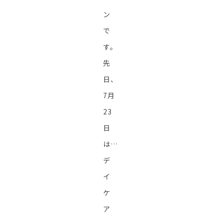
ン
で
す。
先
日、
7月
23
日
は…
デ
イ
ケ
ア