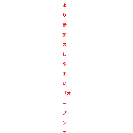
よ
り
参
加
の
し
や
す
い
「オ
ー
プ
ン
ス