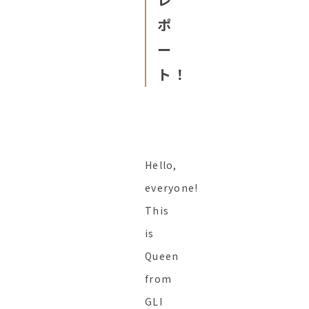
ポ
ー
ト！
Hello,
everyone!
This
is
Queen
from
GLI