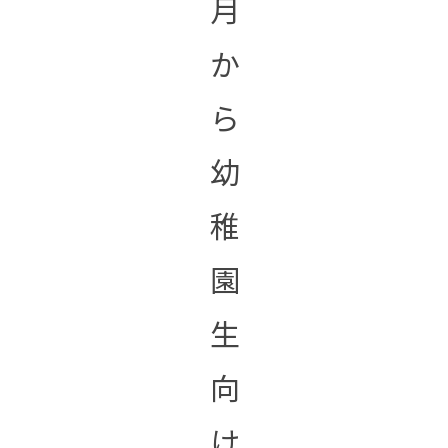
月
か
ら
幼
稚
園
生
向
け