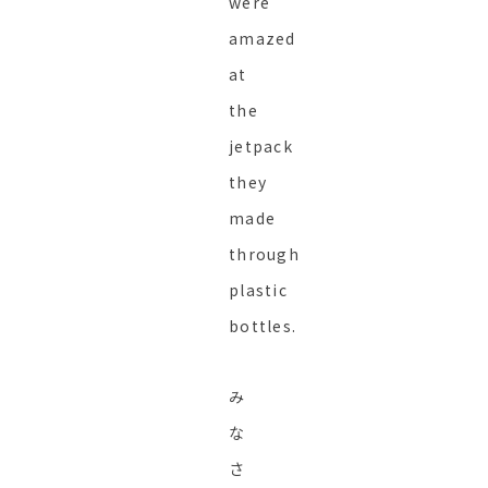
were
amazed
at
the
jetpack
they
made
through
plastic
bottles.
み
な
さ