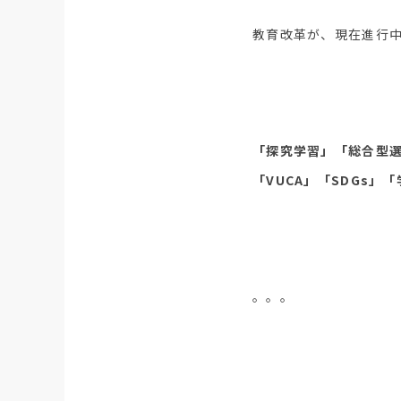
教育改革が、現在進行
「探究学習」「総合型選
「VUCA」「SDGs」
「
。。。