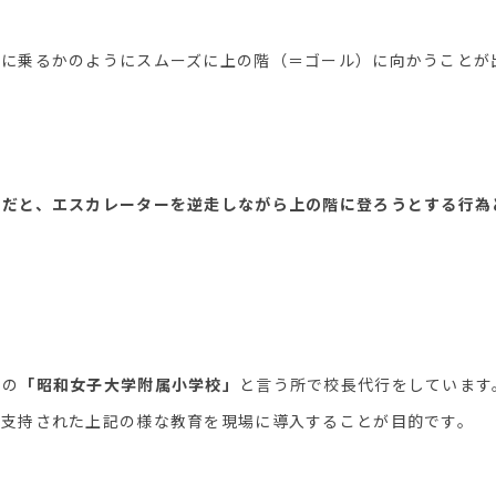
ーに乗るかのようにスムーズに上の階（＝ゴール）に向かうことが
まだと、エスカレーターを逆走しながら上の階に登ろうとする行為
内の
「昭和女子大学附属小学校」
と言う所で校長代行をしています
ら支持された上記の様な教育を現場に導入することが目的です。