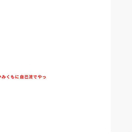
やみくもに自己流でやっ
、