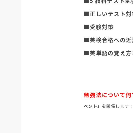
■5 教科テスト
■正しいテスト対
■受験対策
■英検合格への近
■英単語の覚え方
勉強法について何
ベント」を開催
します！(