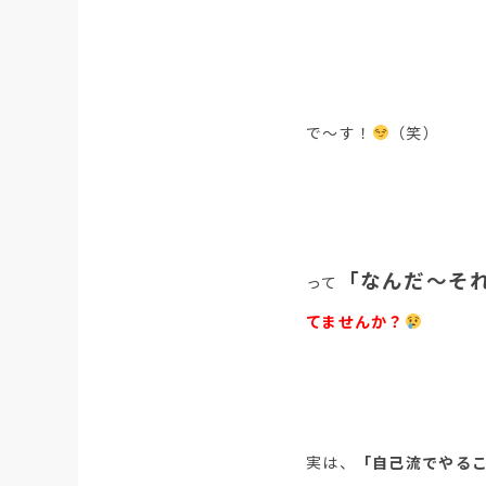
で〜す！
（笑）
「なんだ〜そ
って
てませんか？
実は、
「自己流でやる