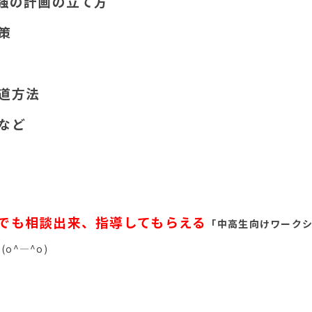
勉強の計画の立て方
策
道方法
など
でも相談出来、指導してもらえる
「中高生向けワーク
o^―^o)