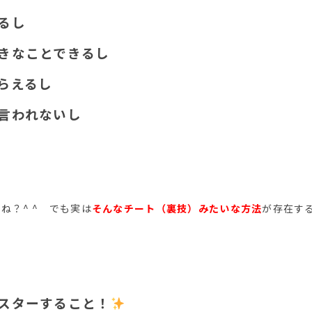
るし
きなことできるし
らえるし
言われないし
ね？^ ^ でも実は
そんなチート（裏技）みたいな方法
が存在す
スターすること！