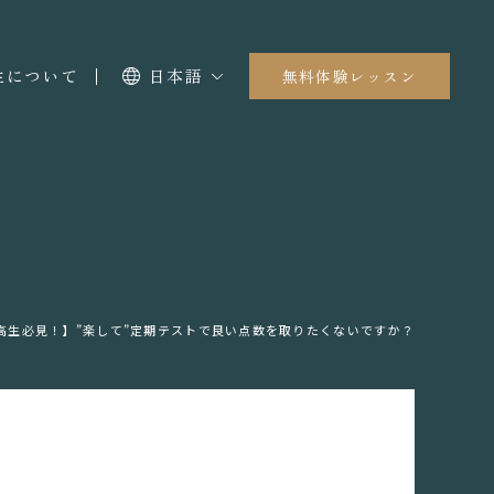
I生について
日本語
無料体験レッスン
高生必見！】”楽して”定期テストで良い点数を取りたくないですか？