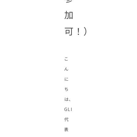
加
可！）
こ
ん
に
ち
は、
GLI
代
表