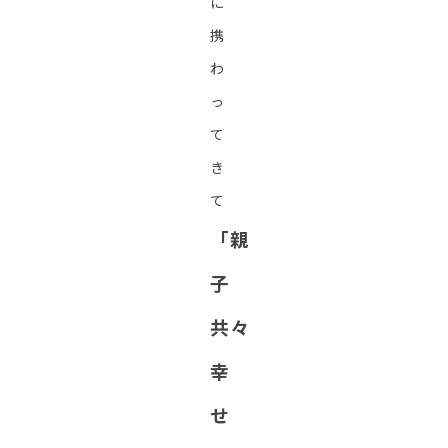
に
携
わ
っ
て
き
て
「親
子
共々
幸
せ