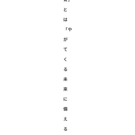
と
は
「や
が
て
く
る
未
来
に
備
え
る