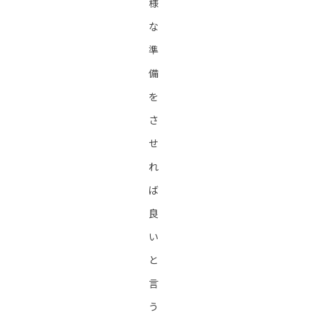
様
な
準
備
を
さ
せ
れ
ば
良
い
と
言
う