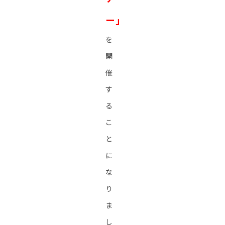
ー」
を
開
催
す
る
こ
と
に
な
り
ま
し