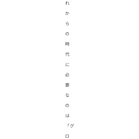
れ
か
ら
の
時
代
に
必
要
な
の
は
「グ
ロ