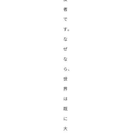
者
で
す。
な
ぜ
な
ら、
世
界
は
既
に
大