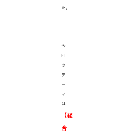
た。
今
回
の
テ
ー
マ
は
【
総
合