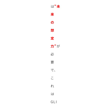
は
”未
来
の
想
定
力”
が
必
要
で、
こ
れ
は
GLI