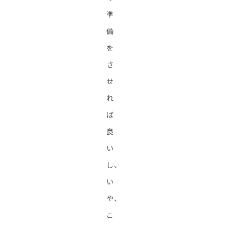
準
備
を
さ
せ
れ
ば
良
い
し、
い
や、
こ