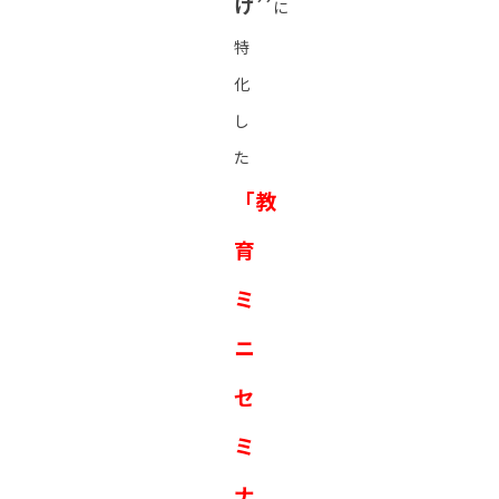
け’’
に
特
化
し
た
「教
育
ミ
ニ
セ
ミ
ナ