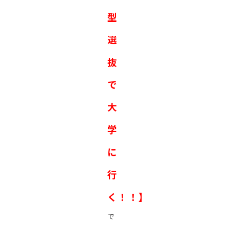
型
選
抜
で
大
学
に
行
く！！】
で