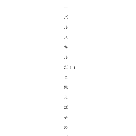
ー
バ
ル
ス
キ
ル
だ！」
と
思
え
ば
そ
の