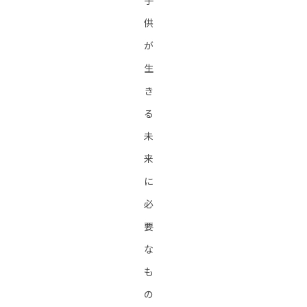
子
供
が
生
き
る
未
来
に
必
要
な
も
の