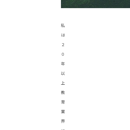
私
は
２
０
年
以
上
教
育
業
界