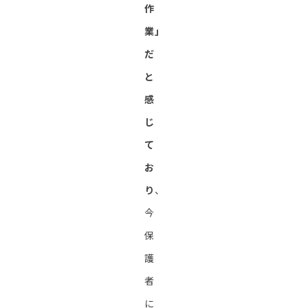
作
業」
だ
と
感
じ
て
お
り
、
今
保
護
者
に