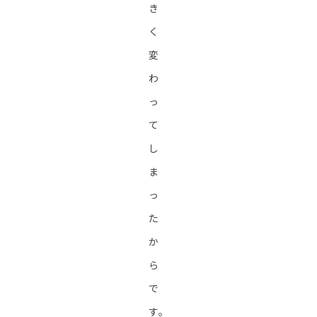
き
く
変
わ
っ
て
し
ま
っ
た
か
ら
で
す。