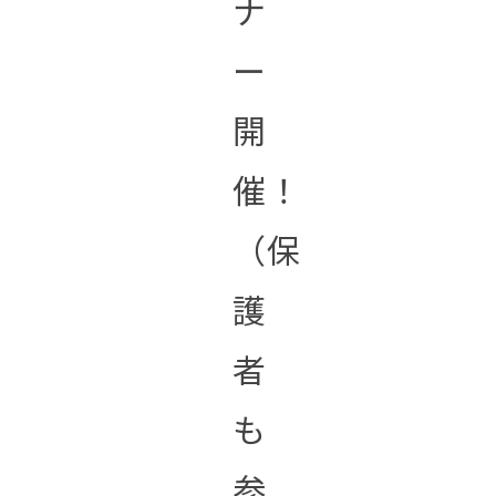
ナ
ー
開
催！
（保
護
者
も
参