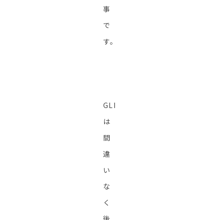
事
で
す。
GLI
は
間
違
い
な
く
後