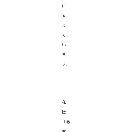
に
考
え
て
い
ま
す。
私
は
『
教
育』