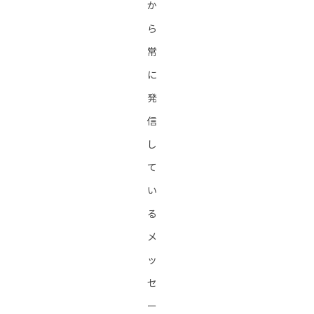
か
ら
常
に
発
信
し
て
い
る
メ
ッ
セ
ー