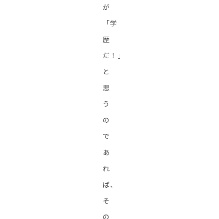
が
「学
歴
だ！」
と
思
う
の
で
あ
れ
ば、
そ
の