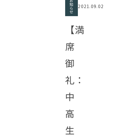
お
知
2021.09.02
ら
せ
【満
席
御
礼：
中
高
生