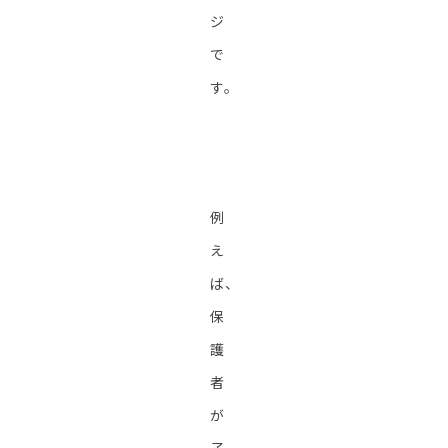
ジ
で
す。
例
え
ば、
保
護
者
が