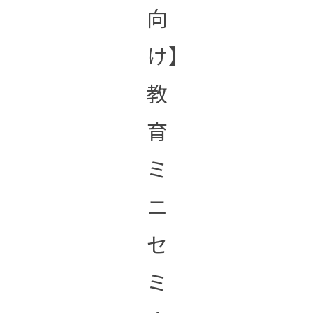
向
け】
教
育
ミ
ニ
セ
ミ