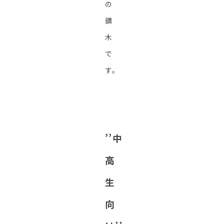
の
鏑
木
で
す。
’’中
高
生
向