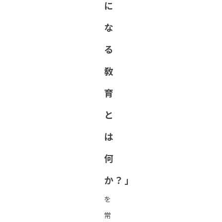
に
な
る
敎
育
と
は
何
か？」
を
常