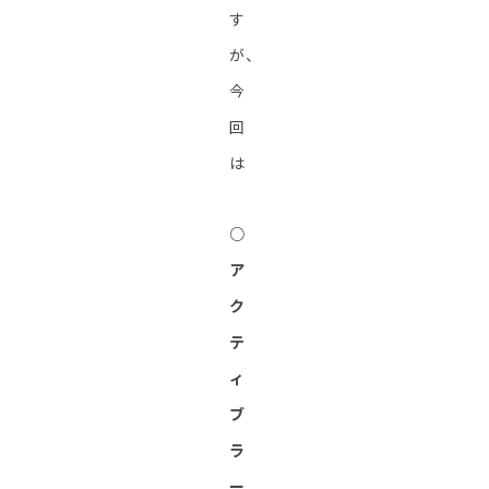
す
が、
今
回
は
○
ア
ク
テ
ィ
ブ
ラ
ー