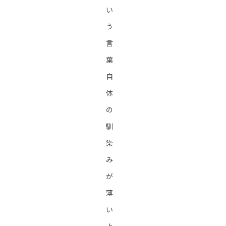
い
う
言
葉
自
体
の
馴
染
み
が
薄
い