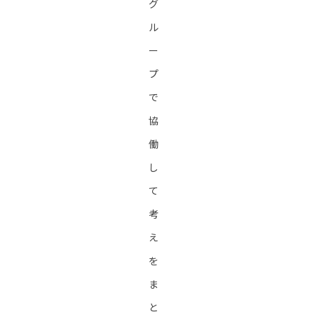
グ
ル
ー
プ
で
協
働
し
て
考
え
を
ま
と