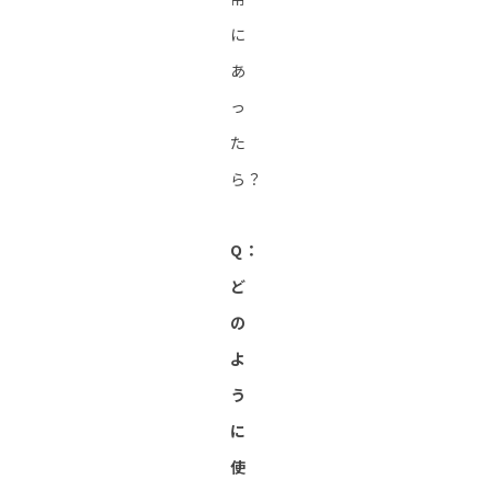
に
あ
っ
た
ら？
Q：
ど
の
よ
う
に
使