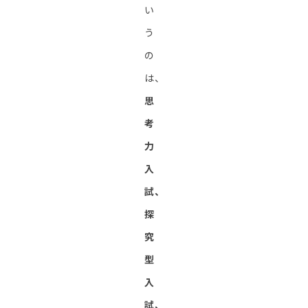
い
う
の
は、
思
考
力
入
試、
探
究
型
入
試、