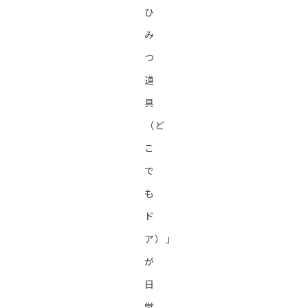
ひ
み
つ
道
具
（ど
こ
で
も
ド
ア）」
が
日
常