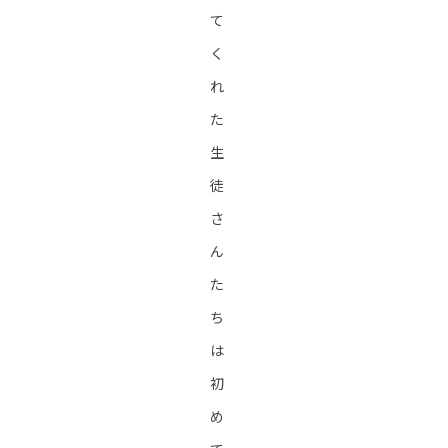
て
く
れ
た
生
徒
さ
ん
た
ち
は
初
め