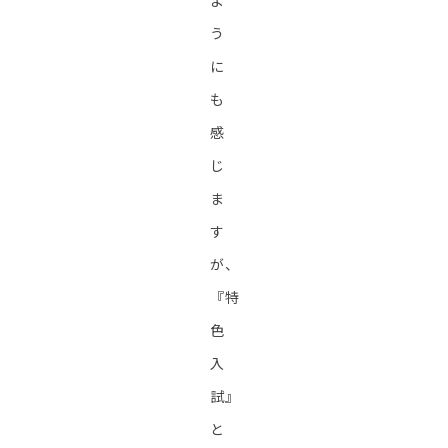
よ
う
に
も
感
じ
ま
す
が、
『特
色
入
試』
と