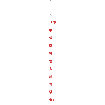
に
て
「中
学
受
験
特
色
入
試
体
験
会」