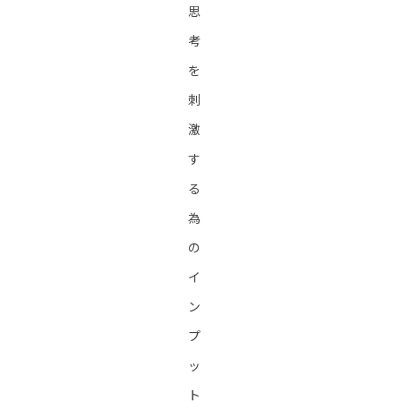
思
考
を
刺
激
す
る
為
の
イ
ン
プ
ッ
ト