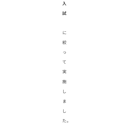
入
試
に
絞
っ
て
実
施
し
ま
し
た。