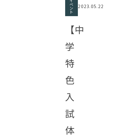
イ
ベ
2023.05.22
ン
ト
【中
学
特
色
入
試
体