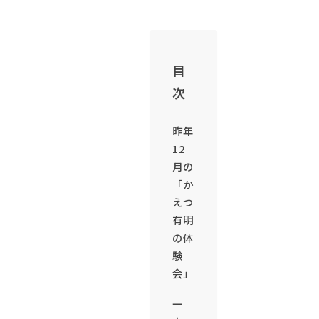
目
次
昨年
12
月の
「か
えつ
有明
の体
験
会」
一