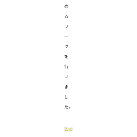
め
る
ワ
ー
ク
を
行
い
ま
し
た。