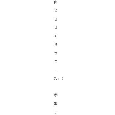
典
と
さ
せ
て
頂
き
ま
し
た。）
参
加
し