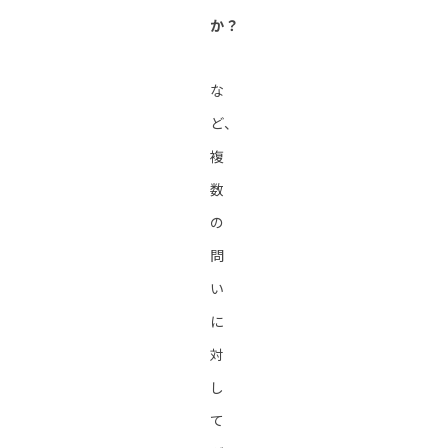
か？
な
ど、
複
数
の
問
い
に
対
し
て