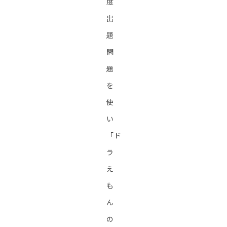
度
出
題
問
題
を
使
い
「ド
ラ
え
も
ん
の