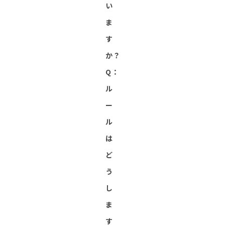
い
ま
す
か？
Q：
ル
ー
ル
は
ど
う
し
ま
す