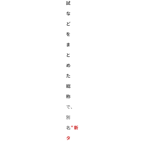
試
な
ど
を
ま
と
め
た
総
称
で、
別
名
“新
タ