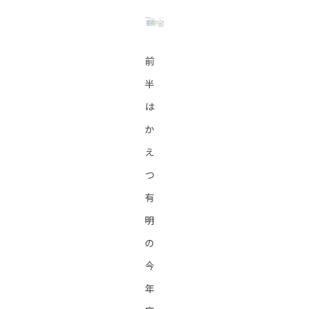
前
半
は
か
え
つ
有
明
の
今
年