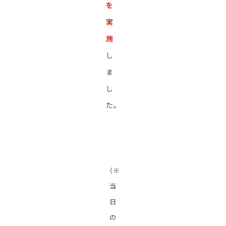
を
実
施
し
ま
し
た。
（※
当
日
の