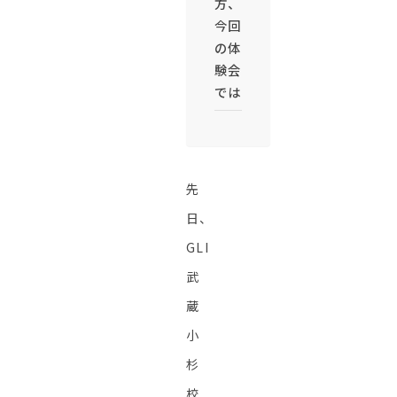
方、
今回
の体
験会
では
先
日、
GLI
武
蔵
小
杉
校