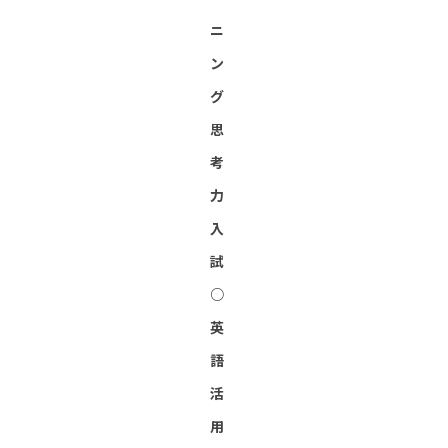
ニ
ン
グ
思
考
力
入
試
○
英
語
活
用