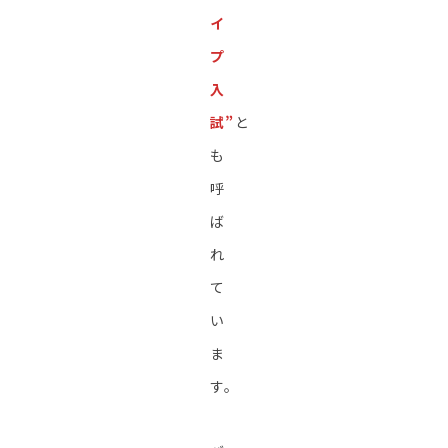
イ
プ
入
試”
と
も
呼
ば
れ
て
い
ま
す。