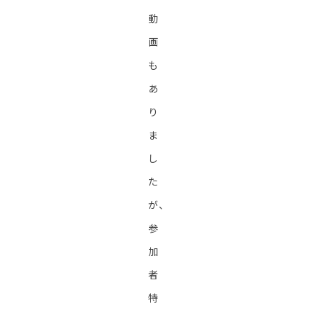
動
画
も
あ
り
ま
し
た
が、
参
加
者
特