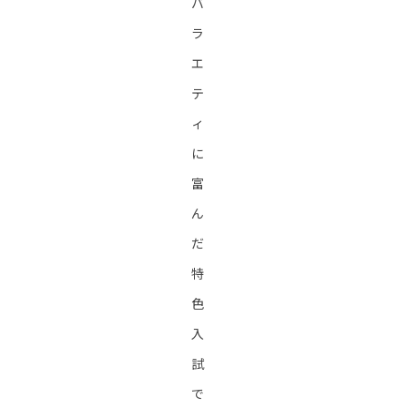
バ
ラ
エ
テ
ィ
に
富
ん
だ
特
色
入
試
で