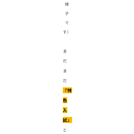
様
子
で
す）
ま
だ
ま
だ
『特
色
入
試』
と