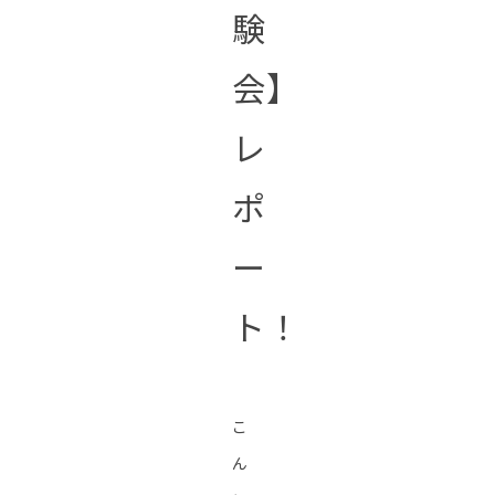
験
会】
レ
ポ
ー
ト！
こ
ん