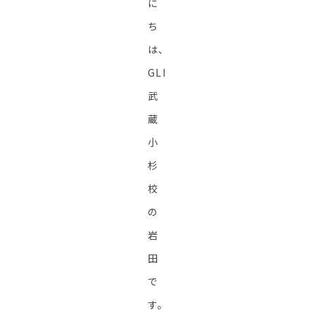
に
ち
は、
GLI
武
蔵
小
杉
校
の
岩
田
で
す。