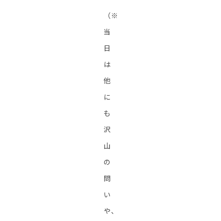
（※
当
日
は
他
に
も
沢
山
の
問
い
や、