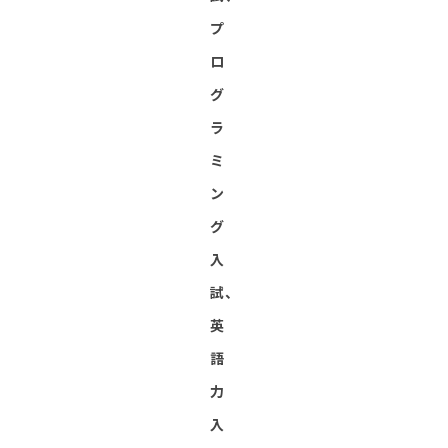
プ
ロ
グ
ラ
ミ
ン
グ
入
試、
英
語
力
入